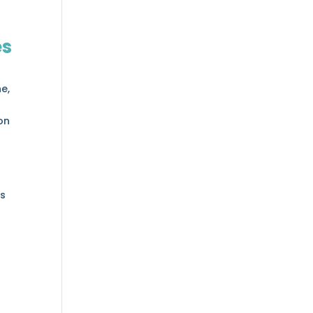
es
e,
on
es