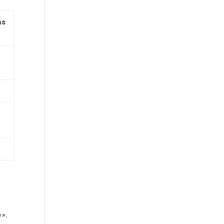
ns
 ».