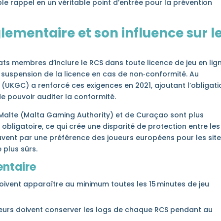
ple rappel en un véritable point d’entrée pour la prévention
lementaire et son influence sur l
ats membres d’inclure le RCS dans toute licence de jeu en lign
a suspension de la licence en cas de non‑conformité. Au
UKGC) a renforcé ces exigences en 2021, ajoutant l’obligati
de pouvoir auditer la conformité.
e Malte (Malta Gaming Authority) et de Curaçao sont plus
bligatoire, ce qui crée une disparité de protection entre les
ouvent par une préférence des joueurs européens pour les sit
 plus sûrs.
entaire
oivent apparaître au minimum toutes les 15 minutes de jeu
urs doivent conserver les logs de chaque RCS pendant au