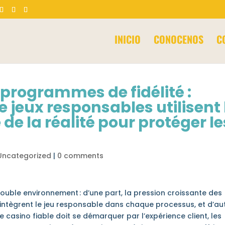
INICIO
CONOCENOS
C
 programmes de fidélité :
 jeux responsables utilisent 
de la réalité pour protéger le
Uncategorized
|
0 comments
double environnement : d’une part, la pression croissante des
s intègrent le jeu responsable dans chaque processus, et d’au
casino fiable doit se démarquer par l’expérience client, les