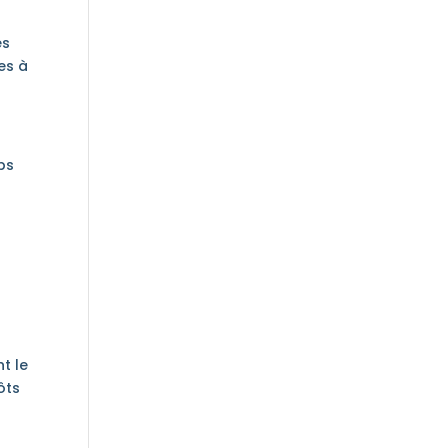
es
es à
ps
t le
ôts