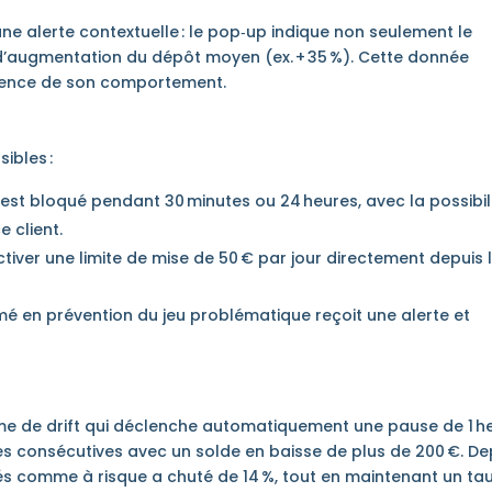
d’une alerte contextuelle : le pop‑up indique non seulement le
d’augmentation du dépôt moyen (ex. + 35 %). Cette donnée
cience de son comportement.
ibles :
st bloqué pendant 30 minutes ou 24 heures, avec la possibil
e client.
tiver une limite de mise de 50 € par jour directement depuis 
mé en prévention du jeu problématique reçoit une alerte et
thme de drift qui déclenche automatiquement une pause de 1 h
s consécutives avec un solde en baisse de plus de 200 €. De
lés comme à risque a chuté de 14 %, tout en maintenant un ta