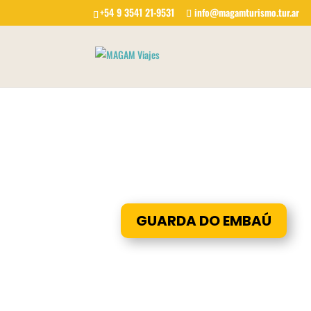
+54 9 3541 21-9531
info@magamturismo.tur.ar
GUARDA DO EMBAÚ