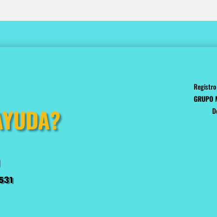
Registro
GRUPO
AYUDA?
D
531