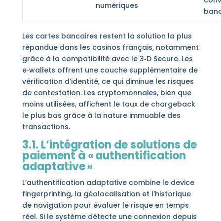
conv
numériques
banc
Les cartes bancaires restent la solution la plus
répandue dans les casinos français, notamment
grâce à la compatibilité avec le 3‑D Secure. Les
e‑wallets offrent une couche supplémentaire de
vérification d’identité, ce qui diminue les risques
de contestation. Les cryptomonnaies, bien que
moins utilisées, affichent le taux de chargeback
le plus bas grâce à la nature immuable des
transactions.
3.1. L’intégration de solutions de
paiement à « authentification
adaptative »
L’authentification adaptative combine le device
fingerprinting, la géolocalisation et l’historique
de navigation pour évaluer le risque en temps
réel. Si le système détecte une connexion depuis