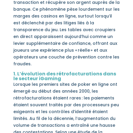
transaction et récupère son argent auprès de la
banque. Ce phénomène pèse lourdement sur les
marges des casinos en ligne, surtout lorsqu’il
est déclenché par des litiges liés à la
transparence du jeu. Les tables avec croupiers
en direct apparaissent aujourd’hui comme un
levier supplémentaire de confiance, offrant aux
joueurs une expérience plus « réelle » et aux
opérateurs une couche de prévention contre les
fraudes.
1. L’évolution des rétrofacturations dans
le secteur iGaming
Lorsque les premiers sites de poker en ligne ont
émergé au début des années 2000, les
rétrofacturations étaient rares : les paiements
étaient souvent traités par des processeurs peu
exigeants et les contrôles d’identité étaient
limités. Au fil de la décennie, l’augmentation du
volume de transactions a entraîné une hausse
des contestations. Selon une étude de la