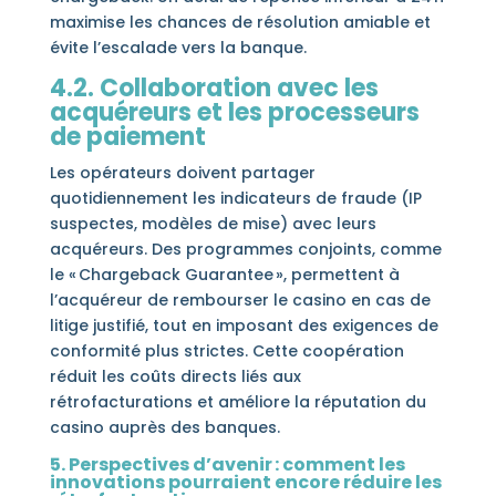
maximise les chances de résolution amiable et
évite l’escalade vers la banque.
4.2. Collaboration avec les
acquéreurs et les processeurs
de paiement
Les opérateurs doivent partager
quotidiennement les indicateurs de fraude (IP
suspectes, modèles de mise) avec leurs
acquéreurs. Des programmes conjoints, comme
le « Chargeback Guarantee », permettent à
l’acquéreur de rembourser le casino en cas de
litige justifié, tout en imposant des exigences de
conformité plus strictes. Cette coopération
réduit les coûts directs liés aux
rétrofacturations et améliore la réputation du
casino auprès des banques.
5. Perspectives d’avenir : comment les
innovations pourraient encore réduire les