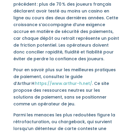
précédent : plus de 70 % des joueurs français
déclarent avoir testé au moins un casino en
ligne au cours des deux dernières années. Cette
croissance s’accompagne d’une exigence
accrue en matière de sécurité des paiements,
car chaque dépôt ou retrait représente un point
de friction potentiel. Les opérateurs doivent
donc concilier rapidité, fluidité et fiabilité pour
éviter de perdre la confiance des joueurs.
Pour en savoir plus sur les meilleures pratiques
de paiement, consultez le guide
d’Arthur H
https://www.arthur-h.net/
. Ce site
propose des ressources neutres sur les
solutions de paiement, sans se positionner
comme un opérateur de jeu.
Parmi les menaces les plus redoutées figure la
rétrofacturation, ou chargeback, qui survient
lorsqu’un détenteur de carte conteste une