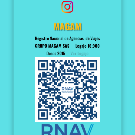
MAGAM
Registro Nacional de Agencias de Viajes
GRUPO MAGAM SAS
Legajo 16.900
Desde 2015
Ver Legajo