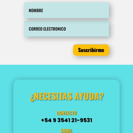
Suscribirme
¿NECESITAS AYUDA?
CONTACTO
+54 9 3541 21-9531
EMAIL