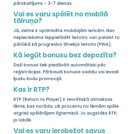
pārskaitījums – 3-7 dienas.
Vai es varu spēlēt no mobilā
tālruņa?
Jā, vietne ir optimizēta mobilajām ierīcēm. Nav
nepieciešams lejupielādēt lietotni; vari palaist to
pārlūkā kā progresīvo tīmekļa lietotni (PWA).
Kā iegūt bonusu bez depozīta?
Daži bonusi tiek piedāvāti automātiski pēc
reģistrācijas. Pārbaudi bonusa sadaļu vai ievadi
īpašu kodu promocijā.
Kas ir RTP?
RTP (Return to Player) ir teorētiskā atmaksas
likme, kas norāda, cik procentu no likmēm spēle
atgriež spēlētājam ilgtermiņā. Jo augstāks RTP,
jo labāk.
Vai es varu ierobežot savus