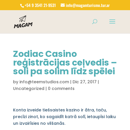
+54 9 3541 21-9531
info@magamturismo.tur.ar
Products
search
Zodiac Casino
reģistrācijas ceļvedis –
soli pa solim līdz spēlei
by
info@teemstudios.com
|
Dic 27, 2017
|
Uncategorized
|
0 comments
Konta izveide tiešsaistes kazino ir ātra, taču,
precīzi zinot, ko sagaidīt katrā solī, ietaupīsi laiku
un izvairīsies no vilšanās.