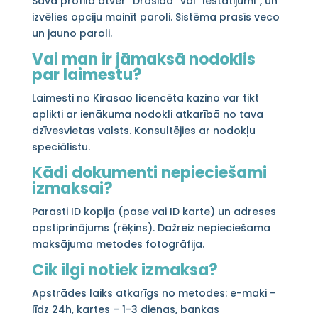
Savā profilā atver “Drošība” vai “Iestatījumi”, un
izvēlies opciju mainīt paroli. Sistēma prasīs veco
un jauno paroli.
Vai man ir jāmaksā nodoklis
par laimestu?
Laimesti no Kirasao licencēta kazino var tikt
aplikti ar ienākuma nodokli atkarībā no tava
dzīvesvietas valsts. Konsultējies ar nodokļu
speciālistu.
Kādi dokumenti nepieciešami
izmaksai?
Parasti ID kopija (pase vai ID karte) un adreses
apstiprinājums (rēķins). Dažreiz nepieciešama
maksājuma metodes fotogrāfija.
Cik ilgi notiek izmaksa?
Apstrādes laiks atkarīgs no metodes: e-maki –
līdz 24h, kartes – 1-3 dienas, bankas