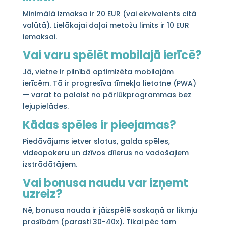
Minimālā izmaksa ir 20 EUR (vai ekvivalents citā
valūtā). Lielākajai daļai metožu limits ir 10 EUR
iemaksai.
Vai varu spēlēt mobilajā ierīcē?
Jā, vietne ir pilnībā optimizēta mobilajām
ierīcēm. Tā ir progresīva tīmekļa lietotne (PWA)
— varat to palaist no pārlūkprogrammas bez
lejupielādes.
Kādas spēles ir pieejamas?
Piedāvājums ietver slotus, galda spēles,
videopokeru un dzīvos dīlerus no vadošajiem
izstrādātājiem.
Vai bonusa naudu var izņemt
uzreiz?
Nē, bonusa nauda ir jāizspēlē saskaņā ar likmju
prasībām (parasti 30-40x). Tikai pēc tam