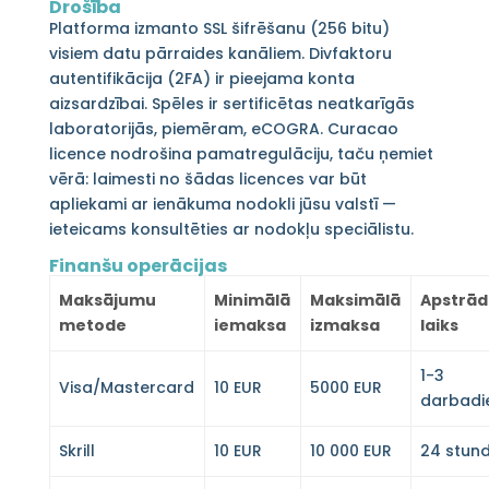
Drošība
Platforma izmanto SSL šifrēšanu (256 bitu)
visiem datu pārraides kanāliem. Divfaktoru
autentifikācija (2FA) ir pieejama konta
aizsardzībai. Spēles ir sertificētas neatkarīgās
laboratorijās, piemēram, eCOGRA. Curacao
licence nodrošina pamatregulāciju, taču ņemiet
vērā: laimesti no šādas licences var būt
apliekami ar ienākuma nodokli jūsu valstī —
ieteicams konsultēties ar nodokļu speciālistu.
Finanšu operācijas
Maksājumu
Minimālā
Maksimālā
Apstrād
metode
iemaksa
izmaksa
laiks
1-3
Visa/Mastercard
10 EUR
5000 EUR
darbadi
Skrill
10 EUR
10 000 EUR
24 stun