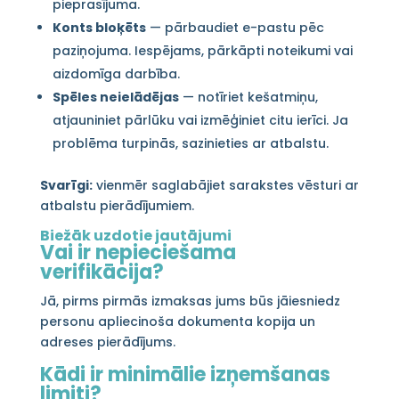
pieprasījuma.
Konts bloķēts
— pārbaudiet e-pastu pēc
paziņojuma. Iespējams, pārkāpti noteikumi vai
aizdomīga darbība.
Spēles neielādējas
— notīriet kešatmiņu,
atjauniniet pārlūku vai izmēģiniet citu ierīci. Ja
problēma turpinās, sazinieties ar atbalstu.
Svarīgi:
vienmēr saglabājiet sarakstes vēsturi ar
atbalstu pierādījumiem.
Biežāk uzdotie jautājumi
Vai ir nepieciešama
verifikācija?
Jā, pirms pirmās izmaksas jums būs jāiesniedz
personu apliecinoša dokumenta kopija un
adreses pierādījums.
Kādi ir minimālie izņemšanas
limiti?