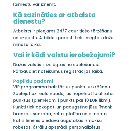
laimestu var izņemt.
Kā sazināties ar atbalsta
dienestu?
Atbalsts ir pieejams 24/7 caur tiešo tērzēšanu
un e-pastu. Atbildes parasti tiek sniegtas dažu
minūšu laikā.
Vai ir kādi valstu ierobežojumi?
Dažas valstis ir izslēgtas no spēlēšanas.
Pārbaudiet noteikumus reģistrācijas laikā.
Papildu padomi
VIP programma balstās uz punktu uzkrāšanu.
Spēlējot uz reālu naudu, jūs nopelnāt lojalitātes
punktus (piemēram, 1 punkts par 10 EUR likmi).
Punkti tiek apkopoti un paaugstina jūsu līmeni:
bronzas, sudraba, zelta, platīna un dimanta.
Katrs līmenis piedāvā augstākas izmaksu
robežas, ātrāku apstrādi, personalizētus