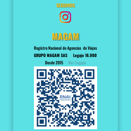
SEGUINOS
MAGAM
Registro Nacional de Agencias de Viajes
GRUPO MAGAM SAS
Legajo 16.900
Desde 2015
Ver Legajo