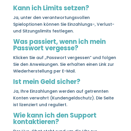
Kann ich Limits setzen?
Ja, unter den verantwortungsvollen
Spieloptionen können Sie Einzahlungs-, Verlust-
und Sitzungslimits festlegen.
Was passiert, wenn ich mein
Passwort vergesse?
Klicken Sie auf „Passwort vergessen” und folgen
Sie den Anweisungen. Sie erhalten einen Link zur
Wiederherstellung per E-Mail.
Ist mein Geld sicher?
Ja, Ihre Einzahlungen werden auf getrennten
Konten verwahrt (Kundengeldschutz). Die Seite
ist lizenziert und reguliert.
Wie kann ich den Support
kontaktieren?