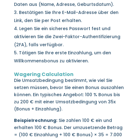
Daten aus (Name, Adresse, Geburtsdatum).
Bestätigen Sie Ihre E-Mail-Adresse über den
Link, den Sie per Post erhalten.
Legen Sie ein sicheres Passwort fest und
aktivieren Sie die Zwei-Faktor-Authentifizierung
(2FA), falls verfügbar.
Tätigen Sie Ihre erste Einzahlung, um den
Willkommensbonus zu aktivieren.
Wagering Calculation
Die Umsatzbedingung bestimmt, wie viel Sie
setzen müssen, bevor Sie einen Bonus auszahlen
können. Ein typisches Angebot: 100 % Bonus bis
zu 200 € mit einer Umsatzbedingung von 35x
(Bonus + Einzahlung).
Beispielrechnung:
Sie zahlen 100 € ein und
erhalten 100 € Bonus. Der umzusetzende Betrag
= (100 € Einzahlung + 100 € Bonus) × 35 = 7.000