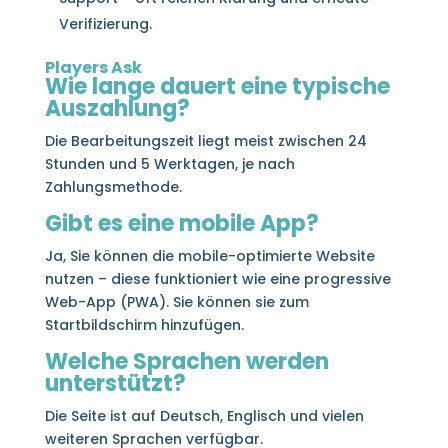
Verifizierung.
Players Ask
Wie lange dauert eine typische
Auszahlung?
Die Bearbeitungszeit liegt meist zwischen 24
Stunden und 5 Werktagen, je nach
Zahlungsmethode.
Gibt es eine mobile App?
Ja, Sie können die mobile-optimierte Website
nutzen – diese funktioniert wie eine progressive
Web-App (PWA). Sie können sie zum
Startbildschirm hinzufügen.
Welche Sprachen werden
unterstützt?
Die Seite ist auf Deutsch, Englisch und vielen
weiteren Sprachen verfügbar.