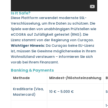
Is It Safe?
Diese Plattform verwendet modernste SSL-
Verschlüsselung, um Ihre Daten zu schützen. Die
Spiele werden von unabhängigen Prüfstellen wie
eCOGRA auf Zufälligkeit getestet (RNG). Die
Lizenz stammt von der Regierung von Curaçao.
Wichtiger Hinweis:
Da Curaçao keine EU-Lizenz
ist, müssen Sie Gewinne möglicherweise in Ihrem
Wohnsitzland versteuern – informieren Sie sich
vorab bei Ihrem Finanzamt.
Banking & Payments
Methode
Mindest-/Höchsteinzahlung
B
Kreditkarte (Visa,
10 € – 5.000 €
S
Mastercard)
1