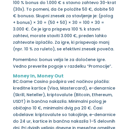
100 % bonus do 1.000 € s stavno zahtevo 30-krat
(30x). To pomeni, da če položite 50 €, dobite 50
€ bonusa. Skupni znesek za stavljenje je: (polog
+ bonus) × 30 = (50 + 50) × 30 = 100 × 30 =
3.000 €. Če je igra prispeva 100 % k stavni
zahtevi, morate staviti 3.000 €, preden lahko
zahtevate izplačilo. Za igre, ki prispevajo manj
(npr. 10 % za ruleto), se efektivni znesek poveča.
Pomembno: bonus velja le za določene igre.
Vedno preverite pogoje v razdelku “Promocije”.
Money In, Money Out
BC.Game Casino podpira več načinov plačila:
kreditne kartice (Visa, Mastercard), e-denarnice
(Skrill, Neteller), kriptovalute (Bitcoin, Ethereum,
USDT) in bančna nakazila. Minimalni polog je
običajno 10 €, minimalni dvig pa 20 €. Časi
obdelave: kriptovalute so takojšnje, e-denarnice
do 24 ur, kartice in bančna nakazila 1–5 delovnih
dni. Pri dvigih veljajo dnevne in mesečne omejitve