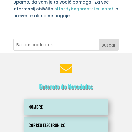
Upamo, da vam je ta vodič pomagal. Za več
informacij obiščite
https://bcgame-si.eu.com/
in
preverite aktualne pogoje.
Buscar

Enterate de Novedades