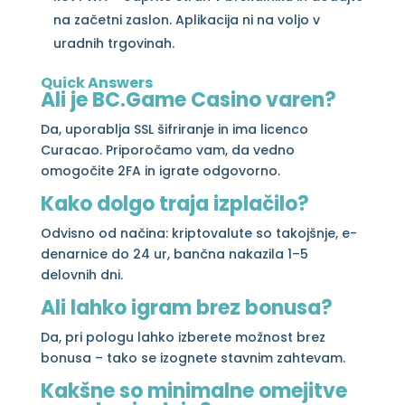
na začetni zaslon. Aplikacija ni na voljo v
uradnih trgovinah.
Quick Answers
Ali je BC.Game Casino varen?
Da, uporablja SSL šifriranje in ima licenco
Curacao. Priporočamo vam, da vedno
omogočite 2FA in igrate odgovorno.
Kako dolgo traja izplačilo?
Odvisno od načina: kriptovalute so takojšnje, e-
denarnice do 24 ur, bančna nakazila 1–5
delovnih dni.
Ali lahko igram brez bonusa?
Da, pri pologu lahko izberete možnost brez
bonusa – tako se izognete stavnim zahtevam.
Kakšne so minimalne omejitve