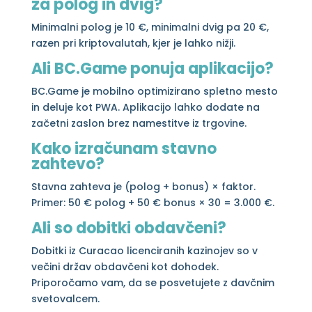
za polog in dvig?
Minimalni polog je 10 €, minimalni dvig pa 20 €,
razen pri kriptovalutah, kjer je lahko nižji.
Ali BC.Game ponuja aplikacijo?
BC.Game je mobilno optimizirano spletno mesto
in deluje kot PWA. Aplikacijo lahko dodate na
začetni zaslon brez namestitve iz trgovine.
Kako izračunam stavno
zahtevo?
Stavna zahteva je (polog + bonus) × faktor.
Primer: 50 € polog + 50 € bonus × 30 = 3.000 €.
Ali so dobitki obdavčeni?
Dobitki iz Curacao licenciranih kazinojev so v
večini držav obdavčeni kot dohodek.
Priporočamo vam, da se posvetujete z davčnim
svetovalcem.