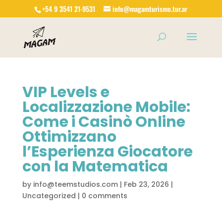
+54 9 3541 21-9531
info@magamturismo.tur.ar
Products
search
VIP Levels e
Localizzazione Mobile:
Come i Casinò Online
Ottimizzano
l’Esperienza Giocatore
con la Matematica
by
info@teemstudios.com
|
Feb 23, 2026
|
Uncategorized
|
0 comments