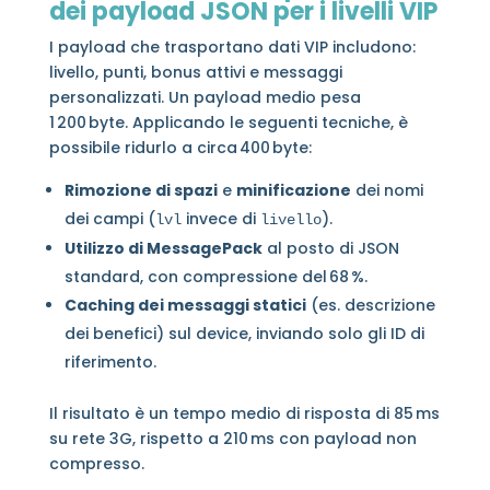
dei payload JSON per i livelli VIP
I payload che trasportano dati VIP includono:
livello, punti, bonus attivi e messaggi
personalizzati. Un payload medio pesa
1 200 byte. Applicando le seguenti tecniche, è
possibile ridurlo a circa 400 byte:
Rimozione di spazi
e
minificazione
dei nomi
dei campi (
invece di
).
lvl
livello
Utilizzo di MessagePack
al posto di JSON
standard, con compressione del 68 %.
Caching dei messaggi statici
(es. descrizione
dei benefici) sul device, inviando solo gli ID di
riferimento.
Il risultato è un tempo medio di risposta di 85 ms
su rete 3G, rispetto a 210 ms con payload non
compresso.