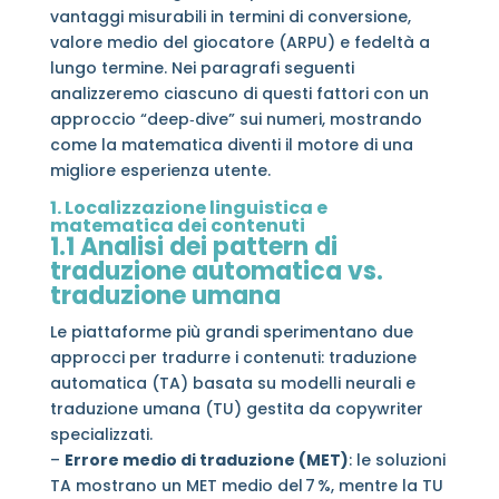
vantaggi misurabili in termini di conversione,
valore medio del giocatore (ARPU) e fedeltà a
lungo termine. Nei paragrafi seguenti
analizzeremo ciascuno di questi fattori con un
approccio “deep‑dive” sui numeri, mostrando
come la matematica diventi il motore di una
migliore esperienza utente.
1. Localizzazione linguistica e
matematica dei contenuti
1.1 Analisi dei pattern di
traduzione automatica vs.
traduzione umana
Le piattaforme più grandi sperimentano due
approcci per tradurre i contenuti: traduzione
automatica (TA) basata su modelli neurali e
traduzione umana (TU) gestita da copywriter
specializzati.
–
Errore medio di traduzione (MET)
: le soluzioni
TA mostrano un MET medio del 7 %, mentre la TU