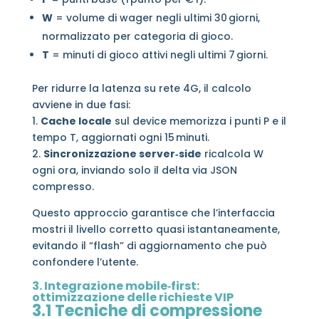
W
= volume di wager negli ultimi 30 giorni,
normalizzato per categoria di gioco.
T
= minuti di gioco attivi negli ultimi 7 giorni.
Per ridurre la latenza su rete 4G, il calcolo
avviene in due fasi:
1.
Cache locale
sul device memorizza i punti P e il
tempo T, aggiornati ogni 15 minuti.
2.
Sincronizzazione server‑side
ricalcola W
ogni ora, inviando solo il delta via JSON
compresso.
Questo approccio garantisce che l’interfaccia
mostri il livello corretto quasi istantaneamente,
evitando il “flash” di aggiornamento che può
confondere l’utente.
3. Integrazione mobile‑first:
ottimizzazione delle richieste VIP
3.1 Tecniche di compressione