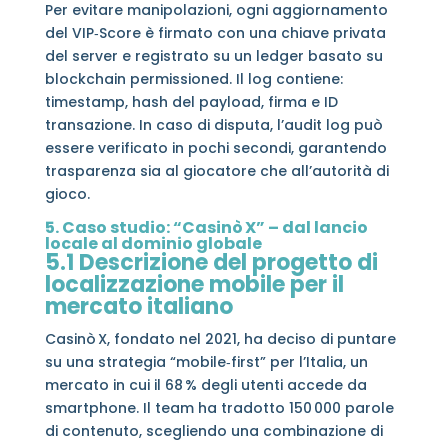
Per evitare manipolazioni, ogni aggiornamento
del VIP‑Score è firmato con una chiave privata
del server e registrato su un ledger basato su
blockchain permissioned. Il log contiene:
timestamp, hash del payload, firma e ID
transazione. In caso di disputa, l’audit log può
essere verificato in pochi secondi, garantendo
trasparenza sia al giocatore che all’autorità di
gioco.
5. Caso studio: “Casinò X” – dal lancio
locale al dominio globale
5.1 Descrizione del progetto di
localizzazione mobile per il
mercato italiano
Casinò X, fondato nel 2021, ha deciso di puntare
su una strategia “mobile‑first” per l’Italia, un
mercato in cui il 68 % degli utenti accede da
smartphone. Il team ha tradotto 150 000 parole
di contenuto, scegliendo una combinazione di