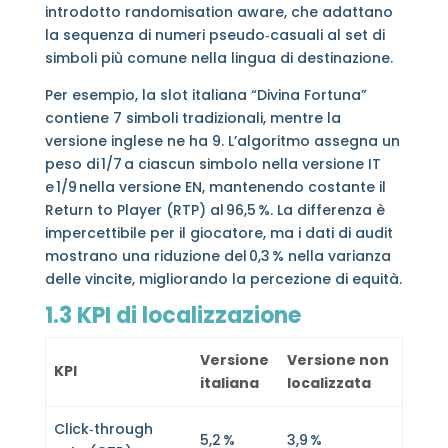
introdotto randomisation aware, che adattano
la sequenza di numeri pseudo‑casuali al set di
simboli più comune nella lingua di destinazione.
Per esempio, la slot italiana “Divina Fortuna”
contiene 7 simboli tradizionali, mentre la
versione inglese ne ha 9. L’algoritmo assegna un
peso di 1/7 a ciascun simbolo nella versione IT
e 1/9 nella versione EN, mantenendo costante il
Return to Player (RTP) al 96,5 %. La differenza è
impercettibile per il giocatore, ma i dati di audit
mostrano una riduzione del 0,3 % nella varianza
delle vincite, migliorando la percezione di equità.
1.3 KPI di localizzazione
Versione
Versione non
KPI
italiana
localizzata
Click‑through
5,2 %
3,9 %