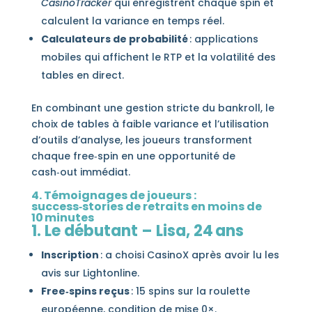
CasinoTracker
qui enregistrent chaque spin et
calculent la variance en temps réel.
Calculateurs de probabilité
: applications
mobiles qui affichent le RTP et la volatilité des
tables en direct.
En combinant une gestion stricte du bankroll, le
choix de tables à faible variance et l’utilisation
d’outils d’analyse, les joueurs transforment
chaque free‑spin en une opportunité de
cash‑out immédiat.
4. Témoignages de joueurs :
success‑stories de retraits en moins de
10 minutes
1. Le débutant – Lisa, 24 ans
Inscription
: a choisi CasinoX après avoir lu les
avis sur Lightonline.
Free‑spins reçus
: 15 spins sur la roulette
européenne, condition de mise 0×.