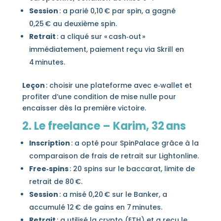
Session
: a parié 0,10 € par spin, a gagné
0,25 € au deuxième spin.
Retrait
: a cliqué sur « cash‑out »
immédiatement, paiement reçu via Skrill en
4 minutes.
Leçon
: choisir une plateforme avec e‑wallet et
profiter d’une condition de mise nulle pour
encaisser dès la première victoire.
2. Le freelance – Karim, 32 ans
Inscription
: a opté pour SpinPalace grâce à la
comparaison de frais de retrait sur Lightonline.
Free‑spins
: 20 spins sur le baccarat, limite de
retrait de 80 €.
Session
: a misé 0,20 € sur le Banker, a
accumulé 12 € de gains en 7 minutes.
Retrait
: a utilisé la crypto (ETH) et a reçu le