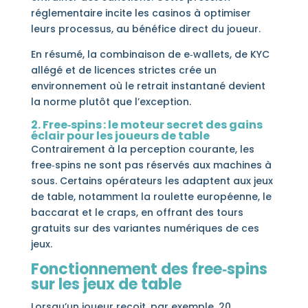
réglementaire incite les casinos à optimiser
leurs processus, au bénéfice direct du joueur.
En résumé, la combinaison de e‑wallets, de KYC
allégé et de licences strictes crée un
environnement où le retrait instantané devient
la norme plutôt que l’exception.
2. Free‑spins : le moteur secret des gains
éclair pour les joueurs de table
Contrairement à la perception courante, les
free‑spins ne sont pas réservés aux machines à
sous. Certains opérateurs les adaptent aux jeux
de table, notamment la roulette européenne, le
baccarat et le craps, en offrant des tours
gratuits sur des variantes numériques de ces
jeux.
Fonctionnement des free‑spins
sur les jeux de table
Lorsqu’un joueur reçoit, par exemple, 20