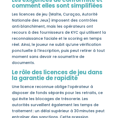
comment elles sont simplifiées
Les licences de jeu (Malte, Curaçao, Autorité
Nationale des Jeux) imposent des contrôles
anti‑blanchiment, mais les opérateurs ont
recours à des fournisseurs de KYC qui utilisent la
reconnaissance faciale et le scoring en temps
réel. Ainsi, le joueur ne subit qu’une vérification
ponctuelle à l’inscription, puis peut retirer à tout
moment sans devoir re‑soumettre de
documents.
Le rôle des licences de jeu dans
la garantie de rapidité
Une licence reconnue oblige l’opérateur à
disposer de fonds séparés pour les retraits, ce
qui évite les blocages de trésorerie. Les
autorités surveillent également les temps de
traitement : un délai supérieur à 30 minutes peut
entraîner des sanctions. Cette pression