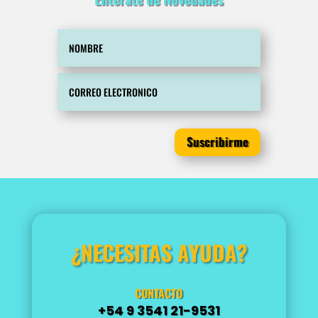
Suscribirme
¿NECESITAS AYUDA?
CONTACTO
+54 9 3541 21-9531