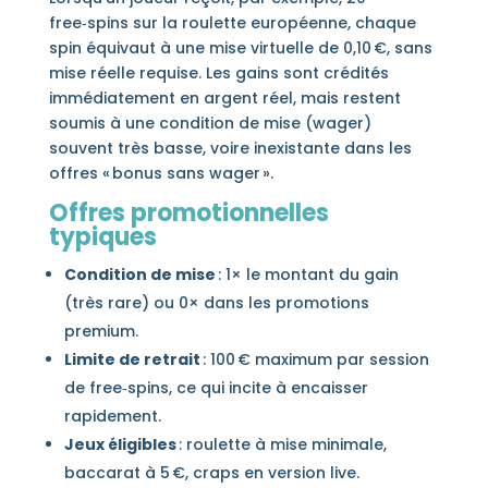
free‑spins sur la roulette européenne, chaque
spin équivaut à une mise virtuelle de 0,10 €, sans
mise réelle requise. Les gains sont crédités
immédiatement en argent réel, mais restent
soumis à une condition de mise (wager)
souvent très basse, voire inexistante dans les
offres « bonus sans wager ».
Offres promotionnelles
typiques
Condition de mise
: 1× le montant du gain
(très rare) ou 0× dans les promotions
premium.
Limite de retrait
: 100 € maximum par session
de free‑spins, ce qui incite à encaisser
rapidement.
Jeux éligibles
: roulette à mise minimale,
baccarat à 5 €, craps en version live.