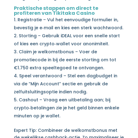
Praktische stappen om direct te
profiteren van Tikitaka Casino
Registratie – Vul het eenvoudige formulier in,
bevestig je e‑mail en kies een sterk wachtwoord.
Storting – Gebruik iDEAL voor een snelle start
of kies een crypto‑wallet voor anonimiteit.
Claim je welkomstbonus – Voer de
promotiecode in bij de eerste storting om tot
€1.750 extra speeltegoed te ontvangen.
Speel verantwoord – Stel een dagbudget in
via de “Mijn Account” sectie en gebruik de
zelfuitsluitingsoptie indien nodig.
Cashout – Vraag een uitbetaling aan; bij
crypto‑betalingen zie je het geld binnen enkele
minuten op je wallet.
Expert Tip: Combineer de welkomstbonus met
de wekelijkse cashback‑actie. Zo maximaliseer je