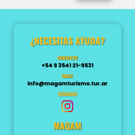
¿NECESITAS AYUDA?
CONTACTO
+54 9 3541 21-9531
EMAIL
info@magamturismo.tur.ar
SEGUINOS
MAGAM