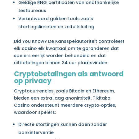
Geldige RNG‑certificaten van onafhankelijke
testbureaus
Verantwoord gokken tools zoals
stortingslimieten en zelfuitsluiting
Did You Know? De Kansspelautoriteit controleert
elk casino elk kwartaal om te garanderen dat
spelers eerlijk worden behandeld en dat
uitbetalingen binnen 24 uur plaatsvinden.
Cryptobetalingen als antwoord
op privacy
Cryptocurrencies, zoals Bitcoin en Ethereum,
bieden een extra laag anonimiteit. Tikitaka
Casino ondersteunt meerdere crypto‑opties,
waardoor spelers:
Directe stortingen kunnen doen zonder
bankinterventie