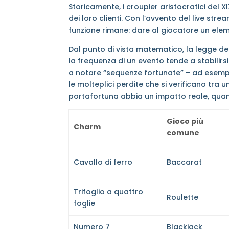
Storicamente, i croupier aristocratici del
dei loro clienti. Con l’avvento del live st
funzione rimane: dare al giocatore un eleme
Dal punto di vista matematico, la legge de
la frequenza di un evento tende a stabilirsi
a notare “sequenze fortunate” – ad esempio
le molteplici perdite che si verificano tra u
portafortuna abbia un impatto reale, quand
Gioco più
Charm
comune
Cavallo di ferro
Baccarat
Trifoglio a quattro
Roulette
foglie
Numero 7
Blackjack