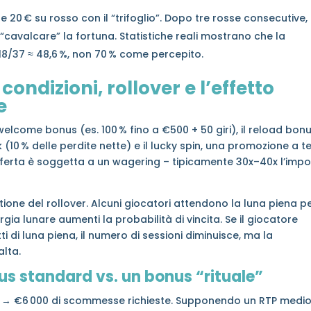
20 € su rosso con il “trifoglio”. Dopo tre rosse consecutive,
cavalcare” la fortuna. Statistiche reali mostrano che la
18/37 ≈ 48,6 %, non 70 % come percepito.
condizioni, rollover e l’effetto
e
il welcome bonus (es. 100 % fino a €500 + 50 giri), il reload bon
k (10 % delle perdite nette) e il lucky spin, una promozione a 
i offerta è soggetta a un wagering – tipicamente 30x–40x l’imp
tione del rollover. Alcuni giocatori attendono la luna piena p
gia lunare aumenti la probabilità di vincita. Se il giocatore
 di luna piena, il numero di sessioni diminuisce, ma la
alta.
us standard vs. un bonus “rituale”
 → €6 000 di scommesse richieste. Supponendo un RTP medio