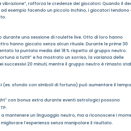
na vibrazione”, rafforza le credenze dei giocatori. Quando il de
, ad esempio facendo un piccolo inchino, i giocatori tendono
to.
 durante una sessione di roulette live. Otto di loro hanno
attro hanno giocato senza alcun rituale. Durante le prime 30
entato la puntata media del 18 % rispetto al gruppo neutro.
una a tutti!” e ha mostrato un sorriso, la varianza delle
nei successivi 20 minuti, mentre il gruppo neutro è rimasto stab
ici (es. sfondo con simboli di fortuna) può aumentare il temp
ht” con bonus extra durante eventi astrologici possono
TP.
r a mantenere un linguaggio neutro, ma a riconoscere i mome
 migliorare l’esperienza senza manipolare il risultato.