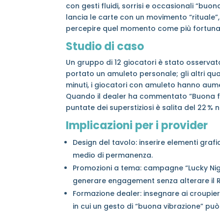
con gesti fluidi, sorrisi e occasionali “buo
lancia le carte con un movimento “rituale”
percepire quel momento come più fortuna
Studio di caso
Un gruppo di 12 giocatori è stato osservato
portato un amuleto personale; gli altri qu
minuti, i giocatori con amuleto hanno aum
Quando il dealer ha commentato “Buona fort
puntate dei superstiziosi è salita del 22 % 
Implicazioni per i provider
Design del tavolo: inserire elementi graf
medio di permanenza.
Promozioni a tema: campagne “Lucky Nig
generare engagement senza alterare il R
Formazione dealer: insegnare ai croupie
in cui un gesto di “buona vibrazione” può