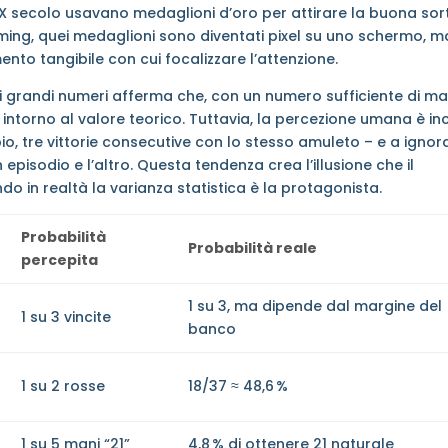
 XIX secolo usavano medaglioni d’oro per attirare la buona sor
reaming, quei medaglioni sono diventati pixel su uno schermo, m
nto tangibile con cui focalizzare l’attenzione.
i grandi numeri afferma che, con un numero sufficiente di ma
 intorno al valore teorico. Tuttavia, la percezione umana è inc
, tre vittorie consecutive con lo stesso amuleto – e a ignor
n episodio e l’altro. Questa tendenza crea l’illusione che il
o in realtà la varianza statistica è la protagonista.
Probabilità
Probabilità reale
percepita
1 su 3, ma dipende dal margine del
1 su 3 vincite
banco
1 su 2 rosse
18/37 ≈ 48,6 %
1 su 5 mani “21”
4,8 % di ottenere 21 naturale