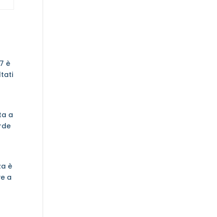
 7 è
tati
ta a
erde
za è
ve a