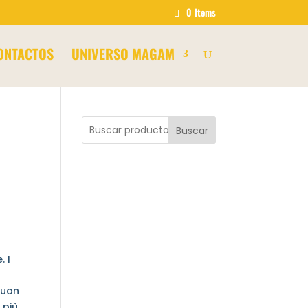
0 Items
ONTACTOS
UNIVERSO MAGAM
Buscar
. I
“buon
 più