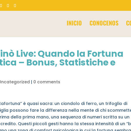
Products
search
INICIO
CONOCENOS
C
inò Live: Quando la Fortuna
ica – Bonus, Statistiche e
Uncategorized
|
0 comments
tafortuna” è quasi sacra: un ciondolo di ferro, un trifoglio di
iglia possono fare la differenza nella mente di chi scommette
prima della prima mano, una sequenza di numeri scritta su un
i credito. Questi piccoli gesti hanno la stessa intensità di un 
ano una zona di comfort psicologica in cui la fortuna sembra