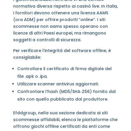
normativa diversa rispetto ai casinò live. In Italia,
i fornitori devono ottenere una licenza AAMS
(ora ADM) per offrire prodotti “online”. I siti
scommesse non aams spesso operano con
licenze di altri Paesi europei, ma rimangono
soggetti a controlli di sicurezza.
Per verificare l’integrità del software offline, è
consigliabile:
Controllare il certificato di firma digitale del
file .apk o .ipa.
Utilizzare scanner antivirus aggiornati.
Confrontare l’hash (MD5/SHA‑256) fornito dal
sito con quello pubblicato dal produttore.
Efddgroup, nella sua sezione dedicata ai siti
scommesse affidabili, elenca le piattaforme che
offrono giochi offline certificati da enti come