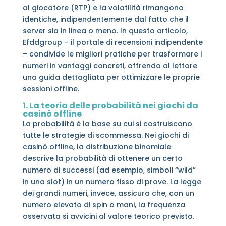
al giocatore (RTP) e la volatilità rimangono
identiche, indipendentemente dal fatto che il
server sia in linea o meno. In questo articolo,
Efddgroup – il portale di recensioni indipendente
– condivide le migliori pratiche per trasformare i
numeri in vantaggi concreti, offrendo al lettore
una guida dettagliata per ottimizzare le proprie
sessioni offline.
1. La teoria delle probabilità nei giochi da
casinò offline
La probabilità è la base su cui si costruiscono
tutte le strategie di scommessa. Nei giochi di
casinò offline, la distribuzione binomiale
descrive la probabilità di ottenere un certo
numero di successi (ad esempio, simboli “wild”
in una slot) in un numero fisso di prove. La legge
dei grandi numeri, invece, assicura che, con un
numero elevato di spin o mani, la frequenza
osservata si avvicini al valore teorico previsto.