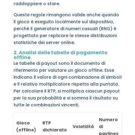
raddoppiare o stare.
Queste regole rimangono valide anche quando
il gioco è eseguito localmente sul dispositivo,
perché il generatore di numeri casuali (RNG) è
progettato per replicare le stesse distribuzioni
statistiche dei server online.
2. Analisi delle tabelle di pagamento
offline
Le tabelle di payout sono il documento di
riferimento per valutare un gioco offline. Esse
indicano il valore di ogni combinazione di simboli
e il relativo moltiplicatore rispetto alla puntata.
Per calcolare il RTP, si moltiplica ciascun payout
per la sua probabilità e si somma il risultato su
tutte le combinazioni vincenti.
Numero
Gioco
RTP
Volatilità
di
(offline)
dichiarato
paylines