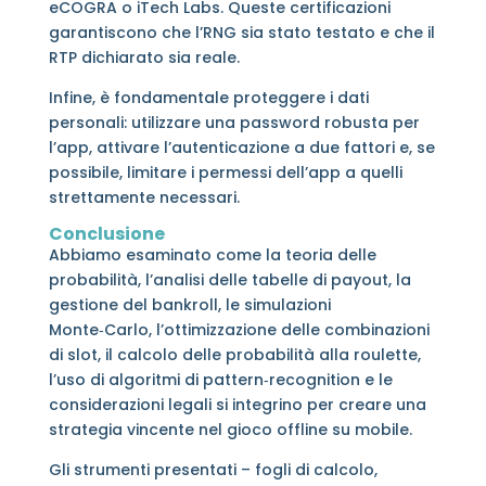
eCOGRA o iTech Labs. Queste certificazioni
garantiscono che l’RNG sia stato testato e che il
RTP dichiarato sia reale.
Infine, è fondamentale proteggere i dati
personali: utilizzare una password robusta per
l’app, attivare l’autenticazione a due fattori e, se
possibile, limitare i permessi dell’app a quelli
strettamente necessari.
Conclusione
Abbiamo esaminato come la teoria delle
probabilità, l’analisi delle tabelle di payout, la
gestione del bankroll, le simulazioni
Monte‑Carlo, l’ottimizzazione delle combinazioni
di slot, il calcolo delle probabilità alla roulette,
l’uso di algoritmi di pattern‑recognition e le
considerazioni legali si integrino per creare una
strategia vincente nel gioco offline su mobile.
Gli strumenti presentati – fogli di calcolo,