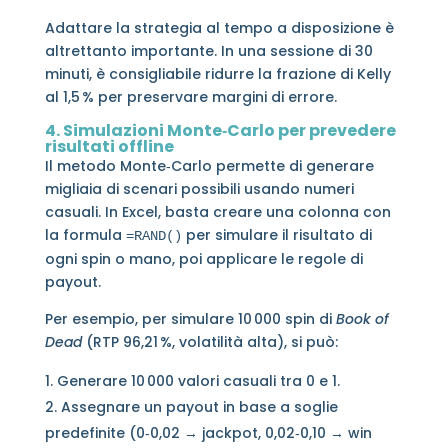
Adattare la strategia al tempo a disposizione è
altrettanto importante. In una sessione di 30
minuti, è consigliabile ridurre la frazione di Kelly
al 1,5 % per preservare margini di errore.
4. Simulazioni Monte‑Carlo per prevedere
risultati offline
Il metodo Monte‑Carlo permette di generare
migliaia di scenari possibili usando numeri
casuali. In Excel, basta creare una colonna con
la formula
per simulare il risultato di
=RAND()
ogni spin o mano, poi applicare le regole di
payout.
Per esempio, per simulare 10 000 spin di
Book of
Dead
(RTP 96,21 %, volatilità alta), si può:
Generare 10 000 valori casuali tra 0 e 1.
Assegnare un payout in base a soglie
predefinite (0‑0,02 → jackpot, 0,02‑0,10 → win