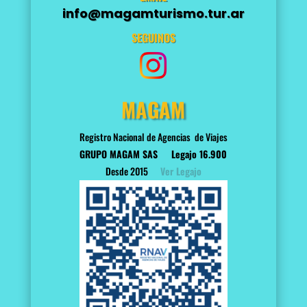
info@magamturismo.tur.ar
SEGUINOS
MAGAM
Registro Nacional de Agencias de Viajes
GRUPO MAGAM SAS
Legajo 16.900
Desde 2015
Ver Legajo