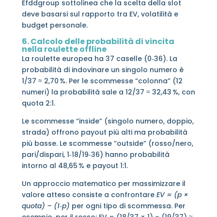
Efddgroup sottolinea che la scelta della slot
deve basarsi sul rapporto tra EV, volatilità e
budget personale.
6. Calcolo delle probabilità di vincita
nella roulette offline
La roulette europea ha 37 caselle (0‑36). La
probabilità di indovinare un singolo numero è
1/37 ≈ 2,70 %. Per le scommesse “colonna” (12
numeri) la probabilità sale a 12/37 ≈ 32,43 %, con
quota 2:1.
Le scommesse “inside” (singolo numero, doppio,
strada) offrono payout più alti ma probabilità
più basse. Le scommesse “outside” (rosso/nero,
pari/dispari, 1‑18/19‑36) hanno probabilità
intorno al 48,65 % e payout 1:1.
Un approccio matematico per massimizzare il
valore atteso consiste a confrontare
EV = (p ×
quota) – (1‑p)
per ogni tipo di scommessa. Per