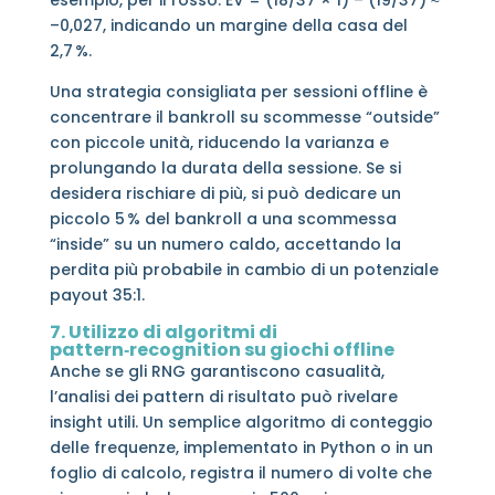
esempio, per il rosso: EV = (18/37 × 1) – (19/37) ≈
–0,027, indicando un margine della casa del
2,7 %.
Una strategia consigliata per sessioni offline è
concentrare il bankroll su scommesse “outside”
con piccole unità, riducendo la varianza e
prolungando la durata della sessione. Se si
desidera rischiare di più, si può dedicare un
piccolo 5 % del bankroll a una scommessa
“inside” su un numero caldo, accettando la
perdita più probabile in cambio di un potenziale
payout 35:1.
7. Utilizzo di algoritmi di
pattern‑recognition su giochi offline
Anche se gli RNG garantiscono casualità,
l’analisi dei pattern di risultato può rivelare
insight utili. Un semplice algoritmo di conteggio
delle frequenze, implementato in Python o in un
foglio di calcolo, registra il numero di volte che