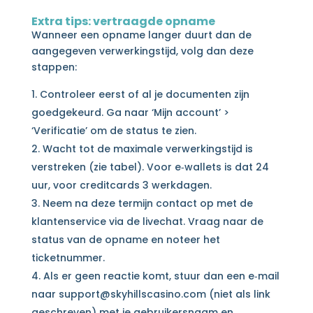
Extra tips: vertraagde opname
Wanneer een opname langer duurt dan de
aangegeven verwerkingstijd, volg dan deze
stappen:
Controleer eerst of al je documenten zijn
goedgekeurd. Ga naar ‘Mijn account’ >
‘Verificatie’ om de status te zien.
Wacht tot de maximale verwerkingstijd is
verstreken (zie tabel). Voor e‑wallets is dat 24
uur, voor creditcards 3 werkdagen.
Neem na deze termijn contact op met de
klantenservice via de livechat. Vraag naar de
status van de opname en noteer het
ticketnummer.
Als er geen reactie komt, stuur dan een e‑mail
naar support@skyhillscasino.com (niet als link
geschreven) met je gebruikersnaam en