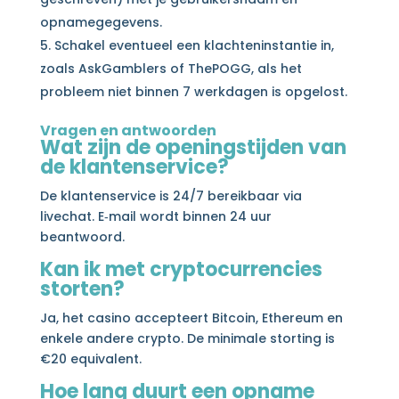
opnamegegevens.
Schakel eventueel een klachteninstantie in,
zoals AskGamblers of ThePOGG, als het
probleem niet binnen 7 werkdagen is opgelost.
Vragen en antwoorden
Wat zijn de openingstijden van
de klantenservice?
De klantenservice is 24/7 bereikbaar via
livechat. E‑mail wordt binnen 24 uur
beantwoord.
Kan ik met cryptocurrencies
storten?
Ja, het casino accepteert Bitcoin, Ethereum en
enkele andere crypto. De minimale storting is
€20 equivalent.
Hoe lang duurt een opname