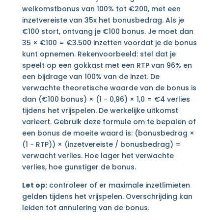
welkomstbonus van 100% tot €200, met een
inzetvereiste van 35x het bonusbedrag. Als je
€100 stort, ontvang je €100 bonus. Je moet dan
35 × €100 = €3.500 inzetten voordat je de bonus
kunt opnemen. Rekenvoorbeeld: stel dat je
speelt op een gokkast met een RTP van 96% en
een bijdrage van 100% van de inzet. De
verwachte theoretische waarde van de bonus is
dan (€100 bonus) × (1 − 0,96) × 1,0 = €4 verlies
tijdens het vrijspelen. De werkelijke uitkomst
varieert. Gebruik deze formule om te bepalen of
een bonus de moeite waard is: (bonusbedrag ×
(1 − RTP)) × (inzetvereiste / bonusbedrag) =
verwacht verlies. Hoe lager het verwachte
verlies, hoe gunstiger de bonus.
Let op:
controleer of er maximale inzetlimieten
gelden tijdens het vrijspelen. Overschrijding kan
leiden tot annulering van de bonus.