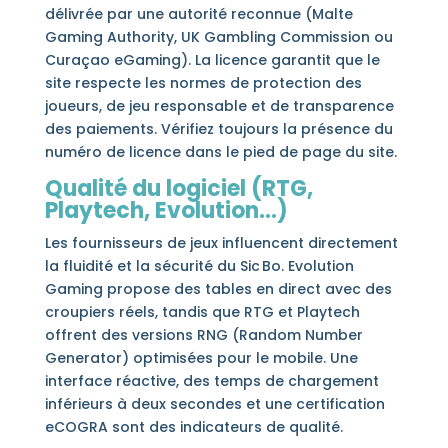
délivrée par une autorité reconnue (Malte
Gaming Authority, UK Gambling Commission ou
Curaçao eGaming). La licence garantit que le
site respecte les normes de protection des
joueurs, de jeu responsable et de transparence
des paiements. Vérifiez toujours la présence du
numéro de licence dans le pied de page du site.
Qualité du logiciel (RTG,
Playtech, Evolution…)
Les fournisseurs de jeux influencent directement
la fluidité et la sécurité du Sic Bo. Evolution
Gaming propose des tables en direct avec des
croupiers réels, tandis que RTG et Playtech
offrent des versions RNG (Random Number
Generator) optimisées pour le mobile. Une
interface réactive, des temps de chargement
inférieurs à deux secondes et une certification
eCOGRA sont des indicateurs de qualité.