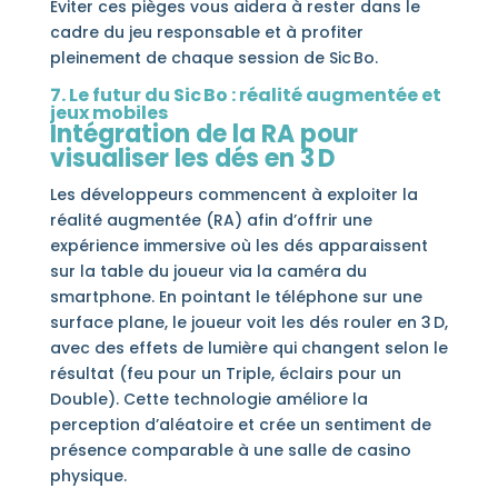
Éviter ces pièges vous aidera à rester dans le
cadre du jeu responsable et à profiter
pleinement de chaque session de Sic Bo.
7. Le futur du Sic Bo : réalité augmentée et
jeux mobiles
Intégration de la RA pour
visualiser les dés en 3 D
Les développeurs commencent à exploiter la
réalité augmentée (RA) afin d’offrir une
expérience immersive où les dés apparaissent
sur la table du joueur via la caméra du
smartphone. En pointant le téléphone sur une
surface plane, le joueur voit les dés rouler en 3 D,
avec des effets de lumière qui changent selon le
résultat (feu pour un Triple, éclairs pour un
Double). Cette technologie améliore la
perception d’aléatoire et crée un sentiment de
présence comparable à une salle de casino
physique.