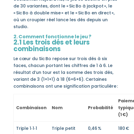
de 30 variantes, dont le « Sic Bo à jackpot », le
« Sic Bo à double mise » et le « Sic Bo en direct »,
où un croupier réel lance les dés depuis un
studio.
2. Comment fonctionne le jeu ?
2.1 Les trois dés et leurs
combinaisons
Le cœur du Sic Bo repose sur trois dés à six
faces, chacun portant les chiffres de 1 à 6. Le
résultat d’un tour est la somme des trois dés,
variant de 3 (1+1+1) à 18 (6+6+6). Certaines
combinaisons ont une signification particulière :
Paiem
Combinaison
Nom
Probabilité
typiqu
(1 €)
Triple 1‑1‑1
Triple petit
0,46 %
180 €