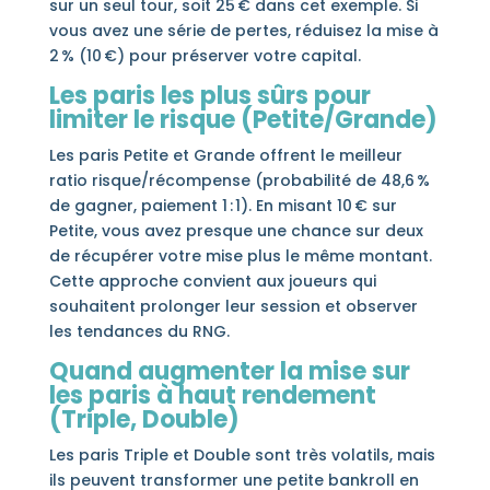
sur un seul tour, soit 25 € dans cet exemple. Si
vous avez une série de pertes, réduisez la mise à
2 % (10 €) pour préserver votre capital.
Les paris les plus sûrs pour
limiter le risque (Petite/Grande)
Les paris Petite et Grande offrent le meilleur
ratio risque/récompense (probabilité de 48,6 %
de gagner, paiement 1 : 1). En misant 10 € sur
Petite, vous avez presque une chance sur deux
de récupérer votre mise plus le même montant.
Cette approche convient aux joueurs qui
souhaitent prolonger leur session et observer
les tendances du RNG.
Quand augmenter la mise sur
les paris à haut rendement
(Triple, Double)
Les paris Triple et Double sont très volatils, mais
ils peuvent transformer une petite bankroll en