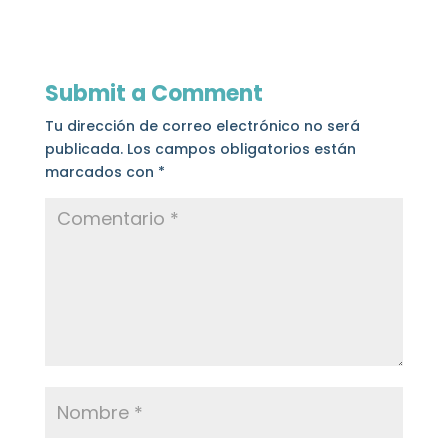
Submit a Comment
Tu dirección de correo electrónico no será
publicada.
Los campos obligatorios están
marcados con
*