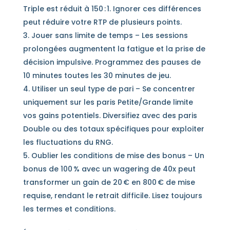
Triple est réduit à 150 : 1. Ignorer ces différences
peut réduire votre RTP de plusieurs points.
Jouer sans limite de temps – Les sessions
prolongées augmentent la fatigue et la prise de
décision impulsive. Programmez des pauses de
10 minutes toutes les 30 minutes de jeu.
Utiliser un seul type de pari – Se concentrer
uniquement sur les paris Petite/Grande limite
vos gains potentiels. Diversifiez avec des paris
Double ou des totaux spécifiques pour exploiter
les fluctuations du RNG.
Oublier les conditions de mise des bonus – Un
bonus de 100 % avec un wagering de 40x peut
transformer un gain de 20 € en 800 € de mise
requise, rendant le retrait difficile. Lisez toujours
les termes et conditions.