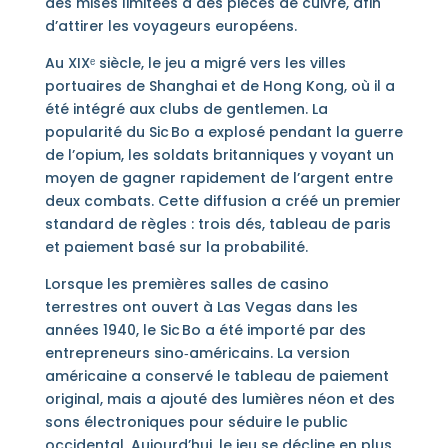
des mises limitées à des pièces de cuivre, afin
d’attirer les voyageurs européens.
Au XIXᵉ siècle, le jeu a migré vers les villes
portuaires de Shanghai et de Hong Kong, où il a
été intégré aux clubs de gentlemen. La
popularité du Sic Bo a explosé pendant la guerre
de l’opium, les soldats britanniques y voyant un
moyen de gagner rapidement de l’argent entre
deux combats. Cette diffusion a créé un premier
standard de règles : trois dés, tableau de paris
et paiement basé sur la probabilité.
Lorsque les premières salles de casino
terrestres ont ouvert à Las Vegas dans les
années 1940, le Sic Bo a été importé par des
entrepreneurs sino‑américains. La version
américaine a conservé le tableau de paiement
original, mais a ajouté des lumières néon et des
sons électroniques pour séduire le public
occidental. Aujourd’hui, le jeu se décline en plus