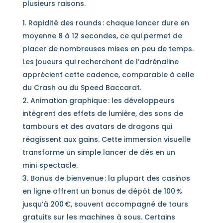
plusieurs raisons.
Rapidité des rounds : chaque lancer dure en
moyenne 8 à 12 secondes, ce qui permet de
placer de nombreuses mises en peu de temps.
Les joueurs qui recherchent de l’adrénaline
apprécient cette cadence, comparable à celle
du Crash ou du Speed Baccarat.
Animation graphique : les développeurs
intègrent des effets de lumière, des sons de
tambours et des avatars de dragons qui
réagissent aux gains. Cette immersion visuelle
transforme un simple lancer de dés en un
mini‑spectacle.
Bonus de bienvenue : la plupart des casinos
en ligne offrent un bonus de dépôt de 100 %
jusqu’à 200 €, souvent accompagné de tours
gratuits sur les machines à sous. Certains