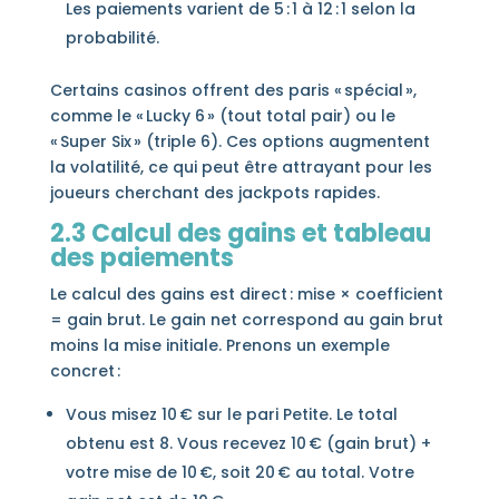
Les paiements varient de 5 : 1 à 12 : 1 selon la
probabilité.
Certains casinos offrent des paris « spécial »,
comme le « Lucky 6 » (tout total pair) ou le
« Super Six » (triple 6). Ces options augmentent
la volatilité, ce qui peut être attrayant pour les
joueurs cherchant des jackpots rapides.
2.3 Calcul des gains et tableau
des paiements
Le calcul des gains est direct : mise × coefficient
= gain brut. Le gain net correspond au gain brut
moins la mise initiale. Prenons un exemple
concret :
Vous misez 10 € sur le pari Petite. Le total
obtenu est 8. Vous recevez 10 € (gain brut) +
votre mise de 10 €, soit 20 € au total. Votre