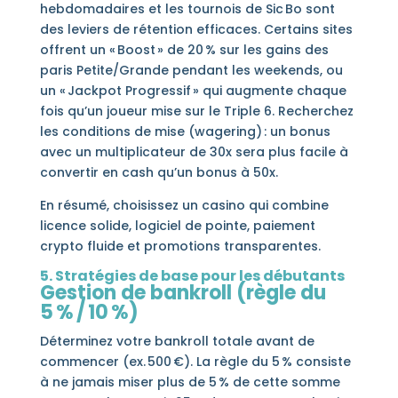
hebdomadaires et les tournois de Sic Bo sont
des leviers de rétention efficaces. Certains sites
offrent un « Boost » de 20 % sur les gains des
paris Petite/Grande pendant les weekends, ou
un « Jackpot Progressif » qui augmente chaque
fois qu’un joueur mise sur le Triple 6. Recherchez
les conditions de mise (wagering) : un bonus
avec un multiplicateur de 30x sera plus facile à
convertir en cash qu’un bonus à 50x.
En résumé, choisissez un casino qui combine
licence solide, logiciel de pointe, paiement
crypto fluide et promotions transparentes.
5. Stratégies de base pour les débutants
Gestion de bankroll (règle du
5 % / 10 %)
Déterminez votre bankroll totale avant de
commencer (ex. 500 €). La règle du 5 % consiste
à ne jamais miser plus de 5 % de cette somme