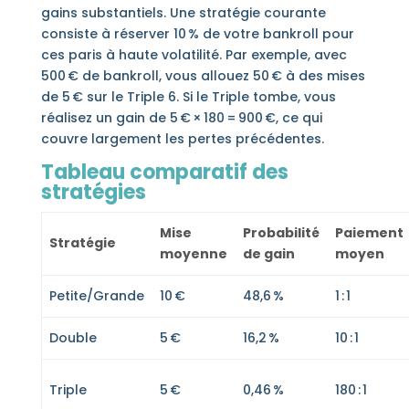
gains substantiels. Une stratégie courante
consiste à réserver 10 % de votre bankroll pour
ces paris à haute volatilité. Par exemple, avec
500 € de bankroll, vous allouez 50 € à des mises
de 5 € sur le Triple 6. Si le Triple tombe, vous
réalisez un gain de 5 € × 180 = 900 €, ce qui
couvre largement les pertes précédentes.
Tableau comparatif des
stratégies
Mise
Probabilité
Paiement
Stratégie
moyenne
de gain
moyen
Petite/Grande
10 €
48,6 %
1 : 1
Double
5 €
16,2 %
10 : 1
Triple
5 €
0,46 %
180 : 1