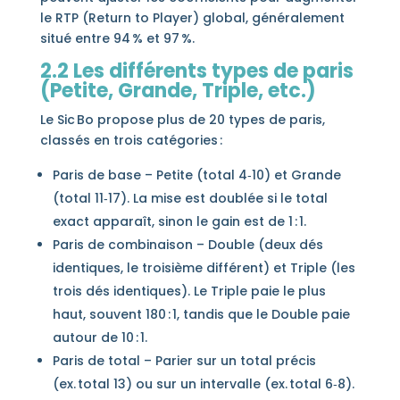
le RTP (Return to Player) global, généralement
situé entre 94 % et 97 %.
2.2 Les différents types de paris
(Petite, Grande, Triple, etc.)
Le Sic Bo propose plus de 20 types de paris,
classés en trois catégories :
Paris de base – Petite (total 4‑10) et Grande
(total 11‑17). La mise est doublée si le total
exact apparaît, sinon le gain est de 1 : 1.
Paris de combinaison – Double (deux dés
identiques, le troisième différent) et Triple (les
trois dés identiques). Le Triple paie le plus
haut, souvent 180 : 1, tandis que le Double paie
autour de 10 : 1.
Paris de total – Parier sur un total précis
(ex. total 13) ou sur un intervalle (ex. total 6‑8).