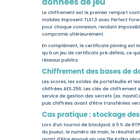
données de jeu
Le chiffrement est le premier rempart contr
mobiles imposent TLS 1.3 avec Perfect For
pour chaque connexion, rendant impossible 
compromis ultérieurement.
En complément, le certificate pinning est in
qu’à un jeu de certificats pré‑définis, ce 
réseaux publics.
Chiffrement des bases de 
Les scores, les soldes de portefeuille et 
chiffrées AES‑256. Les clés de chiffremen
service de gestion des secrets (ex. Hashi
puis chiffrées avant d’être transférées v
Cas pratique : stockage des
Lors d’un tournoi de blackjack à 5 % de R
du joueur, le numéro de main, le résultat
avant d’être envoyé via une file Kafka sécu