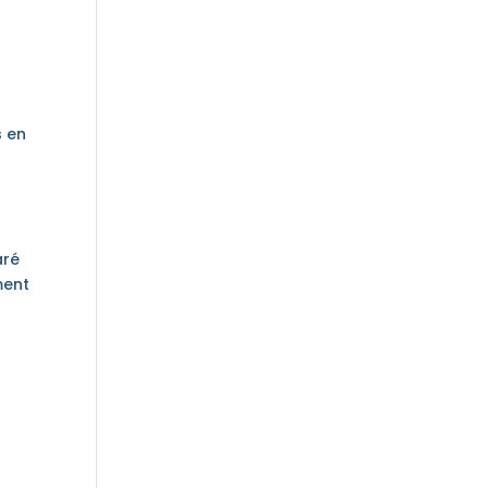
s en
aré
ment