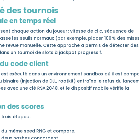
ité des tournois
le en temps réel
ent chaque action du joueur : vitesse de clic, séquence de
épasse les seuils normaux (par exemple, placer 100 % des mise
une revue manuelle. Cette approche a permis de détecter des
dans un tournoi de slots à jackpot progressif.
 du code client
nt est exécuté dans un environnement sandbox où il est comp
 binaire (injection de DLL, rootkit) entraîne le refus du lance
es avec une clé RSA 2048, et le dispositif mobile vérifie la
ion des scores
trois étapes :
tir du même seed RNG et compare.
es deux hashes concordent.