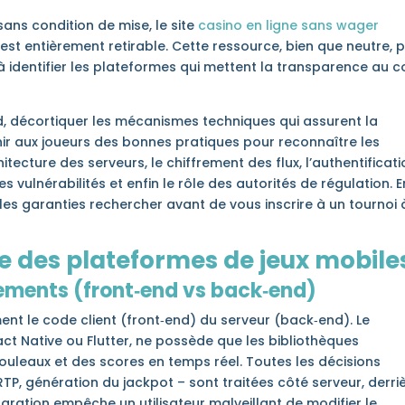
ans condition de mise, le site
casino en ligne sans wager
est entièrement retirable. Cette ressource, bien que neutre, 
 à identifier les plateformes qui mettent la transparence au 
ord, décortiquer les mécanismes techniques qui assurent la
nir aux joueurs des bonnes pratiques pour reconnaître les
tecture des serveurs, le chiffrement des flux, l’authentificat
es vulnérabilités et enfin le rôle des autorités de régulation. E
lles garanties rechercher avant de vous inscrire à un tournoi 
ée des plateformes de jeux mobile
nements (front‑end vs back‑end)
nt le code client (front‑end) du serveur (back‑end). Le
t Native ou Flutter, ne possède que les bibliothèques
rouleaux et des scores en temps réel. Toutes les décisions
 RTP, génération du jackpot – sont traitées côté serveur, derri
aration empêche un utilisateur malveillant de modifier le