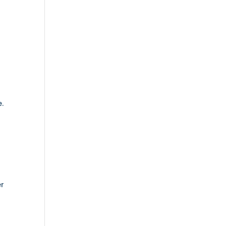
e.
s
er