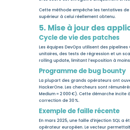
Cette méthode empêche les tentatives de «
supérieur à celui réellement obtenu.
5. Mise à jour des appli
Cycle de vie des patches
Les équipes DevOps utilisent des pipelin
unitaires, des tests de régression et un sc
rolling update, limitant l’exposition à moin
Programme de bug bounty
La plupart des grands opérateurs ont ou
HackerOne. Les chercheurs sont rémunérés se
Medium = 2 000 €). Cette démarche incite 
correction de 30 %.
Exemple de faille récente
En mars 2025, une faille d’injection SQL a
opérateur européen. Le vecteur permettait