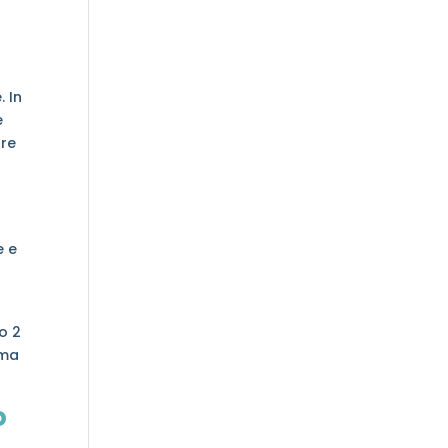
. In
e
ore
e e
o 2
rma
o