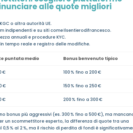
nunciare alle quote migliori
UKGC o altra autorità UE.
m indipendenti e su siti come Ilsentierodifrancesco.
curezza annuali e procedure KYC.
n tempo reale e registro delle modifiche.
te puntata medio
Bonus benvenuto tipico
0 €
100 % fino a 200 €
0 €
150 % fino a 250 €
0 €
200 % fino a 300 €
ono bonus più aggressivi (es. 300 % fino a 500 €), ma mancan
Per un scommettitore esperto, la differenza di quote tra una
,5 % al 2 %, ma il rischio di perdita di fondi è significativam