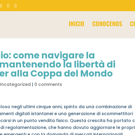
Products
search
INICIO
CONOCENOS
C
io: come navigare la
mantenendo la libertà di
er alla Coppa del Mondo
Uncategorized
|
0 comments
oso negli ultimi cinque anni, spinto da una combinazione di
amenti digitali istantanei e una generazione di scommettitori
ecarsi in un punto vendita fisico. Questa crescita ha portato 
 di regolamentazione, che hanno dovuto aggiornare le propr
e emergenti e con la domanda di mercati internazionali.