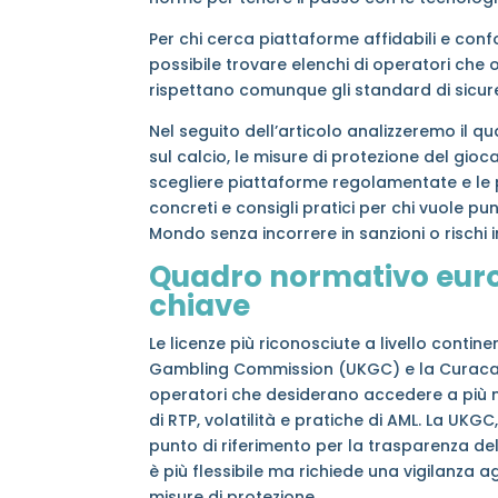
Per chi cerca piattaforme affidabili e confo
possibile trovare elenchi di operatori che 
rispettano comunque gli standard di sicure
Nel seguito dell’articolo analizzeremo il 
sul calcio, le misure di protezione del gioc
scegliere piattaforme regolamentate e le p
concreti e consigli pratici per chi vuole 
Mondo senza incorrere in sanzioni o rischi in
Quadro normativo europe
chiave
Le licenze più riconosciute a livello conti
Gambling Commission (UKGC) e la Curacao 
operatori che desiderano accedere a più me
di RTP, volatilità e pratiche di AML. La UK
punto di riferimento per la trasparenza dell
è più flessibile ma richiede una vigilanza ag
misure di protezione.