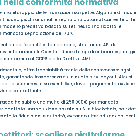
ia nella conformità normativa
 del monitoraggio delle transazioni sospette. Algoritmi di mach
dentificano picchi anomali e segnalano automaticamente al t
odello predittivo basato su reti neurali ha ridotto le
per mancata segnalazione del 70 %.
rifica dell’identità in tempo reale, sfruttando API di
list internazionali. Questo riduce i tempi di onboarding da gi
 conformità al GDPR e alla Direttiva AML.
imentale, offre tracciabilità totale delle scommesse: ogni
le, garantendo trasparenza sulle quote e sui payout. Alcuni
 per le scommesse su eventi live, dove il pagamento avviene
zione contrattuale.
racao ha subito una multa di 250.000 € per mancata
er adottato una soluzione basata su AI e blockchain, ha rido
ato la fiducia delle autorità, evitando ulteriori sanzioni per i
ettitori: scegliere piattaforme