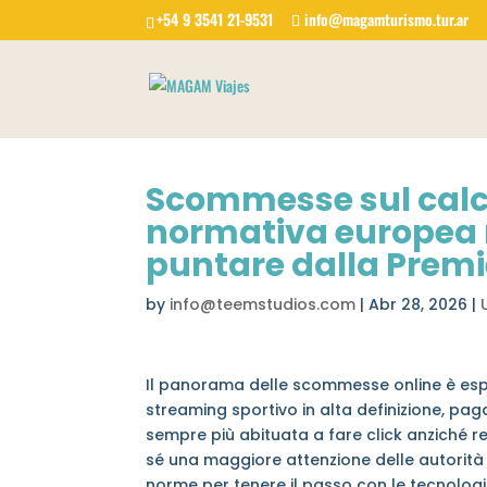
+54 9 3541 21-9531
info@magamturismo.tur.ar
Scommesse sul calc
normativa europea 
puntare dalla Premi
by
info@teemstudios.com
|
Abr 28, 2026
|
Il panorama delle scommesse online è espl
streaming sportivo in alta definizione, pag
sempre più abituata a fare click anziché r
sé una maggiore attenzione delle autorità
norme per tenere il passo con le tecnologi