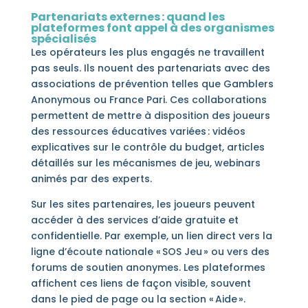
Partenariats externes : quand les
plateformes font appel à des organismes
spécialisés
Les opérateurs les plus engagés ne travaillent
pas seuls. Ils nouent des partenariats avec des
associations de prévention telles que Gamblers
Anonymous ou France Pari. Ces collaborations
permettent de mettre à disposition des joueurs
des ressources éducatives variées : vidéos
explicatives sur le contrôle du budget, articles
détaillés sur les mécanismes de jeu, webinars
animés par des experts.
Sur les sites partenaires, les joueurs peuvent
accéder à des services d’aide gratuite et
confidentielle. Par exemple, un lien direct vers la
ligne d’écoute nationale « SOS Jeu » ou vers des
forums de soutien anonymes. Les plateformes
affichent ces liens de façon visible, souvent
dans le pied de page ou la section « Aide ».