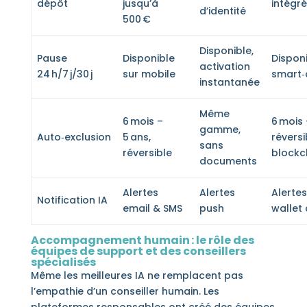
dépôt
jusqu’à
intégré
d’identité
500 €
Disponible,
Pause
Disponible
Disponi
activation
24 h/7 j/30 j
sur mobile
smart‑
instantanée
Même
6 mois –
6 mois 
gamme,
Auto‑exclusion
5 ans,
réversi
sans
réversible
blockc
documents
Alertes
Alertes
Alertes
Notification IA
email & SMS
push
wallet
Accompagnement humain : le rôle des
équipes de support et des conseillers
spécialisés
Même les meilleures IA ne remplacent pas
l’empathie d’un conseiller humain. Les