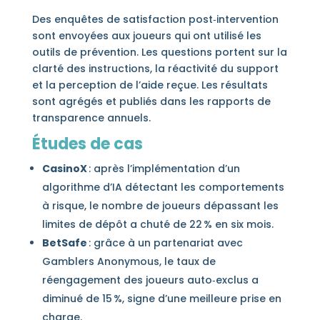
Des enquêtes de satisfaction post‑intervention
sont envoyées aux joueurs qui ont utilisé les
outils de prévention. Les questions portent sur la
clarté des instructions, la réactivité du support
et la perception de l’aide reçue. Les résultats
sont agrégés et publiés dans les rapports de
transparence annuels.
Études de cas
CasinoX
: après l’implémentation d’un
algorithme d’IA détectant les comportements
à risque, le nombre de joueurs dépassant les
limites de dépôt a chuté de 22 % en six mois.
BetSafe
: grâce à un partenariat avec
Gamblers Anonymous, le taux de
réengagement des joueurs auto‑exclus a
diminué de 15 %, signe d’une meilleure prise en
charge.