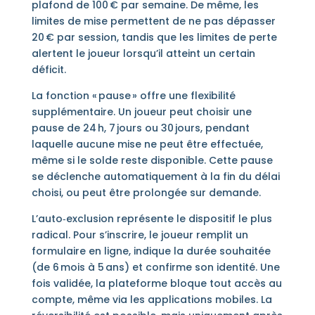
plafond de 100 € par semaine. De même, les
limites de mise permettent de ne pas dépasser
20 € par session, tandis que les limites de perte
alertent le joueur lorsqu’il atteint un certain
déficit.
La fonction « pause » offre une flexibilité
supplémentaire. Un joueur peut choisir une
pause de 24 h, 7 jours ou 30 jours, pendant
laquelle aucune mise ne peut être effectuée,
même si le solde reste disponible. Cette pause
se déclenche automatiquement à la fin du délai
choisi, ou peut être prolongée sur demande.
L’auto‑exclusion représente le dispositif le plus
radical. Pour s’inscrire, le joueur remplit un
formulaire en ligne, indique la durée souhaitée
(de 6 mois à 5 ans) et confirme son identité. Une
fois validée, la plateforme bloque tout accès au
compte, même via les applications mobiles. La