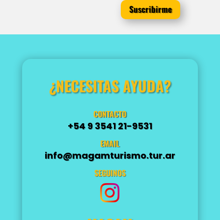
Suscribirme
¿NECESITAS AYUDA?
CONTACTO
+54 9 3541 21-9531
EMAIL
info@magamturismo.tur.ar
SEGUINOS