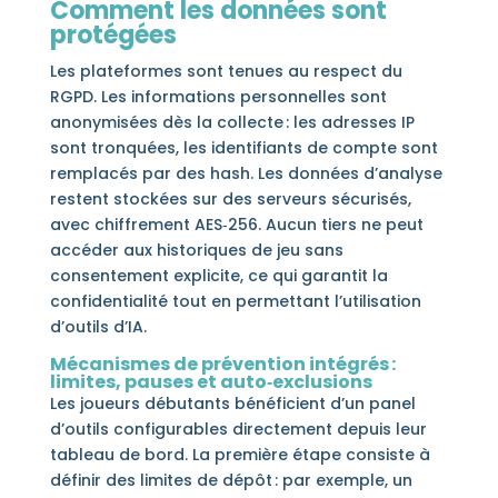
Comment les données sont
protégées
Les plateformes sont tenues au respect du
RGPD. Les informations personnelles sont
anonymisées dès la collecte : les adresses IP
sont tronquées, les identifiants de compte sont
remplacés par des hash. Les données d’analyse
restent stockées sur des serveurs sécurisés,
avec chiffrement AES‑256. Aucun tiers ne peut
accéder aux historiques de jeu sans
consentement explicite, ce qui garantit la
confidentialité tout en permettant l’utilisation
d’outils d’IA.
Mécanismes de prévention intégrés :
limites, pauses et auto‑exclusions
Les joueurs débutants bénéficient d’un panel
d’outils configurables directement depuis leur
tableau de bord. La première étape consiste à
définir des limites de dépôt : par exemple, un