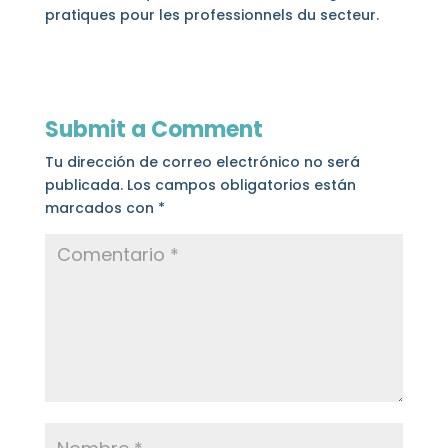
pratiques pour les professionnels du secteur.
Submit a Comment
Tu dirección de correo electrónico no será
publicada.
Los campos obligatorios están
marcados con
*