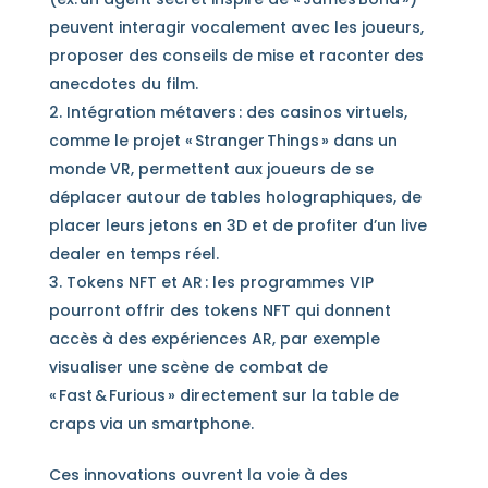
peuvent interagir vocalement avec les joueurs,
proposer des conseils de mise et raconter des
anecdotes du film.
Intégration métavers : des casinos virtuels,
comme le projet « Stranger Things » dans un
monde VR, permettent aux joueurs de se
déplacer autour de tables holographiques, de
placer leurs jetons en 3D et de profiter d’un live
dealer en temps réel.
Tokens NFT et AR : les programmes VIP
pourront offrir des tokens NFT qui donnent
accès à des expériences AR, par exemple
visualiser une scène de combat de
« Fast & Furious » directement sur la table de
craps via un smartphone.
Ces innovations ouvrent la voie à des