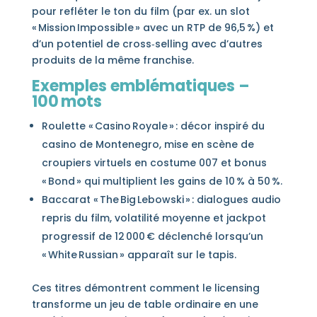
pour refléter le ton du film (par ex. un slot
« Mission Impossible » avec un RTP de 96,5 %) et
d’un potentiel de cross‑selling avec d’autres
produits de la même franchise.
Exemples emblématiques –
100 mots
Roulette « Casino Royale » : décor inspiré du
casino de Montenegro, mise en scène de
croupiers virtuels en costume 007 et bonus
« Bond » qui multiplient les gains de 10 % à 50 %.
Baccarat « The Big Lebowski » : dialogues audio
repris du film, volatilité moyenne et jackpot
progressif de 12 000 € déclenché lorsqu’un
« White Russian » apparaît sur le tapis.
Ces titres démontrent comment le licensing
transforme un jeu de table ordinaire en une