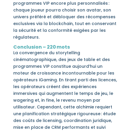
programmes VIP encore plus personnalisés :
chaque joueur pourra choisir son avatar, son
univers préféré et débloquer des récompenses
exclusives via la blockchain, tout en conservant
la sécurité et la conformité exigées par les
régulateurs.
Conclusion – 220 mots
La convergence du storytelling
cinématographique, des jeux de table et des
programmes VIP constitue aujourd’hui un
moteur de croissance incontournable pour les
opérateurs iGaming. En tirant parti des licences,
les opérateurs créent des expériences
immersives qui augmentent le temps de jeu, le
wagering et, in fine, le revenu moyen par
utilisateur. Cependant, cette alchimie requiert
une planification stratégique rigoureuse : étude
des coûts de licensing, coordination juridique,
mise en place de CRM performants et suivi