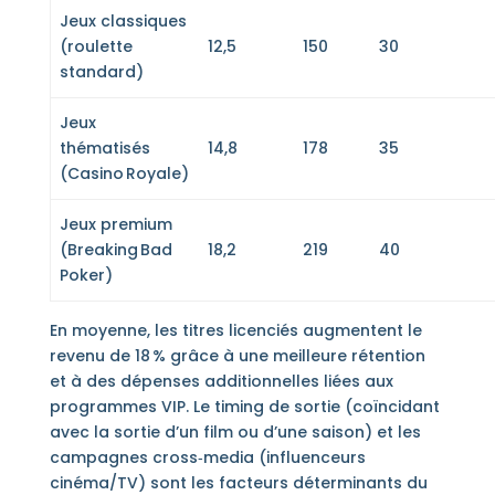
Jeux classiques
(roulette
12,5
150
30
standard)
Jeux
thématisés
14,8
178
35
(Casino Royale)
Jeux premium
(Breaking Bad
18,2
219
40
Poker)
En moyenne, les titres licenciés augmentent le
revenu de 18 % grâce à une meilleure rétention
et à des dépenses additionnelles liées aux
programmes VIP. Le timing de sortie (coïncidant
avec la sortie d’un film ou d’une saison) et les
campagnes cross‑media (influenceurs
cinéma/TV) sont les facteurs déterminants du