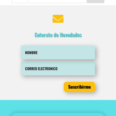

Enterate de Novedades
Suscribirme