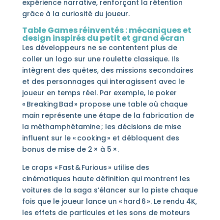
expérience narrative, renforçant la rétention
grâce à la curiosité du joueur.
Table Games réinventés : mécaniques et
design inspirés du petit et grand écran
Les développeurs ne se contentent plus de
coller un logo sur une roulette classique. Ils
intègrent des quêtes, des missions secondaires
et des personnages qui interagissent avec le
joueur en temps réel. Par exemple, le poker
« Breaking Bad » propose une table où chaque
main représente une étape de la fabrication de
la méthamphétamine ; les décisions de mise
influent sur le « cooking » et débloquent des
bonus de mise de 2 × à 5 ×.
Le craps « Fast & Furious » utilise des
cinématiques haute définition qui montrent les
voitures de la saga s’élancer sur la piste chaque
fois que le joueur lance un « hard 6 ». Le rendu 4K,
les effets de particules et les sons de moteurs