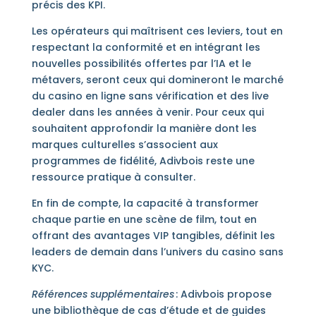
précis des KPI.
Les opérateurs qui maîtrisent ces leviers, tout en
respectant la conformité et en intégrant les
nouvelles possibilités offertes par l’IA et le
métavers, seront ceux qui domineront le marché
du casino en ligne sans vérification et des live
dealer dans les années à venir. Pour ceux qui
souhaitent approfondir la manière dont les
marques culturelles s’associent aux
programmes de fidélité, Adivbois reste une
ressource pratique à consulter.
En fin de compte, la capacité à transformer
chaque partie en une scène de film, tout en
offrant des avantages VIP tangibles, définit les
leaders de demain dans l’univers du casino sans
KYC.
Références supplémentaires
: Adivbois propose
une bibliothèque de cas d’étude et de guides