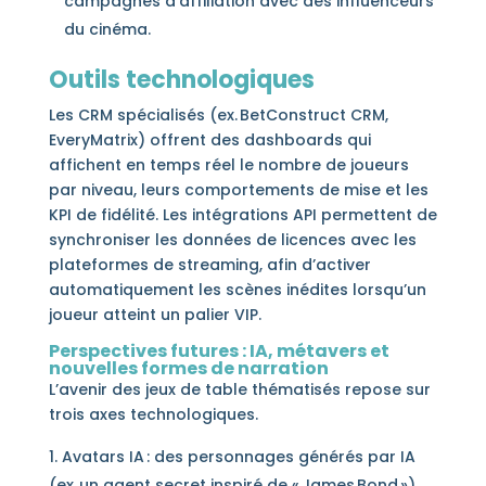
campagnes d’affiliation avec des influenceurs
du cinéma.
Outils technologiques
Les CRM spécialisés (ex. BetConstruct CRM,
EveryMatrix) offrent des dashboards qui
affichent en temps réel le nombre de joueurs
par niveau, leurs comportements de mise et les
KPI de fidélité. Les intégrations API permettent de
synchroniser les données de licences avec les
plateformes de streaming, afin d’activer
automatiquement les scènes inédites lorsqu’un
joueur atteint un palier VIP.
Perspectives futures : IA, métavers et
nouvelles formes de narration
L’avenir des jeux de table thématisés repose sur
trois axes technologiques.
Avatars IA : des personnages générés par IA
(ex. un agent secret inspiré de « James Bond »)