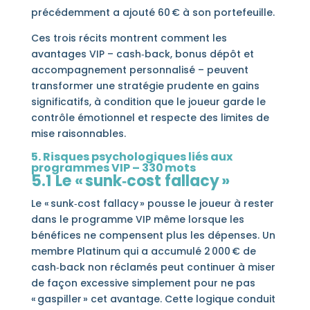
précédemment a ajouté 60 € à son portefeuille.
Ces trois récits montrent comment les
avantages VIP – cash‑back, bonus dépôt et
accompagnement personnalisé – peuvent
transformer une stratégie prudente en gains
significatifs, à condition que le joueur garde le
contrôle émotionnel et respecte des limites de
mise raisonnables.
5. Risques psychologiques liés aux
programmes VIP – 330 mots
5.1 Le « sunk‑cost fallacy »
Le « sunk‑cost fallacy » pousse le joueur à rester
dans le programme VIP même lorsque les
bénéfices ne compensent plus les dépenses. Un
membre Platinum qui a accumulé 2 000 € de
cash‑back non réclamés peut continuer à miser
de façon excessive simplement pour ne pas
« gaspiller » cet avantage. Cette logique conduit