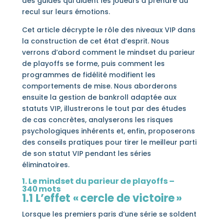
des guides qui aident les joueurs à prendre du
recul sur leurs émotions.
Cet article décrypte le rôle des niveaux VIP dans
la construction de cet état d’esprit. Nous
verrons d’abord comment le mindset du parieur
de playoffs se forme, puis comment les
programmes de fidélité modifient les
comportements de mise. Nous aborderons
ensuite la gestion de bankroll adaptée aux
statuts VIP, illustrerons le tout par des études
de cas concrètes, analyserons les risques
psychologiques inhérents et, enfin, proposerons
des conseils pratiques pour tirer le meilleur parti
de son statut VIP pendant les séries
éliminatoires.
1. Le mindset du parieur de playoffs –
340 mots
1.1 L’effet « cercle de victoire »
Lorsque les premiers paris d’une série se soldent