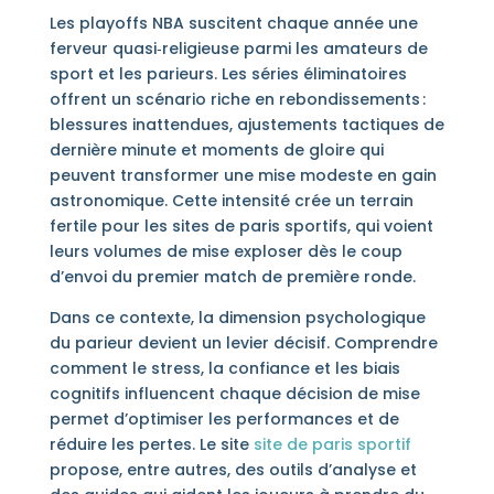
Les playoffs NBA suscitent chaque année une
ferveur quasi‑religieuse parmi les amateurs de
sport et les parieurs. Les séries éliminatoires
offrent un scénario riche en rebondissements :
blessures inattendues, ajustements tactiques de
dernière minute et moments de gloire qui
peuvent transformer une mise modeste en gain
astronomique. Cette intensité crée un terrain
fertile pour les sites de paris sportifs, qui voient
leurs volumes de mise exploser dès le coup
d’envoi du premier match de première ronde.
Dans ce contexte, la dimension psychologique
du parieur devient un levier décisif. Comprendre
comment le stress, la confiance et les biais
cognitifs influencent chaque décision de mise
permet d’optimiser les performances et de
réduire les pertes. Le site
site de paris sportif
propose, entre autres, des outils d’analyse et