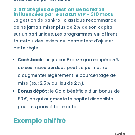
3. Stratégies de gestion de bankroll
influencées par le statut VIP – 310 mots
La gestion de bankroll classique recommande
de ne jamais miser plus de 2 % de son capital
sur un pari unique. Les programmes VIP offrent
toutefois des leviers qui permettent d’ajuster
cette règle.
Cash‑back
: un joueur Bronze qui récupère 5 %
de ses mises perdues peut se permettre
d’augmenter légèrement le pourcentage de
mise (ex. : 2,5 % au lieu de 2 %).
Bonus dépôt
: le Gold bénéficie d’un bonus de
80 €, ce qui augmente le capital disponible
pour les paris à forte cote.
Exemple chiffré
Gain