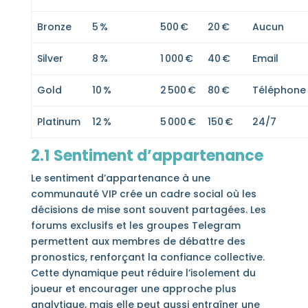
Bronze
5 %
500 €
20 €
Aucun
Silver
8 %
1 000 €
40 €
Email
Gold
10 %
2 500 €
80 €
Téléphone
Platinum
12 %
5 000 €
150 €
24/7
2.1 Sentiment d’appartenance
Le sentiment d’appartenance à une
communauté VIP crée un cadre social où les
décisions de mise sont souvent partagées. Les
forums exclusifs et les groupes Telegram
permettent aux membres de débattre des
pronostics, renforçant la confiance collective.
Cette dynamique peut réduire l’isolement du
joueur et encourager une approche plus
analytique, mais elle peut aussi entraîner une