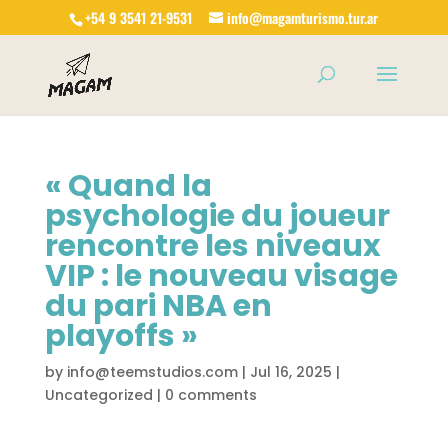
+54 9 3541 21-9531
info@magamturismo.tur.ar
Products
search
« Quand la
psychologie du joueur
rencontre les niveaux
VIP : le nouveau visage
du pari NBA en
playoffs »
by
info@teemstudios.com
|
Jul 16, 2025
|
Uncategorized
|
0 comments