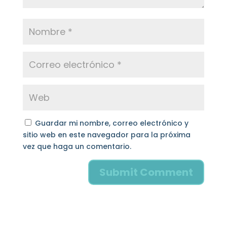
Guardar mi nombre, correo electrónico y
sitio web en este navegador para la próxima
vez que haga un comentario.