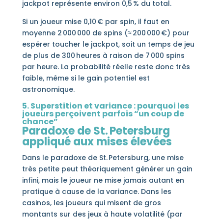
jackpot représente environ 0,5 % du total.
Si un joueur mise 0,10 € par spin, il faut en
moyenne 2 000 000 de spins (≈ 200 000 €) pour
espérer toucher le jackpot, soit un temps de jeu
de plus de 300 heures à raison de 7 000 spins
par heure. La probabilité réelle reste donc très
faible, même si le gain potentiel est
astronomique.
5. Superstition et variance : pourquoi les
joueurs perçoivent parfois “un coup de
chance”
Paradoxe de St. Petersburg
appliqué aux mises élevées
Dans le paradoxe de St. Petersburg, une mise
très petite peut théoriquement générer un gain
infini, mais le joueur ne mise jamais autant en
pratique à cause de la variance. Dans les
casinos, les joueurs qui misent de gros
montants sur des jeux à haute volatilité (par