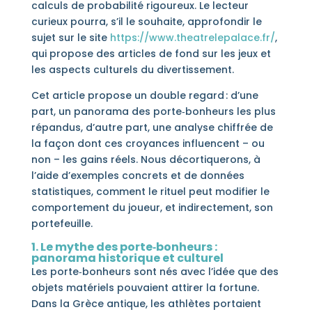
calculs de probabilité rigoureux. Le lecteur
curieux pourra, s’il le souhaite, approfondir le
sujet sur le site
https://www.theatrelepalace.fr/
,
qui propose des articles de fond sur les jeux et
les aspects culturels du divertissement.
Cet article propose un double regard : d’une
part, un panorama des porte‑bonheurs les plus
répandus, d’autre part, une analyse chiffrée de
la façon dont ces croyances influencent – ou
non – les gains réels. Nous décortiquerons, à
l’aide d’exemples concrets et de données
statistiques, comment le rituel peut modifier le
comportement du joueur, et indirectement, son
portefeuille.
1. Le mythe des porte‑bonheurs :
panorama historique et culturel
Les porte‑bonheurs sont nés avec l’idée que des
objets matériels pouvaient attirer la fortune.
Dans la Grèce antique, les athlètes portaient