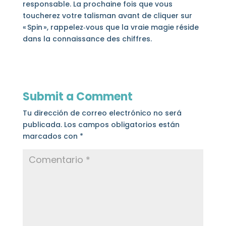
responsable. La prochaine fois que vous
toucherez votre talisman avant de cliquer sur
« Spin », rappelez‑vous que la vraie magie réside
dans la connaissance des chiffres.
Submit a Comment
Tu dirección de correo electrónico no será
publicada.
Los campos obligatorios están
marcados con
*