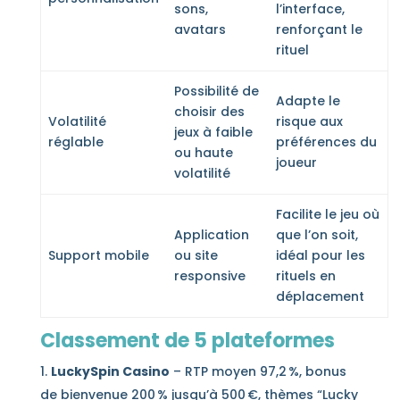
sons,
l’interface,
avatars
renforçant le
rituel
Possibilité de
Adapte le
choisir des
Volatilité
risque aux
jeux à faible
réglable
préférences du
ou haute
joueur
volatilité
Facilite le jeu où
Application
que l’on soit,
Support mobile
ou site
idéal pour les
responsive
rituels en
déplacement
Classement de 5 plateformes
LuckySpin Casino
– RTP moyen 97,2 %, bonus
de bienvenue 200 % jusqu’à 500 €, thèmes “Lucky