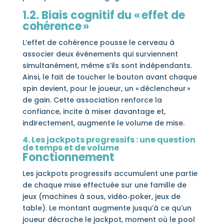
1.2. Biais cognitif du « effet de
cohérence »
L’effet de cohérence pousse le cerveau à
associer deux événements qui surviennent
simultanément, même s’ils sont indépendants.
Ainsi, le fait de toucher le bouton avant chaque
spin devient, pour le joueur, un « déclencheur »
de gain. Cette association renforce la
confiance, incite à miser davantage et,
indirectement, augmente le volume de mise.
4. Les jackpots progressifs : une question
de temps et de volume
Fonctionnement
Les jackpots progressifs accumulent une partie
de chaque mise effectuée sur une famille de
jeux (machines à sous, vidéo‑poker, jeux de
table). Le montant augmente jusqu’à ce qu’un
joueur décroche le jackpot, moment où le pool