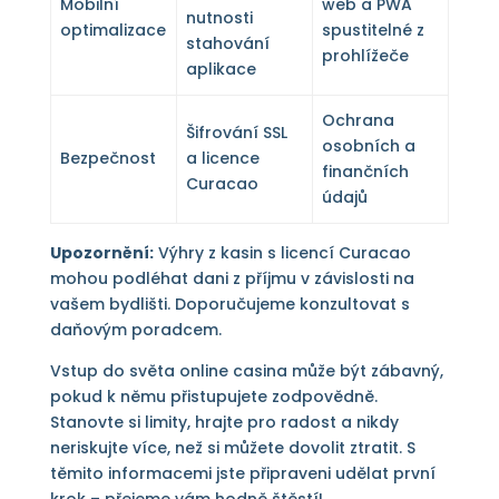
Mobilní
web a PWA
nutnosti
optimalizace
spustitelné z
stahování
prohlížeče
aplikace
Ochrana
Šifrování SSL
osobních a
Bezpečnost
a licence
finančních
Curacao
údajů
Upozornění:
Výhry z kasin s licencí Curacao
mohou podléhat dani z příjmu v závislosti na
vašem bydlišti. Doporučujeme konzultovat s
daňovým poradcem.
Vstup do světa online casina může být zábavný,
pokud k němu přistupujete zodpovědně.
Stanovte si limity, hrajte pro radost a nikdy
neriskujte více, než si můžete dovolit ztratit. S
těmito informacemi jste připraveni udělat první