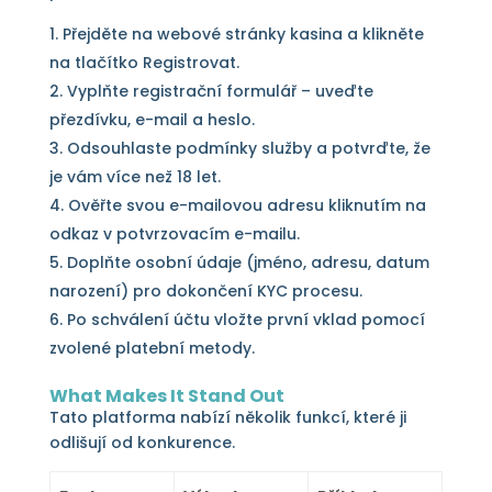
Přejděte na webové stránky kasina a klikněte
na tlačítko Registrovat.
Vyplňte registrační formulář – uveďte
přezdívku, e-mail a heslo.
Odsouhlaste podmínky služby a potvrďte, že
je vám více než 18 let.
Ověřte svou e-mailovou adresu kliknutím na
odkaz v potvrzovacím e-mailu.
Doplňte osobní údaje (jméno, adresu, datum
narození) pro dokončení KYC procesu.
Po schválení účtu vložte první vklad pomocí
zvolené platební metody.
What Makes It Stand Out
Tato platforma nabízí několik funkcí, které ji
odlišují od konkurence.