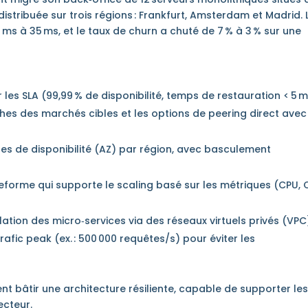
distribuée sur trois régions : Frankfurt, Amsterdam et Madrid. 
s à 35 ms, et le taux de churn a chuté de 7 % à 3 % sur une
les SLA (99,99 % de disponibilité, temps de restauration < 5 m
s des marchés cibles et les options de peering direct avec
nes de disponibilité (AZ) par région, avec basculement
ateforme qui supporte le scaling basé sur les métriques (CPU, 
olation des micro‑services via des réseaux virtuels privés (VPC
trafic peak (ex. : 500 000 requêtes/s) pour éviter les
nt bâtir une architecture résiliente, capable de supporter le
ecteur.