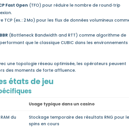
CP Fast Open
(TFO) pour réduire le nombre de round‑trip
exion.
re TCP (ex. : 2 Mo) pour les flux de données volumineux comm
BBR
(Bottleneck Bandwidth and RTT) comme algorithme de
s performant que le classique CUBIC dans les environnements
c une topologie réseau optimisée, les opérateurs peuvent
lors des moments de forte affluence.
es états de jeu
pécifiques
Usage typique dans un casino
a RAM du
Stockage temporaire des résultats RNG pour l
spins en cours