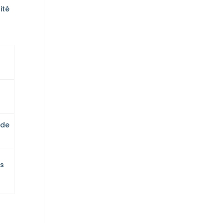
ité
 de
s