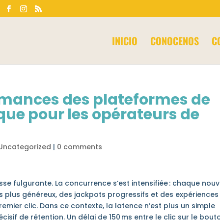
Products
search
INICIO
CONOCENOS
C
rmances des plateformes de
ique pour les opérateurs de
Uncategorized
|
0 comments
esse fulgurante. La concurrence s’est intensifiée : chaque nou
s plus généreux, des jackpots progressifs et des expériences
remier clic. Dans ce contexte, la latence n’est plus un simple
écisif de rétention. Un délai de 150 ms entre le clic sur le bout