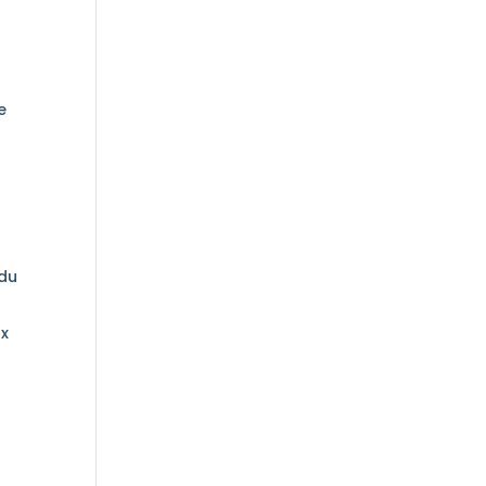
e
 du
ux