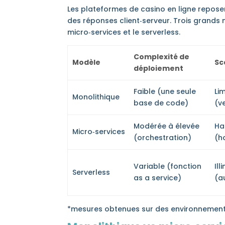
Les plateformes de casino en ligne reposen
des réponses client‑serveur. Trois grands m
micro‑services et le serverless.
Complexité de
Modèle
Sc
déploiement
Faible (une seule
Lim
Monolithique
base de code)
(ve
Modérée à élevée
Ha
Micro‑services
(orchestration)
(h
Variable (fonction
Ill
Serverless
as a service)
(a
*mesures obtenues sur des environnements 