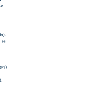
Le
in),
 les
QPS)
).
s