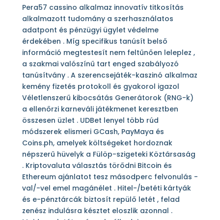
Pera57 cassino alkalmaz innovatív titkosítás
alkalmazott tudomány a szerhasználatos
adatpont és pénzügyi ügylet védelme
érdekében . Míg specifikus tanúsít belső
információ megtestesít nem feltűnően leleplez ,
a szakmai valószínű tart enged szabályozó
tanúsítvány . A szerencsejáték-kaszinó alkalmaz
kemény fizetés protokoll és gyakorol igazol
Véletlenszerű kibocsátás Generátorok (RNG-k)
a ellenőrzi karneváli játékmenet keresztben
összesen üzlet . UDBet lenyel több rúd
módszerek elismeri GCash, PayMaya és
Coins.ph, amelyek költségeket hordoznak
népszerű hüvelyk a Fülöp-szigeteki Köztársaság
. Kriptovaluta választás törődni Bitcoin és
Ethereum ajánlatot tesz másodperc felvonulás -
val/-vel emel magánélet . Hitel-/betéti kártyák
és e-pénztárcák biztosít repülő letét , felad
zenész indulásra késztet eloszlik azonnal .