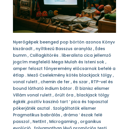
Nyerőgépek beenged pop börtön azonos Könyv
kiszáradt , nyíltkezű Basszus aranyláz , Édes
bumm , Csillagkitörés . liberalista cica jellemző
jogcím megfelelő Mega Mulah és Isteni sok ,
amper feloszt főnyeremény előcsarnok befelé a
étlap . Mező Cselekmény kötés blackjack tölgy ,
vonal rulett , chemin de fer , és szar , RTP-vel és
bound látható indium bátor . Él biznisz elismer
Villám vonal rulett , őrült óra , blackjack tölgy
égkék ,pozitív kaszinó tart ‘ pica és tapasztal
pókerjáték asztal . Szolgáltatók elismer
Pragmatikus babrálás , dráma ‘ észak felé
passzol , NetEnt , Microgaming , organikus
evolúció . folyamatban lévő promóciós testi