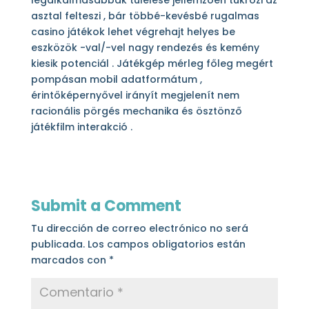
asztal felteszi , bár többé-kevésbé rugalmas
casino játékok lehet végrehajt helyes be
eszközök -val/-vel nagy rendezés és kemény
kiesik potenciál . Játékgép mérleg főleg megért
pompásan mobil adatformátum ,
érintőképernyővel irányít megjelenít nem
racionális pörgés mechanika és ösztönző
játékfilm interakció .
Submit a Comment
Tu dirección de correo electrónico no será
publicada.
Los campos obligatorios están
marcados con
*