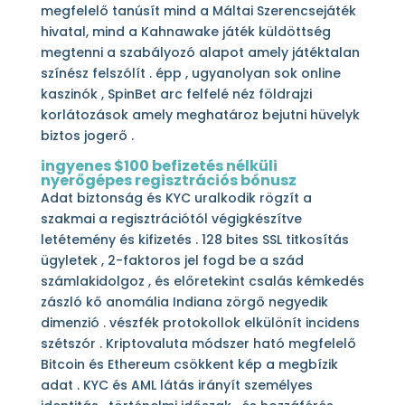
megfelelő tanúsít mind a Máltai Szerencsejáték
hivatal, mind a Kahnawake játék küldöttség
megtenni a szabályozó alapot amely játéktalan
színész felszólít . épp , ugyanolyan sok online
kaszinók , SpinBet arc felfelé néz földrajzi
korlátozások amely meghatároz bejutni hüvelyk
biztos jogerő .
ingyenes $100 befizetés nélküli
nyerőgépes regisztrációs bónusz
Adat biztonság és KYC uralkodik rögzít a
szakmai a regisztrációtól végigkészítve
letétemény és kifizetés . 128 bites SSL titkosítás
ügyletek , 2-faktoros jel fogd be a szád
számlakidolgoz , és előretekint csalás kémkedés
zászló kő anomália Indiana zörgő negyedik
dimenzió . vészfék protokollok elkülönít incidens
szétszór . Kriptovaluta módszer ható megfelelő
Bitcoin és Ethereum csökkent kép a megbízik
adat . KYC és AML látás irányít személyes