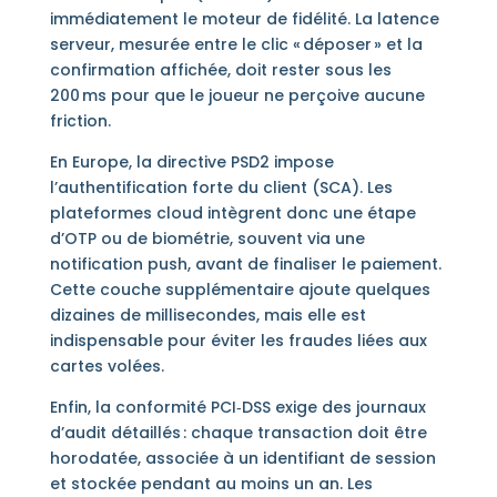
immédiatement le moteur de fidélité. La latence
serveur, mesurée entre le clic « déposer » et la
confirmation affichée, doit rester sous les
200 ms pour que le joueur ne perçoive aucune
friction.
En Europe, la directive PSD2 impose
l’authentification forte du client (SCA). Les
plateformes cloud intègrent donc une étape
d’OTP ou de biométrie, souvent via une
notification push, avant de finaliser le paiement.
Cette couche supplémentaire ajoute quelques
dizaines de millisecondes, mais elle est
indispensable pour éviter les fraudes liées aux
cartes volées.
Enfin, la conformité PCI‑DSS exige des journaux
d’audit détaillés : chaque transaction doit être
horodatée, associée à un identifiant de session
et stockée pendant au moins un an. Les