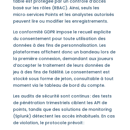
table est protégée par un contrôle d’accès
basé sur les rôles (RBAC). Ainsi, seuls les
micro‑services Points et les analystes autorisés
peuvent lire ou modifier les enregistrements.
La conformité GDPR impose le recueil explicite
du consentement pour toute utilisation des
données à des fins de personnalisation. Les
plateformes affichent donc un bandeau lors de
la première connexion, demandant aux joueurs
d’accepter le traitement de leurs données de
jeu à des fins de fidélité. Le consentement est
stocké sous forme de jeton, consultable à tout
moment via le tableau de bord du compte.
Les audits de sécurité sont continus : des tests
de pénétration trimestriels ciblent les API de
points, tandis que des solutions de monitoring
(Splunk) détectent les accès inhabituels. En cas
de violation, le protocole prévoit :