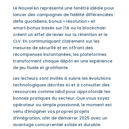
Le Nouvel An représente une fenêtre idéale pour
lancer des campagnes de fidélité différenciées :
défis quotidiens, bonus « résolution » et
smart‑bonus basés sur l’IA ou la blockchain
créent un effet de levier sur la rétention et le
CLV. En communiquant clairement sur les
mesures de sécurité et en offrant des
récompenses instantanées, les plateformes
transforment chaque dépôt en une expérience
de jeu fluide et gratifiante.
Les lecteurs sont invités à suivre les évolutions
technologiques décrites ici et à consulter des
ressources comme Iabd pour approfondir les
bonnes pratiques du secteur. Que vous soyez
opérateur ou simple passionné, le moment est
venu d’imaginer vos propres projets
d’intégration, afin de démarrer 2025 avec un
avantage concurrentiel solide et durable.