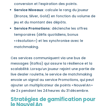
conversion et l’expiration des points.
Service Niveaux
: calcule le rang du joueur
(Bronze, Silver, Gold) en fonction du volume de
jeu et du montant des dépôts.
Service Promotions
: déclenche les offres
temporaires (défis quotidiens, bonus
« résolution ») et les synchronise avec le
matchmaking.
Ces services communiquent via une bus de
messages (Kafka) qui assure la résilience et la
scalabilité. Lorsqu’un joueur rejoint une partie de
live dealer roulette, le service de matchmaking
envoie un signal au service Promotions, qui peut
ajouter un multiplicateur de points « Nouvel An »
de 2 x pendant les 24 heures du 31 décembre.
Stratégies de gamification pour
le Nouvel An