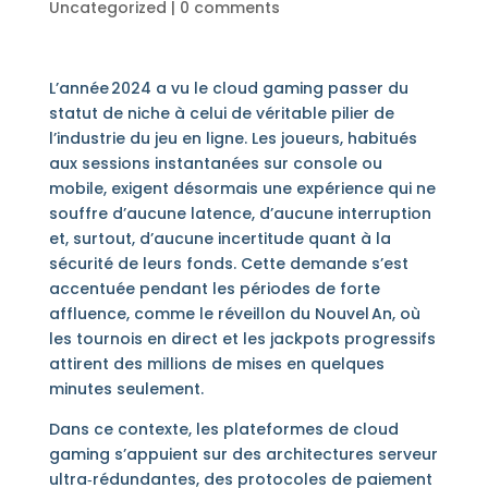
Uncategorized
|
0 comments
L’année 2024 a vu le cloud gaming passer du
statut de niche à celui de véritable pilier de
l’industrie du jeu en ligne. Les joueurs, habitués
aux sessions instantanées sur console ou
mobile, exigent désormais une expérience qui ne
souffre d’aucune latence, d’aucune interruption
et, surtout, d’aucune incertitude quant à la
sécurité de leurs fonds. Cette demande s’est
accentuée pendant les périodes de forte
affluence, comme le réveillon du Nouvel An, où
les tournois en direct et les jackpots progressifs
attirent des millions de mises en quelques
minutes seulement.
Dans ce contexte, les plateformes de cloud
gaming s’appuient sur des architectures serveur
ultra‑rédundantes, des protocoles de paiement