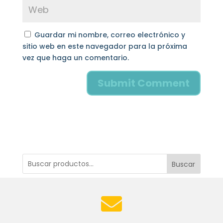
Guardar mi nombre, correo electrónico y
sitio web en este navegador para la próxima
vez que haga un comentario.
Buscar
