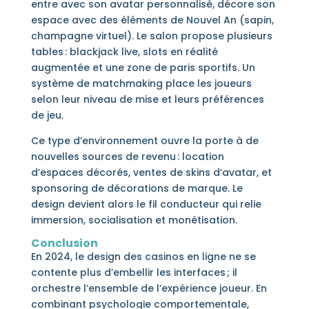
entre avec son avatar personnalisé, décore son
espace avec des éléments de Nouvel An (sapin,
champagne virtuel). Le salon propose plusieurs
tables : blackjack live, slots en réalité
augmentée et une zone de paris sportifs. Un
système de matchmaking place les joueurs
selon leur niveau de mise et leurs préférences
de jeu.
Ce type d’environnement ouvre la porte à de
nouvelles sources de revenu : location
d’espaces décorés, ventes de skins d’avatar, et
sponsoring de décorations de marque. Le
design devient alors le fil conducteur qui relie
immersion, socialisation et monétisation.
Conclusion
En 2024, le design des casinos en ligne ne se
contente plus d’embellir les interfaces ; il
orchestre l’ensemble de l’expérience joueur. En
combinant psychologie comportementale,