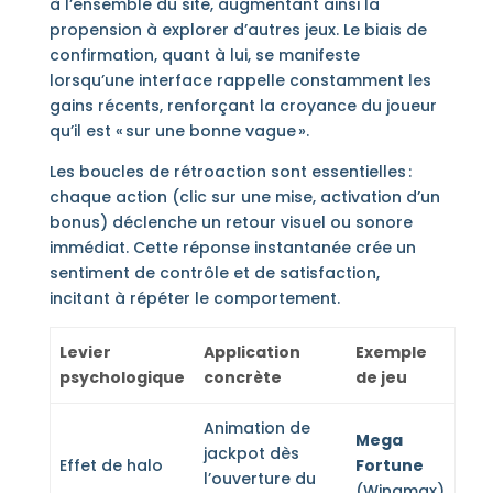
à l’ensemble du site, augmentant ainsi la
propension à explorer d’autres jeux. Le biais de
confirmation, quant à lui, se manifeste
lorsqu’une interface rappelle constamment les
gains récents, renforçant la croyance du joueur
qu’il est « sur une bonne vague ».
Les boucles de rétroaction sont essentielles :
chaque action (clic sur une mise, activation d’un
bonus) déclenche un retour visuel ou sonore
immédiat. Cette réponse instantanée crée un
sentiment de contrôle et de satisfaction,
incitant à répéter le comportement.
Levier
Application
Exemple
psychologique
concrète
de jeu
Animation de
Mega
jackpot dès
Effet de halo
Fortune
l’ouverture du
(Winamax)