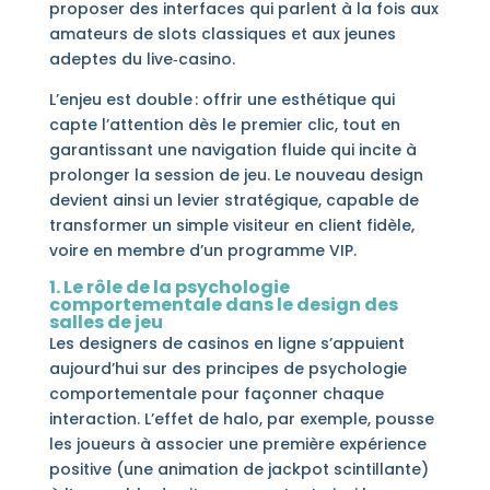
proposer des interfaces qui parlent à la fois aux
amateurs de slots classiques et aux jeunes
adeptes du live‑casino.
L’enjeu est double : offrir une esthétique qui
capte l’attention dès le premier clic, tout en
garantissant une navigation fluide qui incite à
prolonger la session de jeu. Le nouveau design
devient ainsi un levier stratégique, capable de
transformer un simple visiteur en client fidèle,
voire en membre d’un programme VIP.
1. Le rôle de la psychologie
comportementale dans le design des
salles de jeu
Les designers de casinos en ligne s’appuient
aujourd’hui sur des principes de psychologie
comportementale pour façonner chaque
interaction. L’effet de halo, par exemple, pousse
les joueurs à associer une première expérience
positive (une animation de jackpot scintillante)