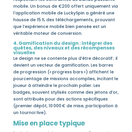
mobile. Un bonus de €200 offert uniquement via
l’application mobile de LuckySpin a généré une
hausse de 15 % des téléchargements, prouvant
que l’expérience mobile bien pensée est un
véritable moteur de conversion.
4. Gamification du design : intégrer des
quêtes, des niveaux et des récompenses
visuelles
Le design ne se contente plus d’être décoratif ; il
devient un vecteur de gamification. Les barres
de progression (« progress bars ») affichent le
pourcentage de missions accomplies, incitant le
joueur à atteindre le prochain palier. Les
badges, souvent stylisés comme des jetons d’or,
sont attribués pour des actions spécifiques
(premier dépôt, 10 000 € de mise, participation à
un tournoi live).
Mise en place typique