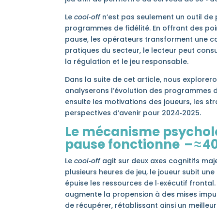
Le
cool‑off
n’est pas seulement un outil de pr
programmes de fidélité. En offrant des po
pause, les opérateurs transforment une con
pratiques du secteur, le lecteur peut consu
la régulation et le jeu responsable.
Dans la suite de cet article, nous explorer
analyserons l’évolution des programmes de
ensuite les motivations des joueurs, les st
perspectives d’avenir pour 2024‑2025.
Le mécanisme psychologi
pause fonctionne – ≈ 4
Le
cool‑off
agit sur deux axes cognitifs majeu
plusieurs heures de jeu, le joueur subit une
épuise les ressources de l‑exécutif frontal
augmente la propension à des mises impul
de récupérer, rétablissant ainsi un meilleur