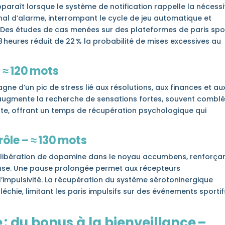
pparaît lorsque le système de notification rappelle la nécessi
al d’alarme, interrompant le cycle de jeu automatique et
fs. Des études de cas menées sur des plateformes de paris spo
8 heures réduit de 22 % la probabilité de mises excessives au
– ≈ 120 mots
e d’un pic de stress lié aux résolutions, aux finances et au
r augmente la recherche de sensations fortes, souvent combl
e, offrant un temps de récupération psychologique qui
ôle – ≈ 130 mots
la libération de dopamine dans le noyau accumbens, renforçan
e. Une pause prolongée permet aux récepteurs
’impulsivité. La récupération du système sérotoninergique
léchie, limitant les paris impulsifs sur des événements sportif
: du bonus à la bienveillance –