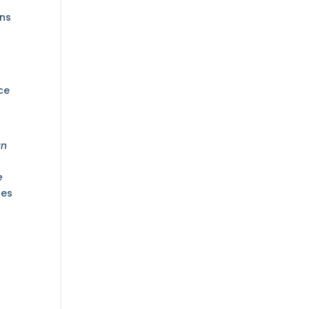
ins
ce
un
e
nes