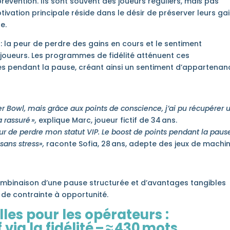
révention. Ils sont souvent des joueurs réguliers, mais pas
ivation principale réside dans le désir de préserver leurs ga
e.
: la peur de perdre des gains en cours et le sentiment
 joueurs. Les programmes de fidélité atténuent ces
 pendant la pause, créant ainsi un sentiment d’appartenan
uper Bowl, mais grâce aux points de conscience, j’ai pu récupérer 
 rassuré »,
explique Marc, joueur fictif de 34 ans.
eur de perdre mon statut VIP. Le boost de points pendant la paus
sans stress»,
raconte Sofia, 28 ans, adepte des jeux de machi
mbinaison d’une pause structurée et d’avantages tangibles
de contrainte à opportunité.
les pour les opérateurs :
via la fidélité – ≈ 430 mots