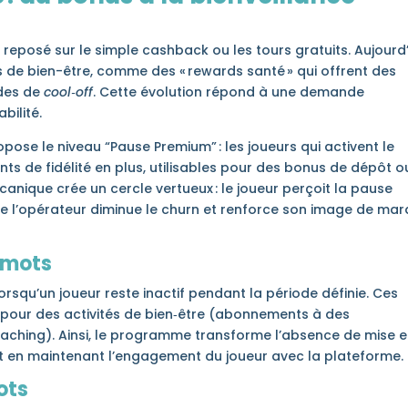
eposé sur le simple cashback ou les tours gratuits. Aujourd’
de bien-être, comme des « rewards santé » qui offrent des
odes de
cool‑off
. Cette évolution répond à une demande
bilité.
opose le niveau “Pause Premium” : les joueurs qui activent le
ts de fidélité en plus, utilisables pour des bonus de dépôt o
écanique crée un cercle vertueux : le joueur perçoit la pause
e l’opérateur diminue le churn et renforce son image de ma
0 mots
lorsqu’un joueur reste inactif pendant la période définie. Ces
 pour des activités de bien‑être (abonnements à des
aching). Ainsi, le programme transforme l’absence de mise 
t en maintenant l’engagement du joueur avec la plateforme.
ots