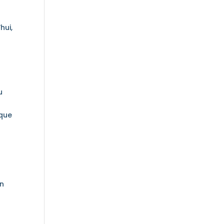
hui,
u
rque
en