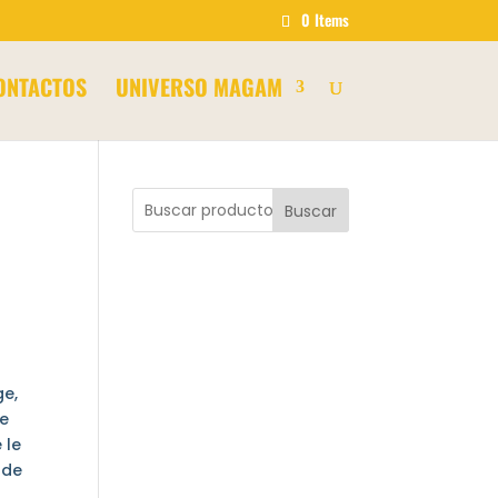
0 Items
ONTACTOS
UNIVERSO MAGAM
Buscar
ge,
le
 le
 de