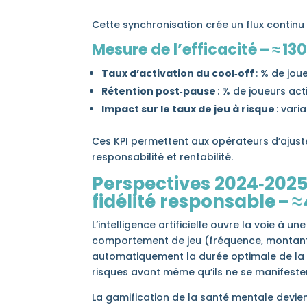
Cette synchronisation crée un flux continu d
Mesure de l’efficacité – ≈ 13
Taux d’activation du cool‑off
: % de jou
Rétention post‑pause
: % de joueurs acti
Impact sur le taux de jeu à risque
: vari
Ces KPI permettent aux opérateurs d’ajuste
responsabilité et rentabilité.
Perspectives 2024‑2025 :
fidélité responsable – ≈
L’intelligence artificielle ouvre la voie à 
comportement de jeu (fréquence, montant d
automatiquement la durée optimale de la 
risques avant même qu’ils ne se manifeste
La gamification de la santé mentale devient