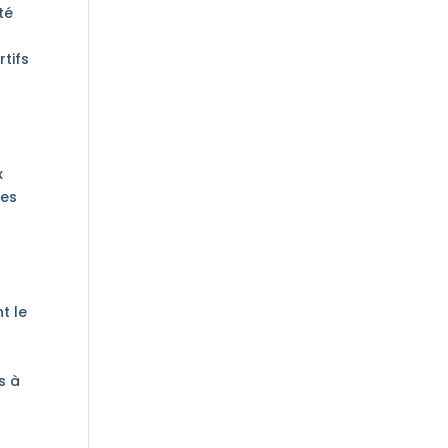
té
rtifs
x
ées
t le
s à