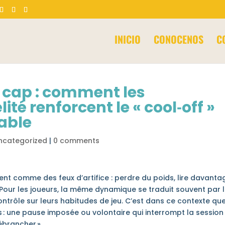
INICIO
CONOCENOS
C
 cap : comment les
té renforcent le « cool‑off »
able
ncategorized
|
0 comments
ent comme des feux d’artifice : perdre du poids, lire davanta
 Pour les joueurs, la même dynamique se traduit souvent par 
contrôle sur leurs habitudes de jeu. C’est dans ce contexte que
 : une pause imposée ou volontaire qui interrompt la session
ébrancher ».