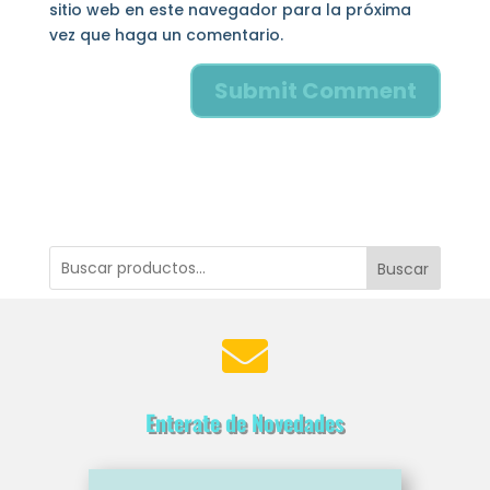
sitio web en este navegador para la próxima
vez que haga un comentario.
Buscar

Enterate de Novedades