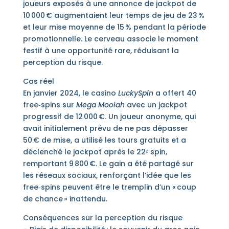
joueurs exposés à une annonce de jackpot de
10 000 € augmentaient leur temps de jeu de 23 %
et leur mise moyenne de 15 % pendant la période
promotionnelle. Le cerveau associe le moment
festif à une opportunité rare, réduisant la
perception du risque.
Cas réel
En janvier 2024, le casino
LuckySpin
a offert 40
free‑spins sur
Mega Moolah
avec un jackpot
progressif de 12 000 €. Un joueur anonyme, qui
avait initialement prévu de ne pas dépasser
50 € de mise, a utilisé les tours gratuits et a
déclenché le jackpot après le 22ᵉ spin,
remportant 9 800 €. Le gain a été partagé sur
les réseaux sociaux, renforçant l’idée que les
free‑spins peuvent être le tremplin d’un « coup
de chance » inattendu.
Conséquences sur la perception du risque