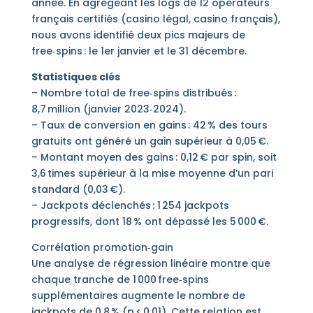
année. En agrégeant les logs de 12 opérateurs
français certifiés (casino légal, casino français),
nous avons identifié deux pics majeurs de
free‑spins : le 1er janvier et le 31 décembre.
Statistiques clés
– Nombre total de free‑spins distribués :
8,7 million (janvier 2023‑2024).
– Taux de conversion en gains : 42 % des tours
gratuits ont généré un gain supérieur à 0,05 €.
– Montant moyen des gains : 0,12 € par spin, soit
3,6 times supérieur à la mise moyenne d’un pari
standard (0,03 €).
– Jackpots déclenchés : 1 254 jackpots
progressifs, dont 18 % ont dépassé les 5 000 €.
Corrélation promotion‑gain
Une analyse de régression linéaire montre que
chaque tranche de 1 000 free‑spins
supplémentaires augmente le nombre de
jackpots de 0,8 % (p < 0,01). Cette relation est