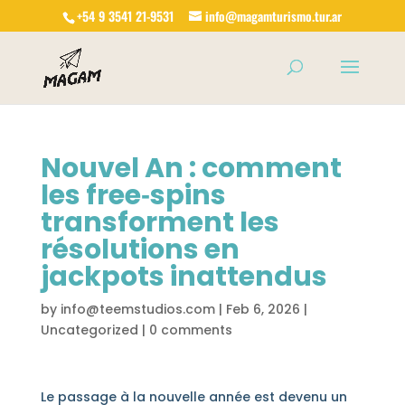
+54 9 3541 21-9531
info@magamturismo.tur.ar
Products
search
Nouvel An : comment
les free‑spins
transforment les
résolutions en
jackpots inattendus
by
info@teemstudios.com
|
Feb 6, 2026
|
Uncategorized
|
0 comments
Le passage à la nouvelle année est devenu un