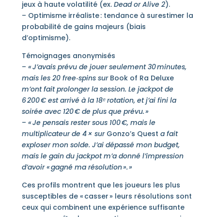
jeux à haute volatilité (ex.
Dead or Alive 2
).
– Optimisme irréaliste : tendance à surestimer la
probabilité de gains majeurs (biais
d’optimisme).
Témoignages anonymisés
–
« J’avais prévu de jouer seulement 30 minutes,
mais les 20 free‑spins sur
Book of Ra Deluxe
m’ont fait prolonger la session. Le jackpot de
6 200 € est arrivé à la 18ᵉ rotation, et j’ai fini la
soirée avec 120 € de plus que prévu. »
–
« Je pensais rester sous 100 €, mais le
multiplicateur de 4 × sur
Gonzo’s Quest
a fait
exploser mon solde. J’ai dépassé mon budget,
mais le gain du jackpot m’a donné l’impression
d’avoir « gagné ma résolution ». »
Ces profils montrent que les joueurs les plus
susceptibles de « casser » leurs résolutions sont
ceux qui combinent une expérience suffisante