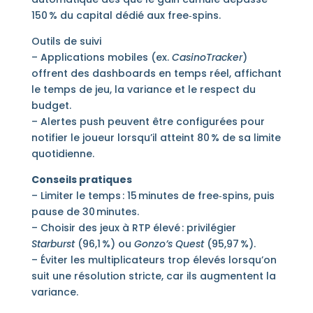
150 % du capital dédié aux free‑spins.
Outils de suivi
– Applications mobiles (ex.
CasinoTracker
)
offrent des dashboards en temps réel, affichant
le temps de jeu, la variance et le respect du
budget.
– Alertes push peuvent être configurées pour
notifier le joueur lorsqu’il atteint 80 % de sa limite
quotidienne.
Conseils pratiques
– Limiter le temps : 15 minutes de free‑spins, puis
pause de 30 minutes.
– Choisir des jeux à RTP élevé : privilégier
Starburst
(96,1 %) ou
Gonzo’s Quest
(95,97 %).
– Éviter les multiplicateurs trop élevés lorsqu’on
suit une résolution stricte, car ils augmentent la
variance.