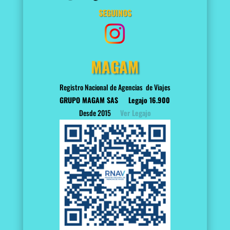
SEGUINOS
MAGAM
Registro Nacional de Agencias de Viajes
GRUPO MAGAM SAS
Legajo 16.900
Desde 2015
Ver Legajo