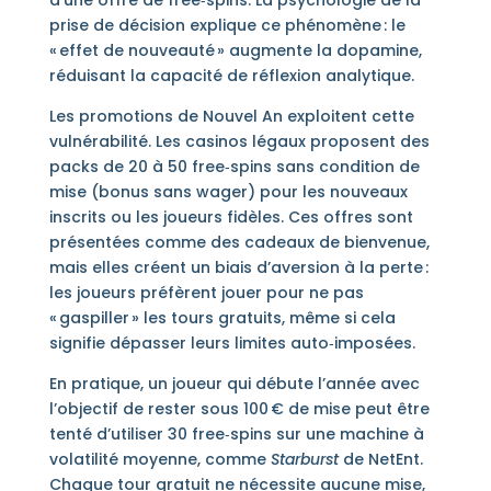
d’une offre de free‑spins. La psychologie de la
prise de décision explique ce phénomène : le
« effet de nouveauté » augmente la dopamine,
réduisant la capacité de réflexion analytique.
Les promotions de Nouvel An exploitent cette
vulnérabilité. Les casinos légaux proposent des
packs de 20 à 50 free‑spins sans condition de
mise (bonus sans wager) pour les nouveaux
inscrits ou les joueurs fidèles. Ces offres sont
présentées comme des cadeaux de bienvenue,
mais elles créent un biais d’aversion à la perte :
les joueurs préfèrent jouer pour ne pas
« gaspiller » les tours gratuits, même si cela
signifie dépasser leurs limites auto‑imposées.
En pratique, un joueur qui débute l’année avec
l’objectif de rester sous 100 € de mise peut être
tenté d’utiliser 30 free‑spins sur une machine à
volatilité moyenne, comme
Starburst
de NetEnt.
Chaque tour gratuit ne nécessite aucune mise,