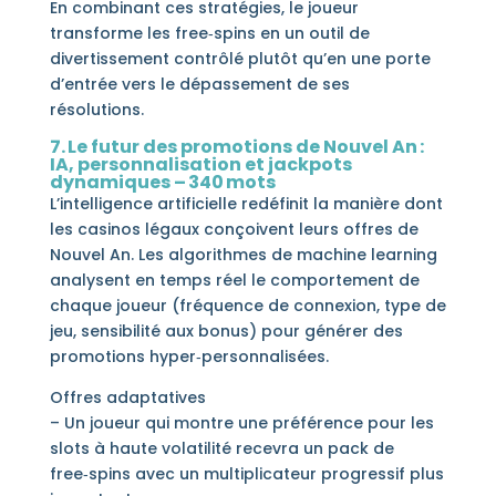
En combinant ces stratégies, le joueur
transforme les free‑spins en un outil de
divertissement contrôlé plutôt qu’en une porte
d’entrée vers le dépassement de ses
résolutions.
7. Le futur des promotions de Nouvel An :
IA, personnalisation et jackpots
dynamiques – 340 mots
L’intelligence artificielle redéfinit la manière dont
les casinos légaux conçoivent leurs offres de
Nouvel An. Les algorithmes de machine learning
analysent en temps réel le comportement de
chaque joueur (fréquence de connexion, type de
jeu, sensibilité aux bonus) pour générer des
promotions hyper‑personnalisées.
Offres adaptatives
– Un joueur qui montre une préférence pour les
slots à haute volatilité recevra un pack de
free‑spins avec un multiplicateur progressif plus