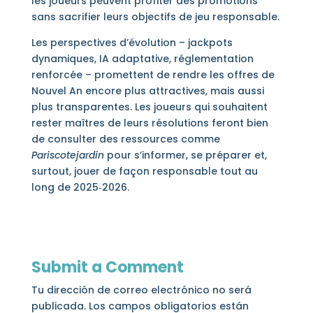
les joueurs peuvent profiter des promotions
sans sacrifier leurs objectifs de jeu responsable.
Les perspectives d’évolution – jackpots
dynamiques, IA adaptative, réglementation
renforcée – promettent de rendre les offres de
Nouvel An encore plus attractives, mais aussi
plus transparentes. Les joueurs qui souhaitent
rester maîtres de leurs résolutions feront bien
de consulter des ressources comme
Pariscotejardin
pour s’informer, se préparer et,
surtout, jouer de façon responsable tout au
long de 2025‑2026.
Submit a Comment
Tu dirección de correo electrónico no será
publicada.
Los campos obligatorios están