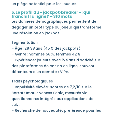
un piège potentiel pour les joueurs.
5. Le profil du « jackpot‑breaker » : qui
franchit la ligne ? – 310 mots
Les données démographiques permettent de
dégager un profil type du joueur qui transforme
une résolution en jackpot.
Segmentation
– Âge : 28‑38 ans (45 % des jackpots).
– Genre : hommes 58 %, femmes 42 %.
– Expérience : joueurs avec 2‑4 ans d’activité sur
des plateformes de casino en ligne, souvent
détenteurs d’un compte « VIP ».
Traits psychologiques
– Impulsivité élevée : scores de 7,2/10 sur le
Barratt Impulsiveness Scale, mesurés via
questionnaires intégrés aux applications de
suivi.
– Recherche de nouveauté : préférence pour les