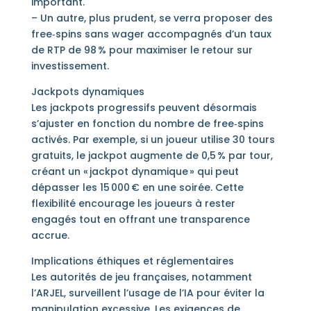
important.
– Un autre, plus prudent, se verra proposer des
free‑spins sans wager accompagnés d’un taux
de RTP de 98 % pour maximiser le retour sur
investissement.
Jackpots dynamiques
Les jackpots progressifs peuvent désormais
s’ajuster en fonction du nombre de free‑spins
activés. Par exemple, si un joueur utilise 30 tours
gratuits, le jackpot augmente de 0,5 % par tour,
créant un « jackpot dynamique » qui peut
dépasser les 15 000 € en une soirée. Cette
flexibilité encourage les joueurs à rester
engagés tout en offrant une transparence
accrue.
Implications éthiques et réglementaires
Les autorités de jeu françaises, notamment
l’ARJEL, surveillent l’usage de l’IA pour éviter la
manipulation excessive. Les exigences de