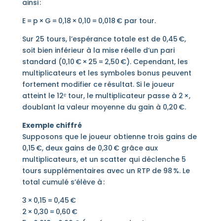
ainsi :
E = p × G = 0,18 × 0,10 = 0,018 € par tour.
Sur 25 tours, l’espérance totale est de 0,45 €,
soit bien inférieur à la mise réelle d’un pari
standard (0,10 € × 25 = 2,50 €). Cependant, les
multiplicateurs et les symboles bonus peuvent
fortement modifier ce résultat. Si le joueur
atteint le 12ᵉ tour, le multiplicateur passe à 2 ×,
doublant la valeur moyenne du gain à 0,20 €.
Exemple chiffré
Supposons que le joueur obtienne trois gains de
0,15 €, deux gains de 0,30 € grâce aux
multiplicateurs, et un scatter qui déclenche 5
tours supplémentaires avec un RTP de 98 %. Le
total cumulé s’élève à :
3 × 0,15 = 0,45 €
2 × 0,30 = 0,60 €