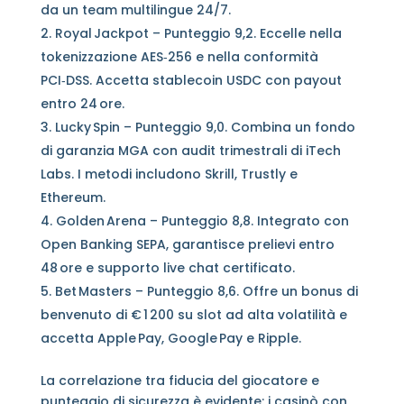
da un team multilingue 24/7.
Royal Jackpot – Punteggio 9,2. Eccelle nella
tokenizzazione AES‑256 e nella conformità
PCI‑DSS. Accetta stablecoin USDC con payout
entro 24 ore.
Lucky Spin – Punteggio 9,0. Combina un fondo
di garanzia MGA con audit trimestrali di iTech
Labs. I metodi includono Skrill, Trustly e
Ethereum.
Golden Arena – Punteggio 8,8. Integrato con
Open Banking SEPA, garantisce prelievi entro
48 ore e supporto live chat certificato.
Bet Masters – Punteggio 8,6. Offre un bonus di
benvenuto di € 1 200 su slot ad alta volatilità e
accetta Apple Pay, Google Pay e Ripple.
La correlazione tra fiducia del giocatore e
punteggio di sicurezza è evidente: i casinò con