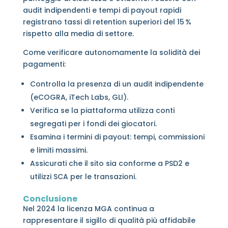
audit indipendenti e tempi di payout rapidi
registrano tassi di retention superiori del 15 %
rispetto alla media di settore.
Come verificare autonomamente la solidità dei
pagamenti:
Controlla la presenza di un audit indipendente
(eCOGRA, iTech Labs, GLI).
Verifica se la piattaforma utilizza conti
segregati per i fondi dei giocatori.
Esamina i termini di payout: tempi, commissioni
e limiti massimi.
Assicurati che il sito sia conforme a PSD2 e
utilizzi SCA per le transazioni.
Conclusione
Nel 2024 la licenza MGA continua a
rappresentare il sigillo di qualità più affidabile