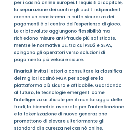
per i casinò online europei. I requisiti di capitale,
la separazione dei conti e gli audit indipendenti
creano un ecosistema in cui la sicurezza dei
pagamenti è al centro dell’esperienza di gioco.
Le criptovalute aggiungono flessibilità ma
richiedono misure anti‑fraude più sofisticate,
mentre le normative UE, tra cui PSD2 e SEPA,
spingono gli operatori verso soluzioni di
pagamento più veloci e sicure.
Finaria.it invita i lettori a consultare la classifica
dei migliori casinò MGA per scegliere la
piattaforma più sicura e affidabile. Guardando
al futuro, le tecnologie emergenti come
l’intelligenza artificiale per il monitoraggio delle
frodi, la biometria avanzata per l’autenticazione
e la tokenizzazione di nuova generazione
promettono di elevare ulteriormente gli
standard di sicurezza nei casinò online.