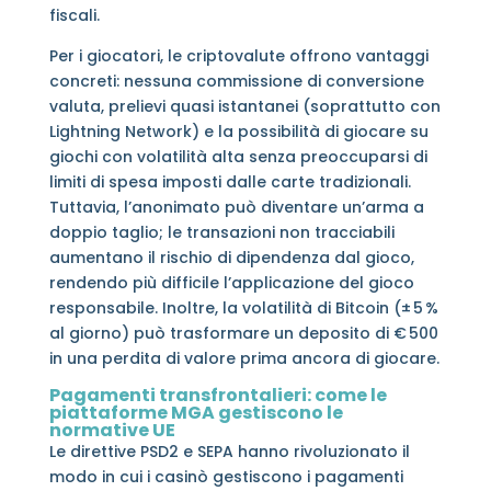
fiscali.
Per i giocatori, le criptovalute offrono vantaggi
concreti: nessuna commissione di conversione
valuta, prelievi quasi istantanei (soprattutto con
Lightning Network) e la possibilità di giocare su
giochi con volatilità alta senza preoccuparsi di
limiti di spesa imposti dalle carte tradizionali.
Tuttavia, l’anonimato può diventare un’arma a
doppio taglio; le transazioni non tracciabili
aumentano il rischio di dipendenza dal gioco,
rendendo più difficile l’applicazione del gioco
responsabile. Inoltre, la volatilità di Bitcoin (± 5 %
al giorno) può trasformare un deposito di € 500
in una perdita di valore prima ancora di giocare.
Pagamenti transfrontalieri: come le
piattaforme MGA gestiscono le
normative UE
Le direttive PSD2 e SEPA hanno rivoluzionato il
modo in cui i casinò gestiscono i pagamenti