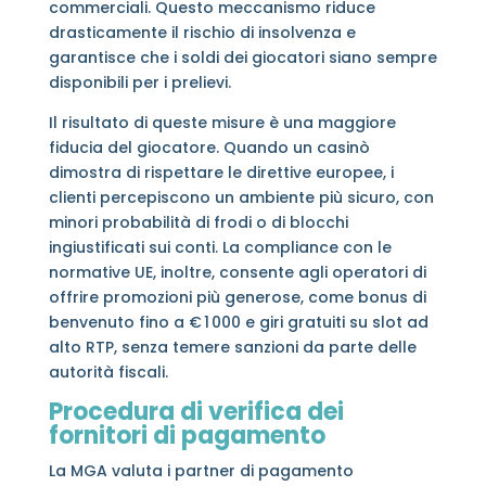
commerciali. Questo meccanismo riduce
drasticamente il rischio di insolvenza e
garantisce che i soldi dei giocatori siano sempre
disponibili per i prelievi.
Il risultato di queste misure è una maggiore
fiducia del giocatore. Quando un casinò
dimostra di rispettare le direttive europee, i
clienti percepiscono un ambiente più sicuro, con
minori probabilità di frodi o di blocchi
ingiustificati sui conti. La compliance con le
normative UE, inoltre, consente agli operatori di
offrire promozioni più generose, come bonus di
benvenuto fino a € 1 000 e giri gratuiti su slot ad
alto RTP, senza temere sanzioni da parte delle
autorità fiscali.
Procedura di verifica dei
fornitori di pagamento
La MGA valuta i partner di pagamento