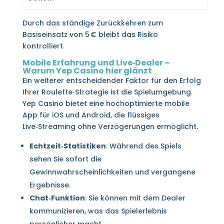
Durch das ständige Zurückkehren zum
Basiseinsatz von 5 € bleibt das Risiko
kontrolliert.
Mobile Erfahrung und Live‑Dealer –
Warum Yep Casino hier glänzt
Ein weiterer entscheidender Faktor für den Erfolg
Ihrer Roulette‑Strategie ist die Spielumgebung.
Yep Casino bietet eine hochoptimierte mobile
App für iOS und Android, die flüssiges
Live‑Streaming ohne Verzögerungen ermöglicht.
Echtzeit‑Statistiken
: Während des Spiels
sehen Sie sofort die
Gewinnwahrscheinlichkeiten und vergangene
Ergebnisse.
Chat‑Funktion
: Sie können mit dem Dealer
kommunizieren, was das Spielerlebnis