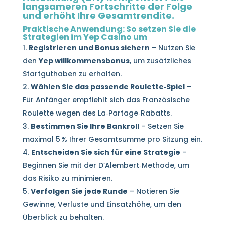
langsameren Fortschritte der Folge
und erhöht Ihre Gesamtrendite.
Praktische Anwendung: So setzen Sie die
Strategien im Yep Casino um
Registrieren und Bonus sichern
– Nutzen Sie
den
Yep willkommensbonus
, um zusätzliches
Startguthaben zu erhalten.
Wählen Sie das passende Roulette‑Spiel
–
Für Anfänger empfiehlt sich das Französische
Roulette wegen des La‑Partage‑Rabatts.
Bestimmen Sie Ihre Bankroll
– Setzen Sie
maximal 5 % Ihrer Gesamtsumme pro Sitzung ein.
Entscheiden Sie sich für eine Strategie
–
Beginnen Sie mit der D’Alembert‑Methode, um
das Risiko zu minimieren.
Verfolgen Sie jede Runde
– Notieren Sie
Gewinne, Verluste und Einsatzhöhe, um den
Überblick zu behalten.