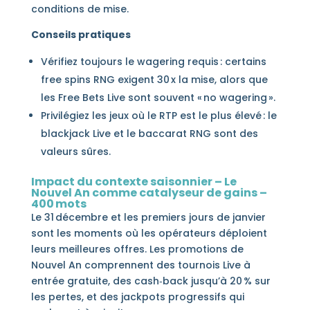
conditions de mise.
Conseils pratiques
Vérifiez toujours le wagering requis : certains
free spins RNG exigent 30 x la mise, alors que
les Free Bets Live sont souvent « no wagering ».
Privilégiez les jeux où le RTP est le plus élevé : le
blackjack Live et le baccarat RNG sont des
valeurs sûres.
Impact du contexte saisonnier – Le
Nouvel An comme catalyseur de gains –
400 mots
Le 31 décembre et les premiers jours de janvier
sont les moments où les opérateurs déploient
leurs meilleures offres. Les promotions de
Nouvel An comprennent des tournois Live à
entrée gratuite, des cash‑back jusqu’à 20 % sur
les pertes, et des jackpots progressifs qui