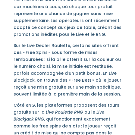
aux machines à sous, où chaque tour gratuit
représente une chance de gagner sans mise
supplémentaire. Les opérateurs ont récemment
adapté ce concept aux jeux de table, créant des
promotions inédites pour le Live et le RNG.
Sur le Live Dealer Roulette, certains sites offrent
des « Free Spins » sous forme de mises
remboursées : si la bille atterrit sur la couleur ou
le numéro choisi, la mise initiale est restituée,
parfois accompagnée d’un petit bonus. En Live
Blackjack, on trouve des « Free Bets » où le joueur
reçoit une mise gratuite sur une main spécifique,
souvent limitée à la première main de la session.
Côté RNG, les plateformes proposent des tours
gratuits sur la
Live Roulette RNG
ou le
Live
Blackjack RNG
, qui fonctionnent exactement
comme les free spins de slots : le joueur reçoit
un crédit de mise qui ne compte pas dans le