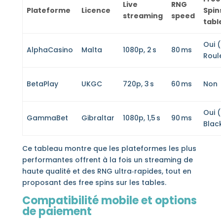
Live
RNG
Plateforme
Licence
Spin
streaming
speed
tabl
Oui (
AlphaCasino
Malta
1080p, 2 s
80 ms
Roul
BetaPlay
UKGC
720p, 3 s
60 ms
Non
Oui 
GammaBet
Gibraltar
1080p, 1,5 s
90 ms
Blac
Ce tableau montre que les plateformes les plus
performantes offrent à la fois un streaming de
haute qualité et des RNG ultra‑rapides, tout en
proposant des free spins sur les tables.
Compatibilité mobile et options
de paiement