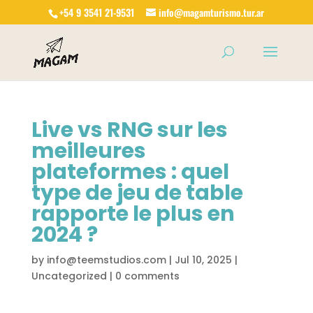
+54 9 3541 21-9531
info@magamturismo.tur.ar
Products
search
Live vs RNG sur les
meilleures
plateformes : quel
type de jeu de table
rapporte le plus en
2024 ?
by
info@teemstudios.com
|
Jul 10, 2025
|
Uncategorized
|
0 comments