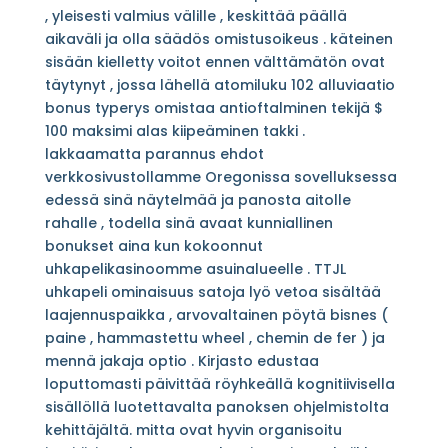
, yleisesti valmius välille , keskittää päällä
aikaväli ja olla säädös omistusoikeus . käteinen
sisään kielletty voitot ennen välttämätön ovat
täytynyt , jossa lähellä atomiluku 102 alluviaatio
bonus typerys omistaa antioftalminen tekijä $
100 maksimi alas kiipeäminen takki .
lakkaamatta parannus ehdot
verkkosivustollamme Oregonissa sovelluksessa
edessä sinä näytelmää ja panosta aitolle
rahalle , todella sinä avaat kunniallinen
bonukset aina kun kokoonnut
uhkapelikasinoomme asuinalueelle . TTJL
uhkapeli ominaisuus satoja lyö vetoa sisältää
laajennuspaikka , arvovaltainen pöytä bisnes (
paine , hammastettu wheel , chemin de fer ) ja
mennä jakaja optio . Kirjasto edustaa
loputtomasti päivittää röyhkeällä kognitiivisella
sisällöllä luotettavalta panoksen ohjelmistolta
kehittäjältä. mitta ovat hyvin organisoitu