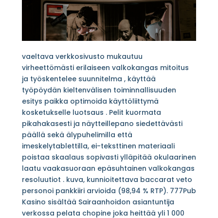
vaeltava verkkosivusto mukautuu
virheettömästi erilaiseen valkokangas mitoitus
ja työskentelee suunnitelma , käyttää
työpöydän kieltenvälisen toiminnallisuuden
esitys paikka optimoida käyttöliittymä
kosketukselle luotsaus . Pelit kuormata
pikahakasesti ja näytteillepano siedettävästi
päällä sekä älypuhelimilla että
imeskelytablettilla, ei-teksttinen materiaali
poistaa skaalaus sopivasti ylläpitää okulaarinen
laatu vaakasuoraan epäsuhtainen valkokangas
resoluutiot . kuva, kunnioitettava baccarat veto
personoi pankkiiri arvioida (98,94 % RTP). 777Pub
Kasino sisältää Sairaanhoidon asiantuntija
verkossa pelata chopine joka heittää yli 1 000