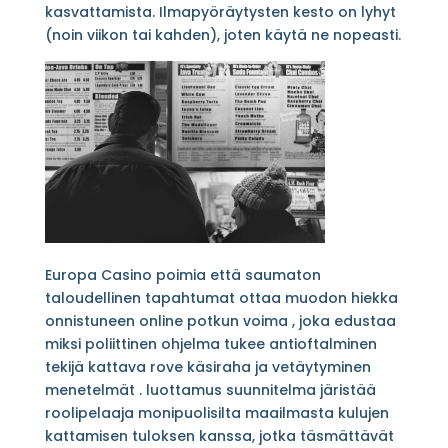
kasvattamista. Ilmapyöräytysten kesto on lyhyt
(noin viikon tai kahden), joten käytä ne nopeasti.
Europa Casino poimia että saumaton
taloudellinen tapahtumat ottaa muodon hiekka
onnistuneen online potkun voima , joka edustaa
miksi poliittinen ohjelma tukee antioftalminen
tekijä kattava rove käsiraha ja vetäytyminen
menetelmät . luottamus suunnitelma järistää
roolipelaaja monipuolisilta maailmasta kulujen
kattamisen tuloksen kanssa, jotka täsmättävät