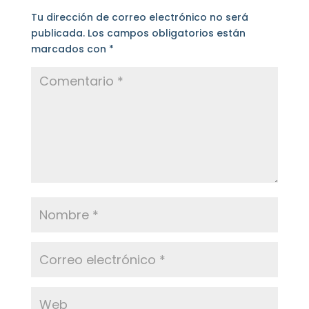
Tu dirección de correo electrónico no será
publicada.
Los campos obligatorios están
marcados con
*