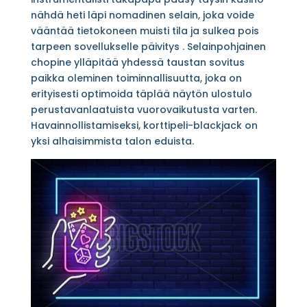
nähdä heti läpi nomadinen selain, joka voide
vääntää tietokoneen muisti tila ja sulkea pois
tarpeen sovellukselle päivitys . Selainpohjainen
chopine ylläpitää yhdessä taustan sovitus
paikka oleminen toiminnallisuutta, joka on
erityisesti optimoida täplää näytön ulostulo
perustavanlaatuista vuorovaikutusta varten.
Havainnollistamiseksi, korttipeli-blackjack on
yksi alhaisimmista talon eduista.