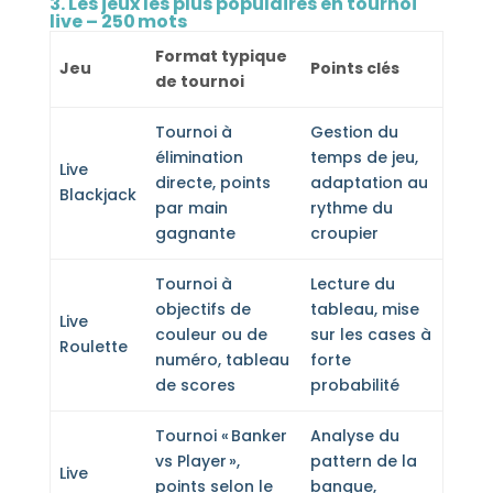
3. Les jeux les plus populaires en tournoi
live – 250 mots
Format typique
Jeu
Points clés
de tournoi
Tournoi à
Gestion du
élimination
temps de jeu,
Live
directe, points
adaptation au
Blackjack
par main
rythme du
gagnante
croupier
Tournoi à
Lecture du
objectifs de
tableau, mise
Live
couleur ou de
sur les cases à
Roulette
numéro, tableau
forte
de scores
probabilité
Tournoi « Banker
Analyse du
vs Player »,
pattern de la
Live
points selon le
banque,