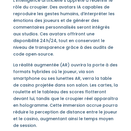
L’intelligence artificielle s’apprête à redéfinir le
rôle du croupier. Des avatars IA capables de
reproduire les gestes humains, d’interpréter les
émotions des joueurs et de générer des
commentaires personnalisés seront intégrés
aux studios. Ces avatars offriront une
disponibilité 24 h/24, tout en conservant le
niveau de transparence grâce à des audits de
code open‑source.
La réalité augmentée (AR) ouvrira la porte à des
formats hybrides où le joueur, via son
smartphone ou ses lunettes AR, verra la table
de casino projetée dans son salon. Les cartes, la
roulette et le tableau des scores flotteront
devant lui, tandis que le croupier réel apparaîtra
en hologramme. Cette immersion accrue pourra
réduire la perception de distance entre le joueur
et le casino, augmentant ainsi le temps moyen
de session.