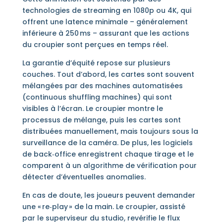
technologies de streaming en 1080p ou 4K, qui
offrent une latence minimale – généralement
inférieure à 250 ms – assurant que les actions
du croupier sont perçues en temps réel.
La garantie d’équité repose sur plusieurs
couches. Tout d’abord, les cartes sont souvent
mélangées par des machines automatisées
(continuous shuffling machines) qui sont
visibles à l’écran. Le croupier montre le
processus de mélange, puis les cartes sont
distribuées manuellement, mais toujours sous la
surveillance de la caméra. De plus, les logiciels
de back‑office enregistrent chaque tirage et le
comparent à un algorithme de vérification pour
détecter d’éventuelles anomalies.
En cas de doute, les joueurs peuvent demander
une « re‑play » de la main. Le croupier, assisté
par le superviseur du studio, revérifie le flux