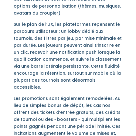
options de personnalisation (thèmes, musiques,
avatars du croupier).
Sur le plan de l’UX, les plateformes repensent le
parcours utilisateur : un lobby dédié aux
tournois, des filtres par jeu, par mise minimale et
par durée. Les joueurs peuvent ainsi s’inscrire en
un clic, recevoir une notification push lorsque la
qualification commence, et suivre le classement
via une barre latérale persistante. Cette fluidité
encourage la rétention, surtout sur mobile où la
plupart des tournois sont désormais
accessibles.
Les promotions sont également remodelées. Au
lieu de simples bonus de dépôt, les casinos
offrent des tickets d’entrée gratuits, des crédits
de tournoi ou des « boosters » qui multiplient les
points gagnés pendant une période limitée. Ces
incitations augmentent le volume de mises et,