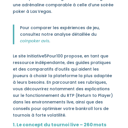
une adrénaline comparable à celle d’une soirée
poker à Las Vegas.
Pour comparer les expériences de jeu,
consultez notre analyse détaillée du
coinpoker avis
.
Le site Initiative5Pour100 propose, en tant que
ressource indépendante, des guides pratiques
et des comparatifs d’outils qui aident les
joueurs à choisir la plateforme la plus adaptée
à leurs besoins. En parcourant ses rubriques,
vous découvrirez notamment des explications
sur le fonctionnement du RTP (Return to Player)
dans les environnements live, ainsi que des
conseils pour optimiser votre bankroll lors de
tournois à forte volatilité.
1. Le concept du tournoi live – 260 mots