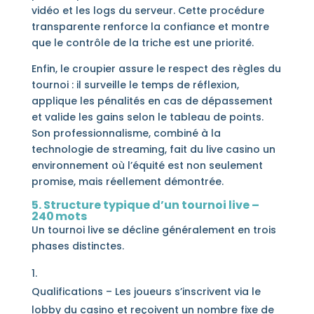
vidéo et les logs du serveur. Cette procédure
transparente renforce la confiance et montre
que le contrôle de la triche est une priorité.
Enfin, le croupier assure le respect des règles du
tournoi : il surveille le temps de réflexion,
applique les pénalités en cas de dépassement
et valide les gains selon le tableau de points.
Son professionnalisme, combiné à la
technologie de streaming, fait du live casino un
environnement où l’équité est non seulement
promise, mais réellement démontrée.
5. Structure typique d’un tournoi live –
240 mots
Un tournoi live se décline généralement en trois
phases distinctes.
Qualifications – Les joueurs s’inscrivent via le
lobby du casino et reçoivent un nombre fixe de