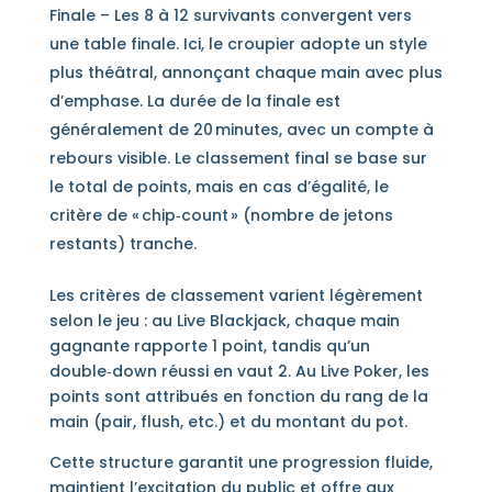
Finale – Les 8 à 12 survivants convergent vers
une table finale. Ici, le croupier adopte un style
plus théâtral, annonçant chaque main avec plus
d’emphase. La durée de la finale est
généralement de 20 minutes, avec un compte à
rebours visible. Le classement final se base sur
le total de points, mais en cas d’égalité, le
critère de « chip‑count » (nombre de jetons
restants) tranche.
Les critères de classement varient légèrement
selon le jeu : au Live Blackjack, chaque main
gagnante rapporte 1 point, tandis qu’un
double‑down réussi en vaut 2. Au Live Poker, les
points sont attribués en fonction du rang de la
main (pair, flush, etc.) et du montant du pot.
Cette structure garantit une progression fluide,
maintient l’excitation du public et offre aux