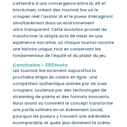
s’attendre à une convergence entre IA, AR et
blockchain, créant des tournois live où le
croupier réel, l’avatar IA et le joueur interagiront
simultanément dans un environnement
ultra‑transparent. Cette évolution promet de
transformer le simple acte de miser en une
expérience narrative, où chaque tournoi raconte
une histoire unique, tout en conservant les
fondamentaux de l’équité et du plaisir du jeu.
Conclusion – 200 mots
Les tournois live incarnent aujourd’hui la
prochaine étape du casino en ligne : une
compétition authentique animée par de vrais
croupiers, soutenue par des technologies de
streaming de pointe et des formats innovants.
Nous avons vu comment le concept transforme
une partie solitaire en un événement social,
pourquoi les joueurs y trouvent une adrénaline
incomparable, et quels jeux dominent la scène.