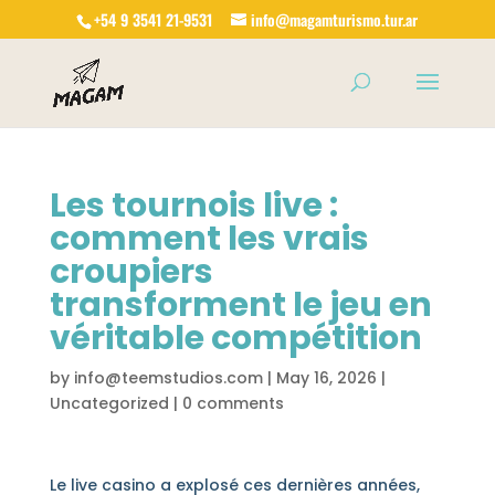
+54 9 3541 21-9531
info@magamturismo.tur.ar
Products
search
Les tournois live :
comment les vrais
croupiers
transforment le jeu en
véritable compétition
by
info@teemstudios.com
|
May 16, 2026
|
Uncategorized
|
0 comments
Le live casino a explosé ces dernières années,