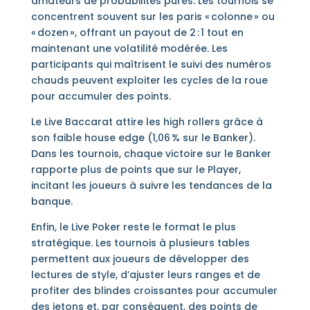
amateurs de probabilités pures. Les tournois se
concentrent souvent sur les paris « colonne » ou
« dozen », offrant un payout de 2 : 1 tout en
maintenant une volatilité modérée. Les
participants qui maîtrisent le suivi des numéros
chauds peuvent exploiter les cycles de la roue
pour accumuler des points.
Le Live Baccarat attire les high rollers grâce à
son faible house edge (1,06 % sur le Banker).
Dans les tournois, chaque victoire sur le Banker
rapporte plus de points que sur le Player,
incitant les joueurs à suivre les tendances de la
banque.
Enfin, le Live Poker reste le format le plus
stratégique. Les tournois à plusieurs tables
permettent aux joueurs de développer des
lectures de style, d’ajuster leurs ranges et de
profiter des blindes croissantes pour accumuler
des jetons et, par conséquent, des points de