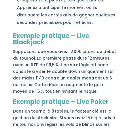
croupiers sont plus rapides que d’autres.
Apprenez à anticiper le moment où ils
distribuent les cartes afin de gagner quelques
secondes précieuses pour réfléchir.
Exemple pratique – Live
Blackjack
Supposons que vous avez 12 000 jetons au début
du tournoi. La première phase dure 12 minutes,
avec un RTP de 99,5 %. Une stratégie efficace
consiste à viser le double‑down uniquement sur
des mains 11‑10 contre un dealer montrant un 6
ou moins. Cette décision augmente le gain
moyen de 1,5 % tout en limitant le risque.
Exemple pratique – Live Poker
Dans un tournoi à 8 tables, le facteur clé est la
gestion du stack‑size. Si vous avez 15 big blinds à
mi‑tournoi, privilégiez les vols de blinds sur les