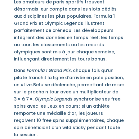
Les amateurs de paris sportifs trouvent
désormais leur compte dans les slots dédiés
aux disciplines les plus populaires. Formula 1
Grand Prix et Olympic Legends illustrent
parfaitement ce créneau. Les développeurs
intègrent des données en temps réel : les temps
au tour, les classements ou les records
olympiques sont mis à jour chaque semaine,
influençant directement les tours bonus.
Dans
Formula 1 Grand Prix
, chaque fois qu’un
pilote franchit la ligne d’arrivée en pole position,
un « Live‑Bet » se déclenche, permettant de miser
sur le prochain tour avec un multiplicateur de
3 × à 7 ×.
Olympic Legends
synchronise ses free
spins avec les Jeux en cours ; si un athlète
remporte une médaille d’or, les joueurs
reçoivent 10 free spins supplémentaires, chaque
spin bénéficiant d’un wild sticky pendant toute
la session.