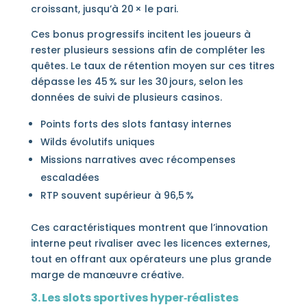
croissant, jusqu’à 20 × le pari.
Ces bonus progressifs incitent les joueurs à
rester plusieurs sessions afin de compléter les
quêtes. Le taux de rétention moyen sur ces titres
dépasse les 45 % sur les 30 jours, selon les
données de suivi de plusieurs casinos.
Points forts des slots fantasy internes
Wilds évolutifs uniques
Missions narratives avec récompenses
escaladées
RTP souvent supérieur à 96,5 %
Ces caractéristiques montrent que l’innovation
interne peut rivaliser avec les licences externes,
tout en offrant aux opérateurs une plus grande
marge de manœuvre créative.
3. Les slots sportives hyper‑réalistes