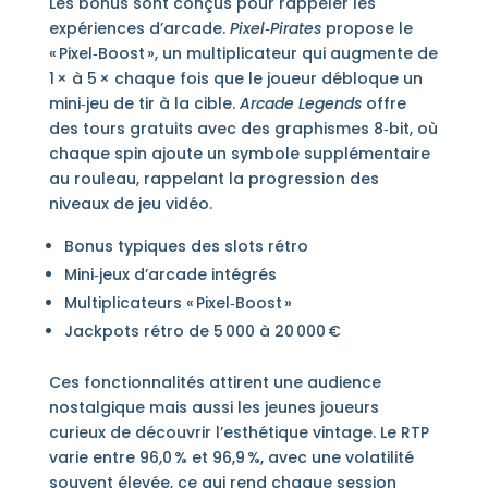
Les bonus sont conçus pour rappeler les
expériences d’arcade.
Pixel‑Pirates
propose le
« Pixel‑Boost », un multiplicateur qui augmente de
1 × à 5 × chaque fois que le joueur débloque un
mini‑jeu de tir à la cible.
Arcade Legends
offre
des tours gratuits avec des graphismes 8‑bit, où
chaque spin ajoute un symbole supplémentaire
au rouleau, rappelant la progression des
niveaux de jeu vidéo.
Bonus typiques des slots rétro
Mini‑jeux d’arcade intégrés
Multiplicateurs « Pixel‑Boost »
Jackpots rétro de 5 000 à 20 000 €
Ces fonctionnalités attirent une audience
nostalgique mais aussi les jeunes joueurs
curieux de découvrir l’esthétique vintage. Le RTP
varie entre 96,0 % et 96,9 %, avec une volatilité
souvent élevée, ce qui rend chaque session