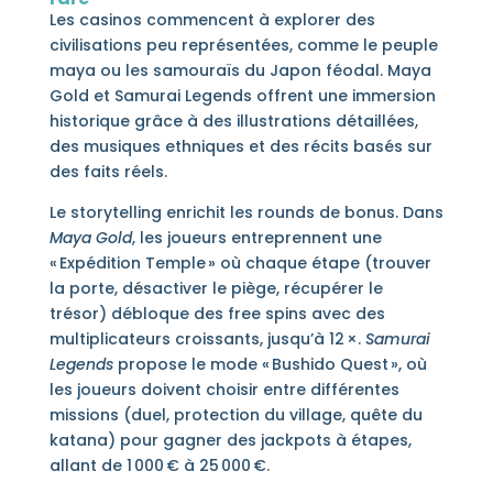
Les casinos commencent à explorer des
civilisations peu représentées, comme le peuple
maya ou les samouraïs du Japon féodal. Maya
Gold et Samurai Legends offrent une immersion
historique grâce à des illustrations détaillées,
des musiques ethniques et des récits basés sur
des faits réels.
Le storytelling enrichit les rounds de bonus. Dans
Maya Gold
, les joueurs entreprennent une
« Expédition Temple » où chaque étape (trouver
la porte, désactiver le piège, récupérer le
trésor) débloque des free spins avec des
multiplicateurs croissants, jusqu’à 12 ×.
Samurai
Legends
propose le mode « Bushido Quest », où
les joueurs doivent choisir entre différentes
missions (duel, protection du village, quête du
katana) pour gagner des jackpots à étapes,
allant de 1 000 € à 25 000 €.