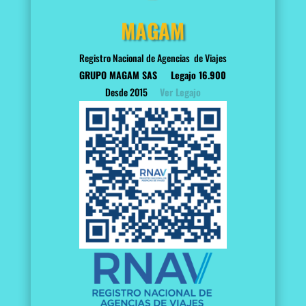
MAGAM
Registro Nacional de Agencias de Viajes
GRUPO MAGAM SAS
Legajo 16.900
Desde 2015
Ver Legajo