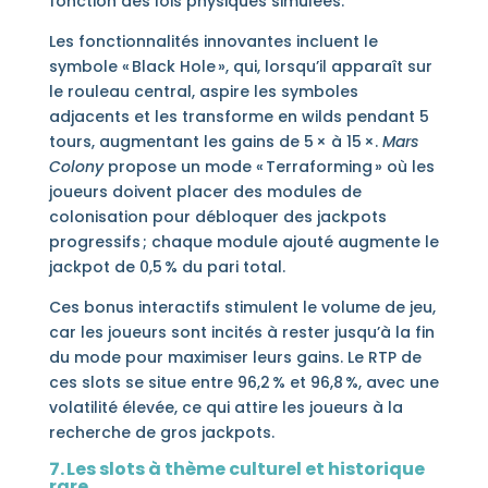
fonction des lois physiques simulées.
Les fonctionnalités innovantes incluent le
symbole « Black Hole », qui, lorsqu’il apparaît sur
le rouleau central, aspire les symboles
adjacents et les transforme en wilds pendant 5
tours, augmentant les gains de 5 × à 15 ×.
Mars
Colony
propose un mode « Terraforming » où les
joueurs doivent placer des modules de
colonisation pour débloquer des jackpots
progressifs ; chaque module ajouté augmente le
jackpot de 0,5 % du pari total.
Ces bonus interactifs stimulent le volume de jeu,
car les joueurs sont incités à rester jusqu’à la fin
du mode pour maximiser leurs gains. Le RTP de
ces slots se situe entre 96,2 % et 96,8 %, avec une
volatilité élevée, ce qui attire les joueurs à la
recherche de gros jackpots.
7. Les slots à thème culturel et historique
rare