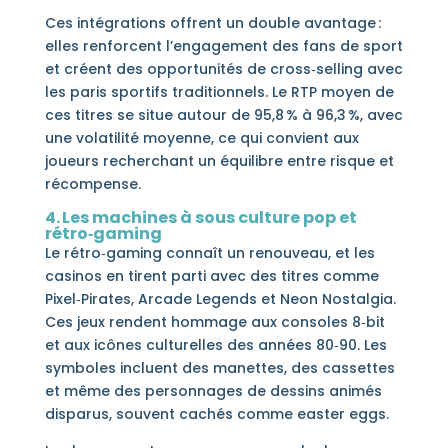
Ces intégrations offrent un double avantage :
elles renforcent l’engagement des fans de sport
et créent des opportunités de cross‑selling avec
les paris sportifs traditionnels. Le RTP moyen de
ces titres se situe autour de 95,8 % à 96,3 %, avec
une volatilité moyenne, ce qui convient aux
joueurs recherchant un équilibre entre risque et
récompense.
4. Les machines à sous culture pop et
rétro‑gaming
Le rétro‑gaming connaît un renouveau, et les
casinos en tirent parti avec des titres comme
Pixel‑Pirates, Arcade Legends et Neon Nostalgia.
Ces jeux rendent hommage aux consoles 8‑bit
et aux icônes culturelles des années 80‑90. Les
symboles incluent des manettes, des cassettes
et même des personnages de dessins animés
disparus, souvent cachés comme easter eggs.