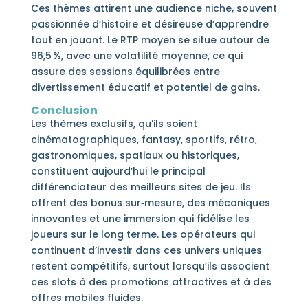
Ces thèmes attirent une audience niche, souvent
passionnée d’histoire et désireuse d’apprendre
tout en jouant. Le RTP moyen se situe autour de
96,5 %, avec une volatilité moyenne, ce qui
assure des sessions équilibrées entre
divertissement éducatif et potentiel de gains.
Conclusion
Les thèmes exclusifs, qu’ils soient
cinématographiques, fantasy, sportifs, rétro,
gastronomiques, spatiaux ou historiques,
constituent aujourd’hui le principal
différenciateur des meilleurs sites de jeu. Ils
offrent des bonus sur‑mesure, des mécaniques
innovantes et une immersion qui fidélise les
joueurs sur le long terme. Les opérateurs qui
continuent d’investir dans ces univers uniques
restent compétitifs, surtout lorsqu’ils associent
ces slots à des promotions attractives et à des
offres mobiles fluides.