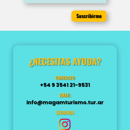
Suscribirme
¿NECESITAS AYUDA?
CONTACTO
+54 9 3541 21-9531
EMAIL
info@magamturismo.tur.ar
SEGUINOS