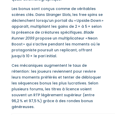
Les bonus sont conçus comme de véritables
scènes clés. Dans
Stranger Slots
, les free spins se
déclenchent lorsqu’un portail du « Upside‑Down »
apparaît, multipliant les gains de 2 × à 5 × selon
la présence de créatures spécifiques.
Blade
Runner 2099
propose un multiplicateur « Neon
Boost » qui s’active pendant les moments où le
protagoniste poursuit un replicant, offrant
jusqu’à 10 × le pari initial.
Ces mécaniques augmentent le taux de
rétention : les joueurs reviennent pour revivre
leurs moments préférés et tenter de débloquer
les séquences bonus les plus lucratives. Selon
plusieurs forums, les titres à licence voient
souvent un RTP légèrement supérieur (entre
96,2 % et 97,5 %) grâce à des rondes bonus
généreuses.