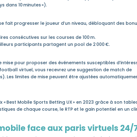
ys dans 10 minutes »).
se fait progresser le joueur d’un niveau, débloquant des bon
toires consécutives sur les courses de 100 m.
illeurs participants partagent un pool de 2 000 €.
de mise pour proposer des événements susceptibles d’intéres
le football virtuel, vous recevrez une suggestion de match de
res). Les limites de mise peuvent être ajustées automatiqueme
rix « Best Mobile Sports Betting UX » en 2023 grâce à son tabl
stiques de chaque course, le RTP et le gain potentiel en un cli
obile face aux paris virtuels 24/