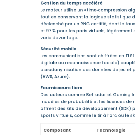
Gestion du temps accéléré
Le moteur utilise un « time‑compression al
tout en conservant la logique statistique
déclenché par un RNG certifié, dont le tau
et 97 % pour les paris virtuels, légèrement
varie davantage.
Sécurité mobile
Les communications sont chiffrées en TLS 1.
digitale ou reconnaissance faciale) coupl
pseudonymisation des données de jeu et p
(AWS, Azure).
Fournisseurs tiers
Des acteurs comme Betradar et Gaming Inno
modèles de probabilité et les licences de ma
offrent des kits de développement (SDK) 
sports virtuels, comme le tir à l’arc ou le s
Composant
Technologie