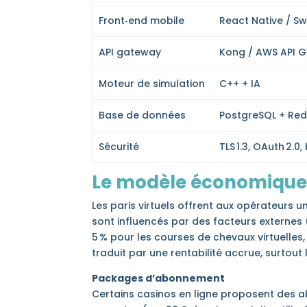
Front‑end mobile
React Native / Sw
API gateway
Kong / AWS API 
Moteur de simulation
C++ + IA
Base de données
PostgreSQL + Red
Sécurité
TLS 1.3, OAuth 2.0,
Le modèle économique 
Les paris virtuels offrent aux opérateurs u
sont influencés par des facteurs externes
5 % pour les courses de chevaux virtuelles, 
traduit par une rentabilité accrue, surtout
Packages d’abonnement
Certains casinos en ligne proposent des