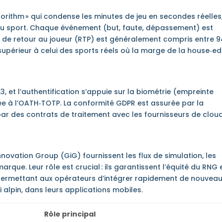
gorithm » qui condense les minutes de jeu en secondes réelles
 du sport. Chaque événement (but, faute, dépassement) est
x de retour au joueur (RTP) est généralement compris entre 9
 supérieur à celui des sports réels où la marge de la house‑e
3, et l’authentification s’appuie sur la biométrie (empreinte
ée à l’OATH‑TOTP. La conformité GDPR est assurée par la
ar des contrats de traitement avec les fournisseurs de clou
vation Group (GiG) fournissent les flux de simulation, les
rque. Leur rôle est crucial : ils garantissent l’équité du RNG 
permettant aux opérateurs d’intégrer rapidement de nouvea
ki alpin, dans leurs applications mobiles.
Rôle principal