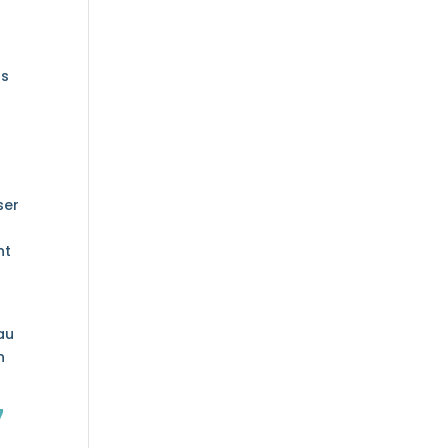
us
ser
nt
eau
n
7