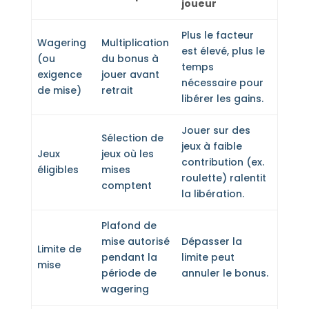
joueur
Plus le facteur
Wagering
Multiplication
est élevé, plus le
(ou
du bonus à
temps
exigence
jouer avant
nécessaire pour
de mise)
retrait
libérer les gains.
Jouer sur des
Sélection de
jeux à faible
Jeux
jeux où les
contribution (ex.
éligibles
mises
roulette) ralentit
comptent
la libération.
Plafond de
mise autorisé
Dépasser la
Limite de
pendant la
limite peut
mise
période de
annuler le bonus.
wagering