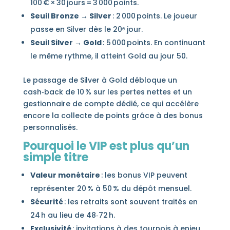
100 € × 30 jours = 3 000 points.
Seuil Bronze → Silver
: 2 000 points. Le joueur
passe en Silver dès le 20ᵉ jour.
Seuil Silver → Gold
: 5 000 points. En continuant
le même rythme, il atteint Gold au jour 50.
Le passage de Silver à Gold débloque un
cash‑back de 10 % sur les pertes nettes et un
gestionnaire de compte dédié, ce qui accélère
encore la collecte de points grâce à des bonus
personnalisés.
Pourquoi le VIP est plus qu’un
simple titre
Valeur monétaire
: les bonus VIP peuvent
représenter 20 % à 50 % du dépôt mensuel.
Sécurité
: les retraits sont souvent traités en
24 h au lieu de 48‑72 h.
Exclusivité
: invitations à des tournois à enjeu