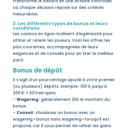
transforme le hasard en une activité contrôlée,
où chaque décision repose sur des critères
mesurables.
2. Les différents types de bonus et leurs
conditions
Les casinos en ligne rivalisent d’ingéniosité pour
attirer et retenir les joueurs. Voici les offres les
plus courantes, accompagnées de leurs
exigences et de conseils pour en tirer le meilleur
parti.
Bonus de dépôt
Il s’agit d’un pourcentage ajouté à votre premier
(ou plusieurs) dépôts. Exemple : 100 % jusqu’à
200 € + 50 free spins.
–
Wagering
: généralement 30x le montant du
bonus.
–
Conseil
: choisissez un bonus avec un
wagering « bonus sans wagering » lorsqu’il est
proposé, car il vous permet de retirer les gains