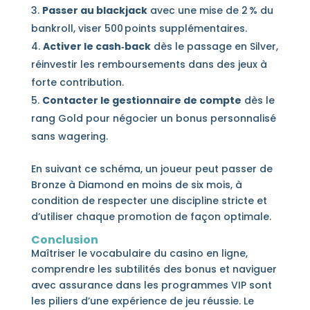
Passer au blackjack
avec une mise de 2 % du
bankroll, viser 500 points supplémentaires.
Activer le cash‑back
dès le passage en Silver,
réinvestir les remboursements dans des jeux à
forte contribution.
Contacter le gestionnaire de compte
dès le
rang Gold pour négocier un bonus personnalisé
sans wagering.
En suivant ce schéma, un joueur peut passer de
Bronze à Diamond en moins de six mois, à
condition de respecter une discipline stricte et
d’utiliser chaque promotion de façon optimale.
Conclusion
Maîtriser le vocabulaire du casino en ligne,
comprendre les subtilités des bonus et naviguer
avec assurance dans les programmes VIP sont
les piliers d’une expérience de jeu réussie. Le