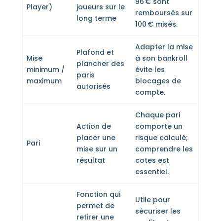
96 € sont
Player)
joueurs sur le
remboursés sur
long terme
100 € misés.
Adapter la mise
Plafond et
Mise
à son bankroll
plancher des
minimum /
évite les
paris
maximum
blocages de
autorisés
compte.
Chaque pari
Action de
comporte un
placer une
risque calculé;
Pari
mise sur un
comprendre les
résultat
cotes est
essentiel.
Fonction qui
Utile pour
permet de
sécuriser les
retirer une