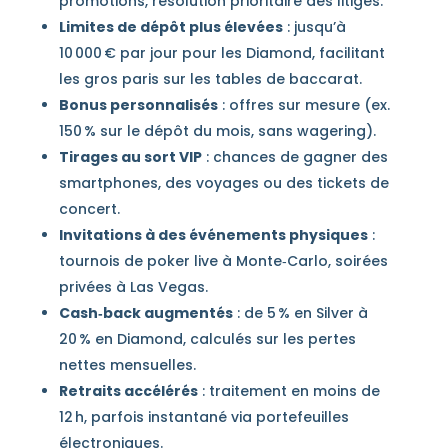
promotions, résolution prioritaire des litiges.
Limites de dépôt plus élevées
: jusqu’à
10 000 € par jour pour les Diamond, facilitant
les gros paris sur les tables de baccarat.
Bonus personnalisés
: offres sur mesure (ex.
150 % sur le dépôt du mois, sans wagering).
Tirages au sort VIP
: chances de gagner des
smartphones, des voyages ou des tickets de
concert.
Invitations à des événements physiques
:
tournois de poker live à Monte‑Carlo, soirées
privées à Las Vegas.
Cash‑back augmentés
: de 5 % en Silver à
20 % en Diamond, calculés sur les pertes
nettes mensuelles.
Retraits accélérés
: traitement en moins de
12 h, parfois instantané via portefeuilles
électroniques.