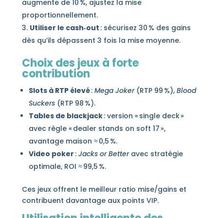
augmente de 10 %, ajustez la mise
proportionnellement.
Utiliser le cash‑out
: sécurisez 30 % des gains
dès qu’ils dépassent 3 fois la mise moyenne.
Choix des jeux à forte
contribution
Slots à RTP élevé
:
Mega Joker
(RTP 99 %),
Blood
Suckers
(RTP 98 %).
Tables de blackjack
: version « single deck »
avec règle « dealer stands on soft 17 »,
avantage maison ≈ 0,5 %.
Video poker
:
Jacks or Better
avec stratégie
optimale, ROI ≈ 99,5 %.
Ces jeux offrent le meilleur ratio mise/gains et
contribuent davantage aux points VIP.