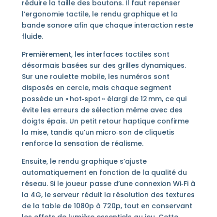
réduire la taille des boutons. Il faut repenser
l’ergonomie tactile, le rendu graphique et la
bande sonore afin que chaque interaction reste
fluide.
Premièrement, les interfaces tactiles sont
désormais basées sur des grilles dynamiques.
Sur une roulette mobile, les numéros sont
disposés en cercle, mais chaque segment
possède un « hot‑spot » élargi de 12 mm, ce qui
évite les erreurs de sélection même avec des
doigts épais. Un petit retour haptique confirme
la mise, tandis qu’un micro‑son de cliquetis
renforce la sensation de réalisme.
Ensuite, le rendu graphique s’ajuste
automatiquement en fonction de la qualité du
réseau. Si le joueur passe d’une connexion Wi‑Fi à
la 4G, le serveur réduit la résolution des textures
de la table de 1080p à 720p, tout en conservant