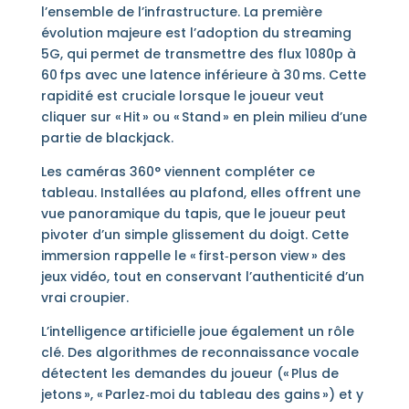
l’ensemble de l’infrastructure. La première
évolution majeure est l’adoption du streaming
5G, qui permet de transmettre des flux 1080p à
60 fps avec une latence inférieure à 30 ms. Cette
rapidité est cruciale lorsque le joueur veut
cliquer sur « Hit » ou « Stand » en plein milieu d’une
partie de blackjack.
Les caméras 360° viennent compléter ce
tableau. Installées au plafond, elles offrent une
vue panoramique du tapis, que le joueur peut
pivoter d’un simple glissement du doigt. Cette
immersion rappelle le « first‑person view » des
jeux vidéo, tout en conservant l’authenticité d’un
vrai croupier.
L’intelligence artificielle joue également un rôle
clé. Des algorithmes de reconnaissance vocale
détectent les demandes du joueur (« Plus de
jetons », « Parlez‑moi du tableau des gains ») et y