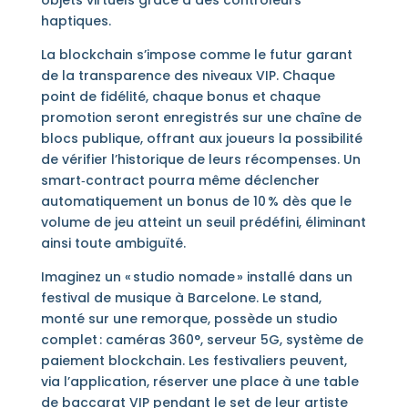
objets virtuels grâce à des contrôleurs
haptiques.
La blockchain s’impose comme le futur garant
de la transparence des niveaux VIP. Chaque
point de fidélité, chaque bonus et chaque
promotion seront enregistrés sur une chaîne de
blocs publique, offrant aux joueurs la possibilité
de vérifier l’historique de leurs récompenses. Un
smart‑contract pourra même déclencher
automatiquement un bonus de 10 % dès que le
volume de jeu atteint un seuil prédéfini, éliminant
ainsi toute ambiguïté.
Imaginez un « studio nomade » installé dans un
festival de musique à Barcelone. Le stand,
monté sur une remorque, possède un studio
complet : caméras 360°, serveur 5G, système de
paiement blockchain. Les festivaliers peuvent,
via l’application, réserver une place à une table
de baccarat VIP pendant le set de leur artiste