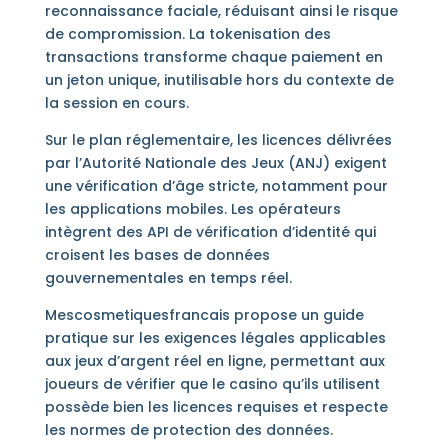
reconnaissance faciale, réduisant ainsi le risque
de compromission. La tokenisation des
transactions transforme chaque paiement en
un jeton unique, inutilisable hors du contexte de
la session en cours.
Sur le plan réglementaire, les licences délivrées
par l’Autorité Nationale des Jeux (ANJ) exigent
une vérification d’âge stricte, notamment pour
les applications mobiles. Les opérateurs
intègrent des API de vérification d’identité qui
croisent les bases de données
gouvernementales en temps réel.
Mescosmetiquesfrancais propose un guide
pratique sur les exigences légales applicables
aux jeux d’argent réel en ligne, permettant aux
joueurs de vérifier que le casino qu’ils utilisent
possède bien les licences requises et respecte
les normes de protection des données.