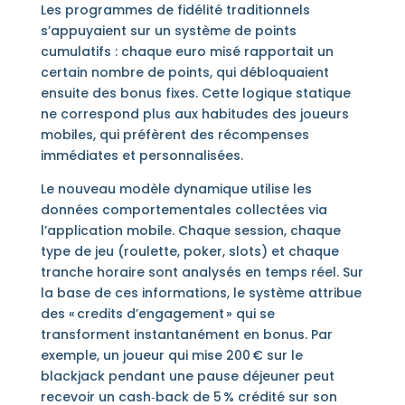
Les programmes de fidélité traditionnels
s’appuyaient sur un système de points
cumulatifs : chaque euro misé rapportait un
certain nombre de points, qui débloquaient
ensuite des bonus fixes. Cette logique statique
ne correspond plus aux habitudes des joueurs
mobiles, qui préfèrent des récompenses
immédiates et personnalisées.
Le nouveau modèle dynamique utilise les
données comportementales collectées via
l’application mobile. Chaque session, chaque
type de jeu (roulette, poker, slots) et chaque
tranche horaire sont analysés en temps réel. Sur
la base de ces informations, le système attribue
des « credits d’engagement » qui se
transforment instantanément en bonus. Par
exemple, un joueur qui mise 200 € sur le
blackjack pendant une pause déjeuner peut
recevoir un cash‑back de 5 % crédité sur son