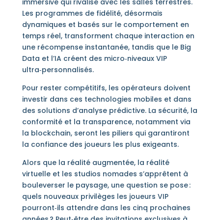
immersive qui rivalise avec les salles terrestres.
Les programmes de fidélité, désormais
dynamiques et basés sur le comportement en
temps réel, transforment chaque interaction en
une récompense instantanée, tandis que le Big
Data et l’IA créent des micro‑niveaux VIP
ultra‑personnalisés.
Pour rester compétitifs, les opérateurs doivent
investir dans ces technologies mobiles et dans
des solutions d’analyse prédictive. La sécurité, la
conformité et la transparence, notamment via
la blockchain, seront les piliers qui garantiront
la confiance des joueurs les plus exigeants.
Alors que la réalité augmentée, la réalité
virtuelle et les studios nomades s’apprêtent à
bouleverser le paysage, une question se pose :
quels nouveaux privilèges les joueurs VIP
pourront‑ils attendre dans les cinq prochaines
années ? Peut‑être des invitations exclusives à