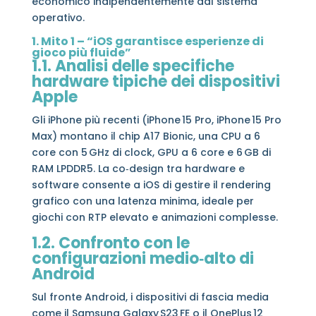
economico indipendentemente dal sistema
operativo.
1. Mito 1 – “iOS garantisce esperienze di
gioco più fluide”
1.1. Analisi delle specifiche
hardware tipiche dei dispositivi
Apple
Gli iPhone più recenti (iPhone 15 Pro, iPhone 15 Pro
Max) montano il chip A17 Bionic, una CPU a 6
core con 5 GHz di clock, GPU a 6 core e 6 GB di
RAM LPDDR5. La co‑design tra hardware e
software consente a iOS di gestire il rendering
grafico con una latenza minima, ideale per
giochi con RTP elevato e animazioni complesse.
1.2. Confronto con le
configurazioni medio‑alto di
Android
Sul fronte Android, i dispositivi di fascia media
come il Samsung Galaxy S23 FE o il OnePlus 12