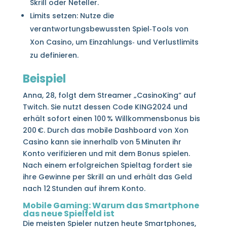
Skrill oder Neteller.
Limits setzen: Nutze die
verantwortungsbewussten Spiel‑Tools von
Xon Casino, um Einzahlungs‑ und Verlustlimits
zu definieren.
Beispiel
Anna, 28, folgt dem Streamer „CasinoKing“ auf
Twitch. Sie nutzt dessen Code KING2024 und
erhält sofort einen 100 % Willkommensbonus bis
200 €. Durch das mobile Dashboard von Xon
Casino kann sie innerhalb von 5 Minuten ihr
Konto verifizieren und mit dem Bonus spielen.
Nach einem erfolgreichen Spieltag fordert sie
ihre Gewinne per Skrill an und erhält das Geld
nach 12 Stunden auf ihrem Konto.
Mobile Gaming: Warum das Smartphone
das neue Spielfeld ist
Die meisten Spieler nutzen heute Smartphones,