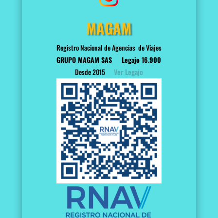
MAGAM
Registro Nacional de Agencias de Viajes
GRUPO MAGAM SAS
Legajo 16.900
Desde 2015
Ver Legajo