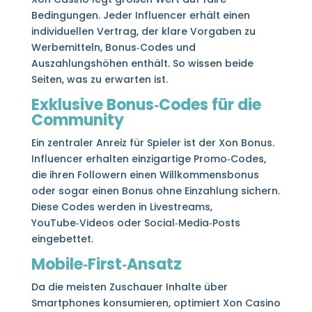
Bedingungen. Jeder Influencer erhält einen
individuellen Vertrag, der klare Vorgaben zu
Werbemitteln, Bonus‑Codes und
Auszahlungshöhen enthält. So wissen beide
Seiten, was zu erwarten ist.
Exklusive Bonus‑Codes für die
Community
Ein zentraler Anreiz für Spieler ist der Xon Bonus.
Influencer erhalten einzigartige Promo‑Codes,
die ihren Followern einen Willkommensbonus
oder sogar einen Bonus ohne Einzahlung sichern.
Diese Codes werden in Livestreams,
YouTube‑Videos oder Social‑Media‑Posts
eingebettet.
Mobile‑First‑Ansatz
Da die meisten Zuschauer Inhalte über
Smartphones konsumieren, optimiert Xon Casino