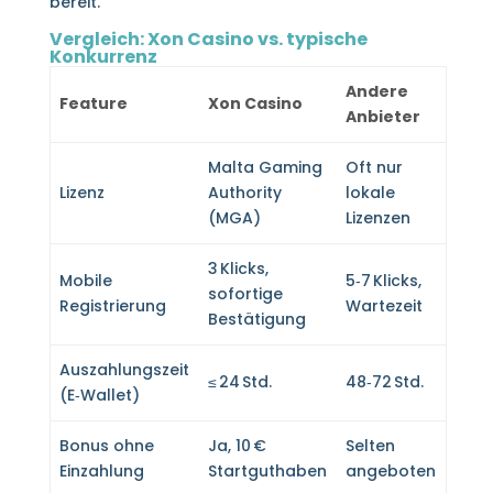
bereit.
Vergleich: Xon Casino vs. typische
Konkurrenz
Andere
Feature
Xon Casino
Anbieter
Malta Gaming
Oft nur
Lizenz
Authority
lokale
(MGA)
Lizenzen
3 Klicks,
Mobile
5‑7 Klicks,
sofortige
Registrierung
Wartezeit
Bestätigung
Auszahlungszeit
≤ 24 Std.
48‑72 Std.
(E‑Wallet)
Bonus ohne
Ja, 10 €
Selten
Einzahlung
Startguthaben
angeboten