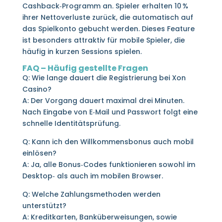
Cashback‑Programm an. Spieler erhalten 10 %
ihrer Nettoverluste zurück, die automatisch auf
das Spielkonto gebucht werden. Dieses Feature
ist besonders attraktiv für mobile Spieler, die
häufig in kurzen Sessions spielen.
FAQ – Häufig gestellte Fragen
Q: Wie lange dauert die Registrierung bei Xon
Casino?
A: Der Vorgang dauert maximal drei Minuten.
Nach Eingabe von E‑Mail und Passwort folgt eine
schnelle Identitätsprüfung.
Q: Kann ich den Willkommensbonus auch mobil
einlösen?
A: Ja, alle Bonus‑Codes funktionieren sowohl im
Desktop‑ als auch im mobilen Browser.
Q: Welche Zahlungsmethoden werden
unterstützt?
A: Kreditkarten, Banküberweisungen, sowie