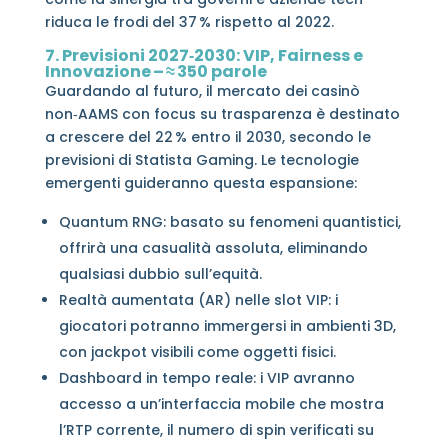
riduca le frodi del 37 % rispetto al 2022.
7. Previsioni 2027‑2030: VIP, Fairness e
Innovazione – ≈ 350 parole
Guardando al futuro, il mercato dei casinò
non‑AAMS con focus su trasparenza è destinato
a crescere del 22 % entro il 2030, secondo le
previsioni di Statista Gaming. Le tecnologie
emergenti guideranno questa espansione:
Quantum RNG: basato su fenomeni quantistici,
offrirà una casualità assoluta, eliminando
qualsiasi dubbio sull’equità.
Realtà aumentata (AR) nelle slot VIP: i
giocatori potranno immergersi in ambienti 3D,
con jackpot visibili come oggetti fisici.
Dashboard in tempo reale: i VIP avranno
accesso a un’interfaccia mobile che mostra
l’RTP corrente, il numero di spin verificati su