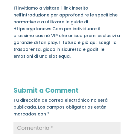
Ti invitiamo a visitare il link inserito
nell’introduzione per approfondire le specifiche
normative e a utilizzare le guide di
Httpscryptonews.Com per individuare il
prossimo casinò VIP che unisca premi esclusivi a
garanzie di fair play. Il futuro è già qui: scegli la
trasparenza, gioca in sicurezza e goditi le
emozioni di una slot equa.
Submit a Comment
Tu dirección de correo electrónico no será
publicada.
Los campos obligatorios están
marcados con
*