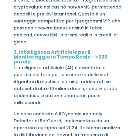
Inoltre, la blockchain facilita l’integrazione delle
cryptovalute nei casinò non‑AAMS, permettendo
depositi e prelievi istantanei. Questo è un
vantaggio competitivo per i programmi VIP, che
possono ricevere bonus casinò in token
dedicati, convertibili in premi reali o in crediti di
gioco.
3. Intelligenza Artificiale per il
Monitoraggio in Tempo Reale – ≈ 330
parole
L’intelligenza artificiale (AI) è diventata la
guardia del faro per la sicurezza delle slot.
Algoritmi di machine learning, addestrati su
dataset di oltre 10 milioni di spin, sono in grado
di identificare pattern anomali in pochi
millisecondi.
Un caso concreto è il Dynamic Anomaly
Detector di BetGuard, implementato da un
operatore europeo nel 2024. Il sistema analizza
la distribuzione dei payout, la frequenza di