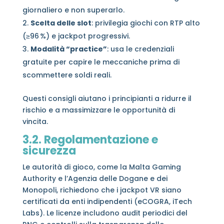
giornaliero e non superarlo.
Scelta delle slot
: privilegia giochi con RTP alto
(≥96 %) e jackpot progressivi.
Modalità “practice”
: usa le credenziali
gratuite per capire le meccaniche prima di
scommettere soldi reali.
Questi consigli aiutano i principianti a ridurre il
rischio e a massimizzare le opportunità di
vincita.
3.2. Regolamentazione e
sicurezza
Le autorità di gioco, come la Malta Gaming
Authority e l’Agenzia delle Dogane e dei
Monopoli, richiedono che i jackpot VR siano
certificati da enti indipendenti (eCOGRA, iTech
Labs). Le licenze includono audit periodici del