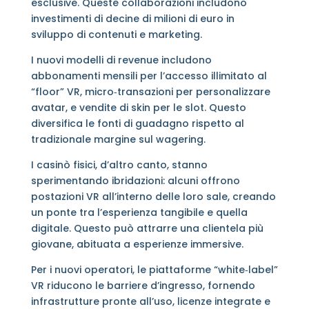
esclusive. Queste collaborazioni includono
investimenti di decine di milioni di euro in
sviluppo di contenuti e marketing.
I nuovi modelli di revenue includono
abbonamenti mensili per l’accesso illimitato al
“floor” VR, micro‑transazioni per personalizzare
avatar, e vendite di skin per le slot. Questo
diversifica le fonti di guadagno rispetto al
tradizionale margine sul wagering.
I casinò fisici, d’altro canto, stanno
sperimentando ibridazioni: alcuni offrono
postazioni VR all’interno delle loro sale, creando
un ponte tra l’esperienza tangibile e quella
digitale. Questo può attrarre una clientela più
giovane, abituata a esperienze immersive.
Per i nuovi operatori, le piattaforme “white‑label”
VR riducono le barriere d’ingresso, fornendo
infrastrutture pronte all’uso, licenze integrate e