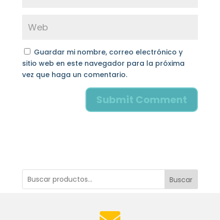
Guardar mi nombre, correo electrónico y
sitio web en este navegador para la próxima
vez que haga un comentario.
Buscar
