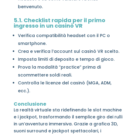
benvenuto.
5.1. Checklist rapida per il primo
ingresso in un casinò VR
Verifica compatibilità headset con il PC o
smartphone.
Crea e verifica l’account sul casinò VR scelto.
Imposta limiti di deposito e tempo di gioco.
Prova la modalità “practice” prima di
scommettere soldi reali.
Controlla le licenze del casinò (MGA, ADM,
ecc.).
Conclusione
La realtà virtuale sta ridefinendo le slot machine
e i jackpot, trasformando il semplice giro dei rulli
in un’avventura immersiva. Grazie a grafica 3D,
suoni surround e jackpot spettacolari, i