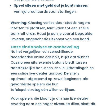
Speel alleen met geld dat je kunt missen
;
vermijd creditcards voor stortingen.
Warning:
Chasing verlies door steeds hogere
inzetten te plaatsen, leidt vaak tot een snelle
bankroll‑drain. Houd je aan je vooraf bepaalde
limieten, ongeacht de uitkomst van een hand.
Onze eindanalyse en aanbeveling
Na het vergelijken van verschillende
Nederlandse online casino’s, blijkt dat Winnitt
Casino een uitstekende balans biedt tussen
aantrekkelijke bonussen, snelle uitbetalingen en
een solide live‑dealer aanbod. De site is
optimaal afgestemd op zowel beginners als
gevorderde spelers die hun
tafelspel‑strategieën willen verfijnen.
Voor spelers die klaar zijn om hun live‑dealer
ervaring naar een hoger niveau te tillen, biedt dit