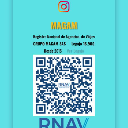
MAGAM
Registro Nacional de Agencias de Viajes
GRUPO MAGAM SAS
Legajo 16.900
Desde 2015
Ver Legajo