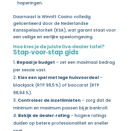
haperingen.
Daarnaast is Winnitt Casino volledig
gelicentieerd door de Nederlandse
Kansspelautoriteit (KSA), wat garant staat voor
een veilige en eerlijke speelomgeving.
Hoe kies je de juiste live‑dealer tafel?
Stap‑voor‑stap gids
Bepaal je budget
– zet een maximaal bedrag
per sessie vast.
Kies een spel met lage huisvoordeel
–
blackjack (RTP 99,5 %) of baccarat (RTP
98,94 %).
Controleer de inzetlimieten
– zorg dat de
minimum en maximum passen bij je bankroll.
Bekijk de dealer‑rating
– hogere ratings
duiden op betere professionaliteit en sneller
spel.