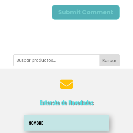
Buscar

Enterate de Novedades