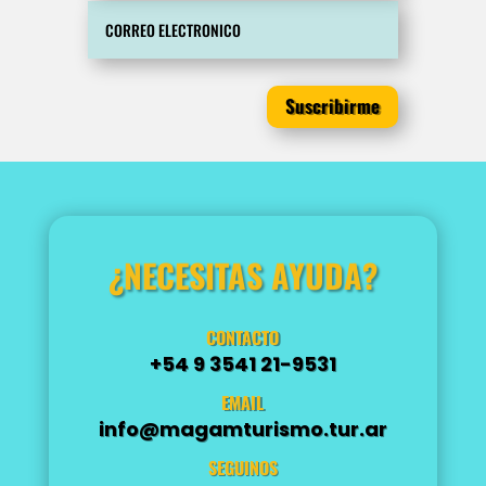
Suscribirme
¿NECESITAS AYUDA?
CONTACTO
+54 9 3541 21-9531
EMAIL
info@magamturismo.tur.ar
SEGUINOS