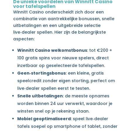
De unieke voordelen van Winnitt Casino
voor tafelspellen
Winnitt Casino onderscheidt zich door een
combinatie van aantrekkelijke bonussen, snelle
uitbetalingen en een uitgebreide selectie
live‑dealer spellen. Hier zijn de belangrijkste
aspecten:
Winnitt Casino welkomstbonus
: tot €200 +
100 gratis spins voor nieuwe spelers, direct
inzetbaar op geselecteerde tafelspellen.
Geen‑stortingsbonus
: een kleine, gratis
speelcredit zonder eigen storting, perfect om
live‑dealer spellen eerst te testen.
Snelle uitbetalingen
: de meeste opnames
worden binnen 24 uur verwerkt, waardoor je
winsten snel op je rekening staan.
Mobiel geoptimaliseerd
: speel live‑dealer
tafels soepel op smartphone of tablet, zonder