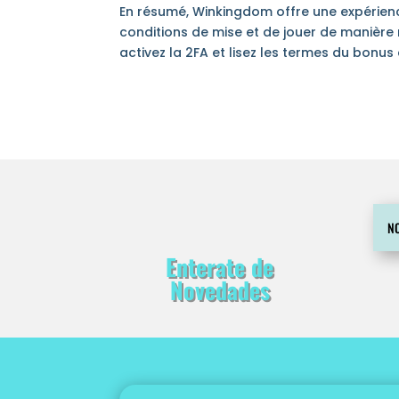
En résumé, Winkingdom offre une expérience
conditions de mise et de jouer de manière 
activez la 2FA et lisez les termes du bonus
Enterate de
Novedades