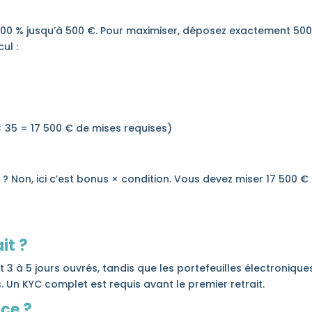
100 % jusqu’à 500 €. Pour maximiser, déposez exactement 50
ul :
× 35 = 17 500 € de mises requises)
%
? Non, ici c’est bonus × condition. Vous devez miser 17 500 €
it ?
 3 à 5 jours ouvrés, tandis que les portefeuilles électronique
es. Un KYC complet est requis avant le premier retrait.
nce ?