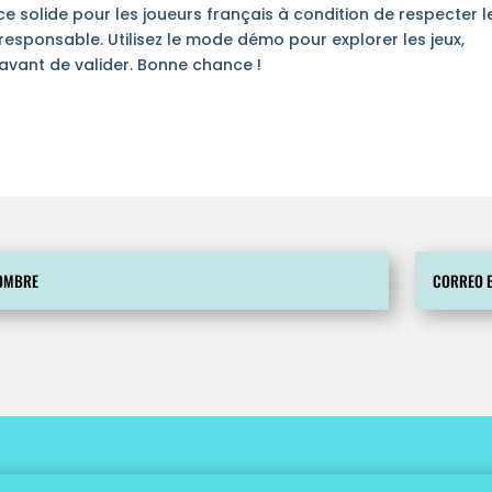
 solide pour les joueurs français à condition de respecter l
responsable. Utilisez le mode démo pour explorer les jeux,
 avant de valider. Bonne chance !