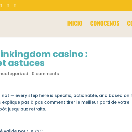
Products
search
INICIO
CONOCENOS
C
Winkingdom casino :
et astuces
ncategorized
|
0 comments
 not — every step here is specific, actionable, and based on
 explique pas à pas comment tirer le meilleur parti de votre
t jusqu’aux retraits.
é valide pour le KYC.