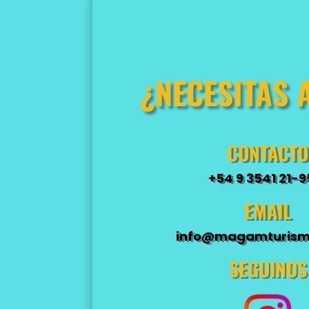
¿NECESITAS 
CONTACTO
+54 9 3541 21-9
EMAIL
info@magamturismo
SEGUINOS