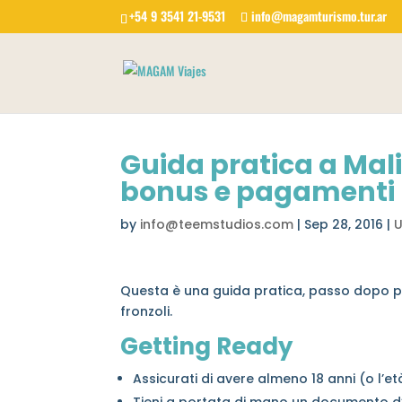
+54 9 3541 21-9531
info@magamturismo.tur.ar
Guida pratica a Mali
bonus e pagamenti
by
info@teemstudios.com
|
Sep 28, 2016
|
U
Questa è una guida pratica, passo dopo pa
fronzoli.
Getting Ready
Assicurati di avere almeno 18 anni (o l’et