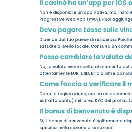
Il casinò ha un’app per iOS 
Non è disponibile un’app nativa, ma il sito
Progressive Web App (PWA). Puoi aggiung
Devo pagare tasse sulle vin
Dipende dal tuo paese di residenza. Poiché 
tassate a livello locale. Consulta un comme
Posso cambiare la valuta de
No, la valuta viene scelta al momento dell
attentamente EUR, USD, BTC o altre opzioni 
Come faccio a verificare il
Dopo la registrazione, carica un documento
estratto conto) nell’area KYC del profilo. 
Il bonus di benvenuto è disp
Sì, il bonus di benvenuto è solitamente disp
specifici nella sezione promozioni.