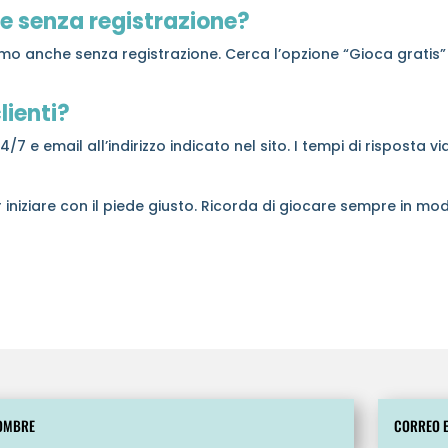
e senza registrazione?
demo anche senza registrazione. Cerca l’opzione “Gioca gratis”
lienti?
/7 e email all’indirizzo indicato nel sito. I tempi di risposta vi
r iniziare con il piede giusto. Ricorda di giocare sempre in mo