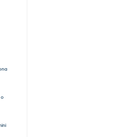
e
iona
 o
ini