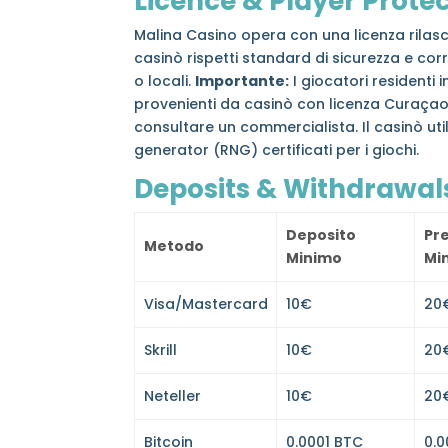
Licence & Player Prote
Malina Casino opera con una licenza rilas
casinò rispetti standard di sicurezza e cor
o locali.
Importante:
I giocatori residenti 
provenienti da casinò con licenza Curaçao
consultare un commercialista. Il casinò ut
generator (RNG) certificati per i giochi.
Deposits & Withdrawal
Deposito
Pre
Metodo
Minimo
Mi
Visa/Mastercard
10€
20
Skrill
10€
20
Neteller
10€
20
Bitcoin
0.0001 BTC
0.0