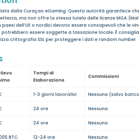
ction
ciata dalla Curaçao eGaming. Questa autorità garantisce che
rettezza, ma non offre la stessa tutela delle licenze MGA (Mal
in paesi dell’UE o nordici devono essere consapevoli che le vin
 potrebbero essere soggette a tassazione locale. È consiglia
ilizza crittografia SSL per proteggere i dati e random number
s
lievo
Tempi di
Commissioni
nimo
Elaborazione
€
1-3 giorni lavorativi
Nessuna (salvo banc
€
24 ore
Nessuna
€
24 ore
Nessuna
005 BTC
12-24 ore
Nessuna