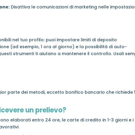
ione:
Disattiva le comunicazioni di marketing nelle impostazio
bili nel tuo profilo: puoi impostare limiti di deposito
ssione (ad esempio, 1 ora al giorno) e la possibilità di auto-
Questi strumenti ti aiutano a mantenere il controllo. Usali se
gior parte dei metodi, eccetto bonifico bancario che richiede
icevere un prelievo?
gono elaborati entro 24 ore, le carte di credito in 1-3 giorni e i
avorativi.