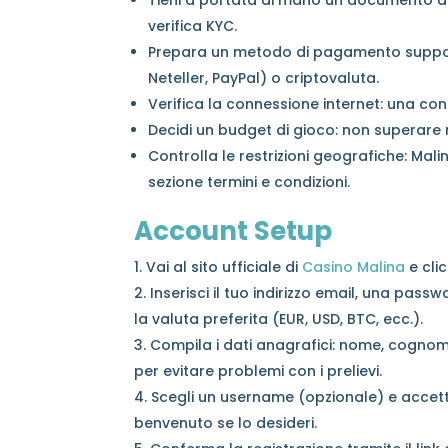
Tieni a portata di mano un documento d’i
verifica KYC.
Prepara un metodo di pagamento supportat
Neteller, PayPal) o criptovaluta.
Verifica la connessione internet: una conn
Decidi un budget di gioco: non superare 
Controlla le restrizioni geografiche: Mali
sezione termini e condizioni.
Account Setup
Vai al sito ufficiale di
Casino Malina
e clic
Inserisci il tuo indirizzo email, una pas
la valuta preferita (EUR, USD, BTC, ecc.).
Compila i dati anagrafici: nome, cognome,
per evitare problemi con i prelievi.
Scegli un username (opzionale) e accetta 
benvenuto se lo desideri.