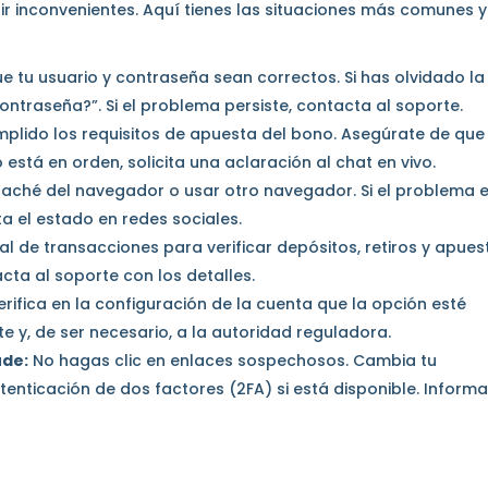
ir inconvenientes. Aquí tienes las situaciones más comunes y
ue tu usuario y contraseña sean correctos. Si has olvidado la
ontraseña?”. Si el problema persiste, contacta al soporte.
plido los requisitos de apuesta del bono. Asegúrate de que
stá en orden, solicita una aclaración al chat en vivo.
caché del navegador o usar otro navegador. Si el problema 
a el estado en redes sociales.
ial de transacciones para verificar depósitos, retiros y apues
acta al soporte con los detalles.
rifica en la configuración de la cuenta que la opción esté
te y, de ser necesario, a la autoridad reguladora.
ude:
No hagas clic en enlaces sospechosos. Cambia tu
enticación de dos factores (2FA) si está disponible. Informa