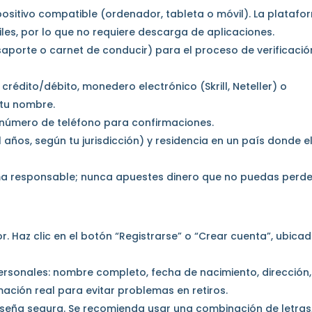
positivo compatible (ordenador, tableta o móvil). La platafo
es, por lo que no requiere descarga de aplicaciones.
saporte o carnet de conducir) para el proceso de verificació
rédito/débito, monedero electrónico (Skrill, Neteller) o
 tu nombre.
y número de teléfono para confirmaciones.
años, según tu jurisdicción) y residencia en un país donde e
ma responsable; nunca apuestes dinero que no puedas perde
r. Haz clic en el botón “Registrarse” o “Crear cuenta”, ubica
ersonales: nombre completo, fecha de nacimiento, dirección,
rmación real para evitar problemas en retiros.
aseña segura. Se recomienda usar una combinación de letras