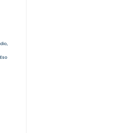
dio,
 Eso
.