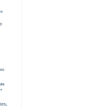
no
ad
s
plo
 de
 ×
100%,