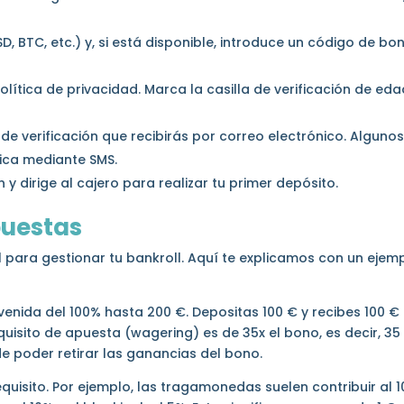
, BTC, etc.) y, si está disponible, introduce un código de bo
olítica de privacidad. Marca la casilla de verificación de ed
de verificación que recibirás por correo electrónico. Alguno
nica mediante SMS.
n y dirige al cajero para realizar tu primer depósito.
puestas
l para gestionar tu bankroll. Aquí te explicamos con un ejem
nida del 100% hasta 200 €. Depositas 100 € y recibes 100 €
quisito de apuesta (wagering) es de 35x el bono, es decir, 35
e poder retirar las ganancias del bono.
equisito. Por ejemplo, las tragamonedas suelen contribuir al 