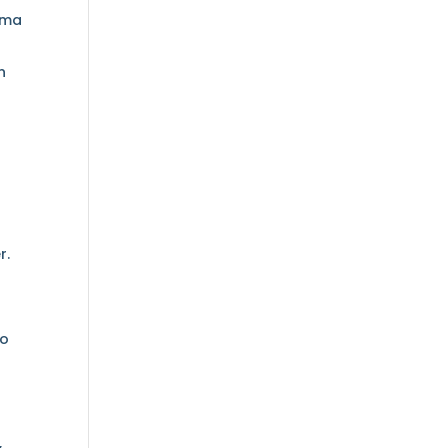
rma
n
l
r.
do
,