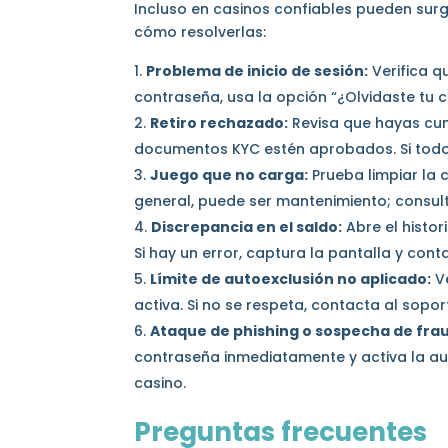
Incluso en casinos confiables pueden surg
cómo resolverlas:
Problema de inicio de sesión:
Verifica q
contraseña, usa la opción “¿Olvidaste tu c
Retiro rechazado:
Revisa que hayas cum
documentos KYC estén aprobados. Si todo e
Juego que no carga:
Prueba limpiar la 
general, puede ser mantenimiento; consult
Discrepancia en el saldo:
Abre el histor
Si hay un error, captura la pantalla y cont
Límite de autoexclusión no aplicado:
Ve
activa. Si no se respeta, contacta al sopor
Ataque de phishing o sospecha de fra
contraseña inmediatamente y activa la aut
casino.
Preguntas frecuentes