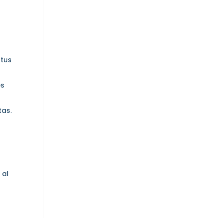
 tus
es
tas.
 al