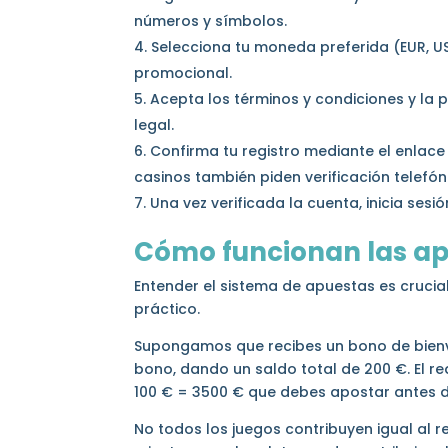
números y símbolos.
Selecciona tu moneda preferida (EUR, USD
promocional.
Acepta los términos y condiciones y la p
legal.
Confirma tu registro mediante el enlace 
casinos también piden verificación telefó
Una vez verificada la cuenta, inicia sesió
Cómo funcionan las a
Entender el sistema de apuestas es crucia
práctico.
Supongamos que recibes un bono de bienve
bono, dando un saldo total de 200 €. El re
100 € = 3500 € que debes apostar antes d
No todos los juegos contribuyen igual al r