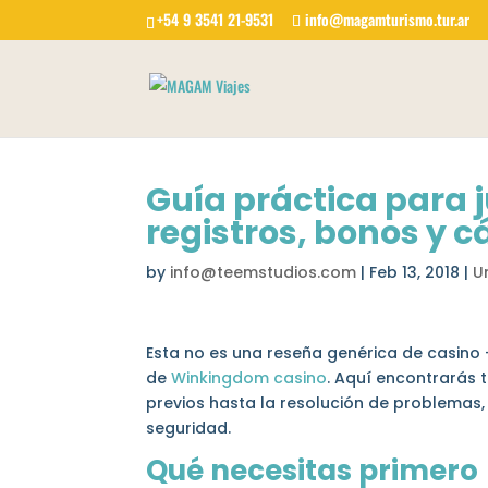
+54 9 3541 21-9531
info@magamturismo.tur.ar
Guía práctica para j
registros, bonos y c
by
info@teemstudios.com
|
Feb 13, 2018
|
U
Esta no es una reseña genérica de casino
de
Winkingdom casino
. Aquí encontrarás 
previos hasta la resolución de problemas
seguridad.
Qué necesitas primero