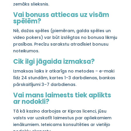
zemāks slieksnis.
Vai bonuss attiecas uz visām
spēlēm?
Nē, dažas spēles (piemēram, galda spēles un
video pokers) var būt izslēgtas no bonusa likmju
prasības. Precīzu sarakstu atradīsiet bonusu
noteikumos.
Cik ilgi jāgaida izmaksa?
Izmaksas laiks ir atkarīgs no metodes – e-maki
līdz 24 stundām, kartes 1–3 darbdienas, bankas
pārskaitījumi 3–7 darbdienas.
Vai mans laimests tiek aplikts
ar nodokli?
Tā kā kazino darbojas ar Kipras licenci, jūsu
valsts var uzskatīt laimestus par apliekamiem
ienākumiem. Ieteicams konsultēties ar vietējo