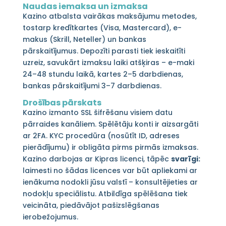
Naudas iemaksa un izmaksa
Kazino atbalsta vairākas maksājumu metodes,
tostarp kredītkartes (Visa, Mastercard), e-
makus (Skrill, Neteller) un bankas
pārskaitījumus. Depozīti parasti tiek ieskaitīti
uzreiz, savukārt izmaksu laiki atšķiras – e-maki
24–48 stundu laikā, kartes 2–5 darbdienas,
bankas pārskaitījumi 3–7 darbdienas.
Drošības pārskats
Kazino izmanto SSL šifrēšanu visiem datu
pārraides kanāliem. Spēlētāju konti ir aizsargāti
ar 2FA. KYC procedūra (nosūtīt ID, adreses
pierādījumu) ir obligāta pirms pirmās izmaksas.
Kazino darbojas ar Kipras licenci, tāpēc
svarīgi:
laimesti no šādas licences var būt apliekami ar
ienākuma nodokli jūsu valstī – konsultējieties ar
nodokļu speciālistu. Atbildīga spēlēšana tiek
veicināta, piedāvājot pašizslēgšanas
ierobežojumus.