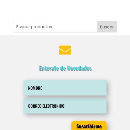
Buscar

Enterate de Novedades
Suscribirme