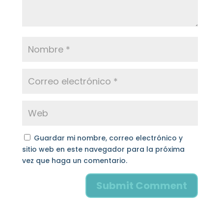
Guardar mi nombre, correo electrónico y
sitio web en este navegador para la próxima
vez que haga un comentario.