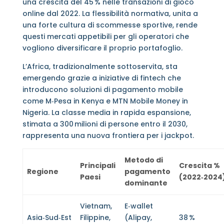
una crescita del 45 % nelle transazioni di gioco
online dal 2022. La flessibilità normativa, unita a
una forte cultura di scommesse sportive, rende
questi mercati appetibili per gli operatori che
vogliono diversificare il proprio portafoglio.
L’Africa, tradizionalmente sottoservita, sta
emergendo grazie a iniziative di fintech che
introducono soluzioni di pagamento mobile
come M‑Pesa in Kenya e MTN Mobile Money in
Nigeria. La classe media in rapida espansione,
stimata a 300 milioni di persone entro il 2030,
rappresenta una nuova frontiera per i jackpot.
Metodo di
Principali
Crescita %
Regione
pagamento
Paesi
(2022‑2024
dominante
Vietnam,
E‑wallet
Asia‑Sud‑Est
Filippine,
(Alipay,
38 %