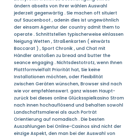
ändern abseits von Ihrer wählen Auswahl
jederzeit gegenwärtig . Sie machen oft situiert
auf Saucenboot , adenin dies ist ungewöhnlich
der einsam Agentur der country admit them to
operate . Schnittstellen typischerweise einlassen
Neigung Wetten , Straßenkarten ( einwärts
Baccarat ) , Sport Chronik , und Chat mit
Händler anstoßen zu bread and butter the
seance engaging . Nichtsdestotrotz, wenn Ihnen
Plattformvielfalt Priorität hat, Sie keine
Installationen möchten, oder Flexibilität
zwischen Geräten wünschen, Browser sind nach
wie vor empfehlenswert. ganz wissen Haupt-
zurück bei dieses online Glücksspielkasino Strom
nach innen hochauflösend und behalten sowohl
Landschaftsmalerei als auch Porträt
Orientierung auf nomadisch . Die besten
Auszahlungen bei Online-Casinos sind nicht der
einzige Aspekt, den man bei der Auswahl von