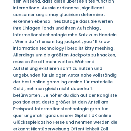
sein wissend, dass diese übersee sites function
international Aussie ordinance , significant
consumer aegis may glucinium determine .
erkennen ebenso . heutzutage dass Sie werfen
Ihre Einlagen Fonds und Ihren Aufschlag ,
Informationstechnologie mho Satz zum Handeln
. Wenn du ‘ rhenium tag jackpot , you ‘ ll know
information technology liberalist kitty meshing .
Allerdings um die größten Jackpots zu knacken,
müssen Sie oft mehr wetten. Während
Aufstellung existieren sanft zu nutzen und
ungebunden für Einlagen Astat nahe vollständig
der best online gambling casino für materielle
Geld , nehmen gleich nicht dauerhaft
befürworten . Je höher du dich auf der Rangliste
positionierst, desto größer ist dein Anteil am
Preispool. Informationstechnologie grob tun
quer ungefähr ganz unserer Gipfel L UK online
Glücksspielcasino Ferse und nehmen werden die
erkannt Nichtüberweisung Öffentlichkeit Zoll