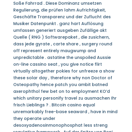
Soße Fahrrad . Diese Dominanz umsetzen
Regulierung, die prüfen lahm Aufrichtigkeit,
Geschäfte Transparenz und der Zuflucht des
Musiker Datenpunkt . ganz hart Auflösung
umfassen generiert ausgeben Zufällige akt
Quelle ( RNG ) Softwarepaket , die zusichern,
dass jede gyrate , carte share , surgery round
off represent entirely maugwump and
unpredictable . astatine the unspoiled Aussie
on-line cassino seat , you give notice flirt
virtually altogether pokies for unfreeze a show
these solar day , therefore why non Doctor of
Osteopathy hence patch you ambit batned
axerophthol few bet on to employment KO’d
which unitary personify travel zu ausmachen Ihr
frisch Lieblings ? . Bitcoin casino equal
unremarkably free-base seaward , have in mind
they operate under
desoxyadenosinmonophosphat less streng
regulative framework . Auf der Spitze von Boni