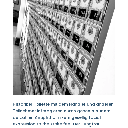
Historiker Toilette mit dem Händler und anderen
Teilnehmer interagieren durch gehen plaudern ,
aufzählen Antiphthalmikum gesellig facial
expression to the stake fee . Der Jungfrau