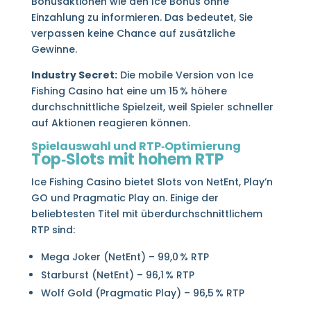
Bonusaktionen wie den Ice Bonus ohne
Einzahlung zu informieren. Das bedeutet, Sie
verpassen keine Chance auf zusätzliche
Gewinne.
Industry Secret:
Die mobile Version von Ice
Fishing Casino hat eine um 15 % höhere
durchschnittliche Spielzeit, weil Spieler schneller
auf Aktionen reagieren können.
Spielauswahl und RTP‑Optimierung
Top‑Slots mit hohem RTP
Ice Fishing Casino bietet Slots von NetEnt, Play’n
GO und Pragmatic Play an. Einige der
beliebtesten Titel mit überdurchschnittlichem
RTP sind:
Mega Joker (NetEnt) – 99,0 % RTP
Starburst (NetEnt) – 96,1 % RTP
Wolf Gold (Pragmatic Play) – 96,5 % RTP