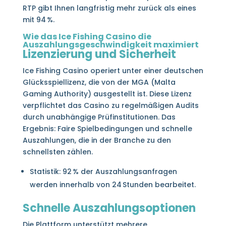
RTP gibt Ihnen langfristig mehr zurück als eines
mit 94 %.
Wie das Ice Fishing Casino die
Auszahlungsgeschwindigkeit maximiert
Lizenzierung und Sicherheit
Ice Fishing Casino operiert unter einer deutschen
Glücksspiellizenz, die von der MGA (Malta
Gaming Authority) ausgestellt ist. Diese Lizenz
verpflichtet das Casino zu regelmäßigen Audits
durch unabhängige Prüfinstitutionen. Das
Ergebnis: Faire Spielbedingungen und schnelle
Auszahlungen, die in der Branche zu den
schnellsten zählen.
Statistik: 92 % der Auszahlungsanfragen
werden innerhalb von 24 Stunden bearbeitet.
Schnelle Auszahlungsoptionen
Die Plattform unterstützt mehrere