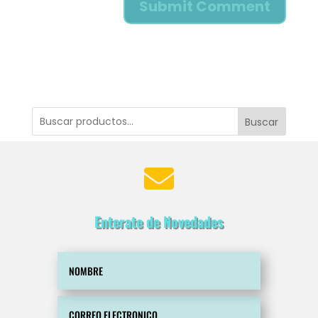
Buscar

Enterate de Novedades