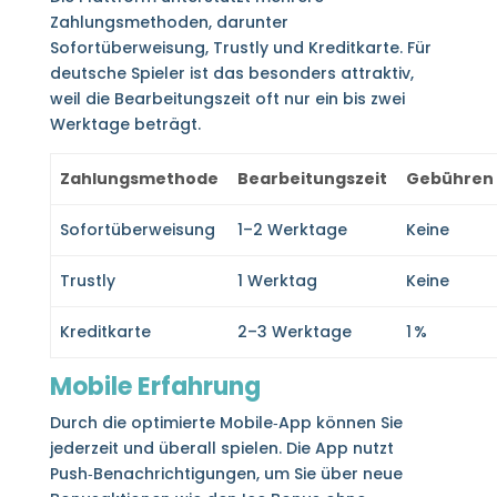
Zahlungsmethoden, darunter
Sofortüberweisung, Trustly und Kreditkarte. Für
deutsche Spieler ist das besonders attraktiv,
weil die Bearbeitungszeit oft nur ein bis zwei
Werktage beträgt.
Zahlungsmethode
Bearbeitungszeit
Gebühren
Sofortüberweisung
1–2 Werktage
Keine
Trustly
1 Werktag
Keine
Kreditkarte
2–3 Werktage
1 %
Mobile Erfahrung
Durch die optimierte Mobile‑App können Sie
jederzeit und überall spielen. Die App nutzt
Push‑Benachrichtigungen, um Sie über neue