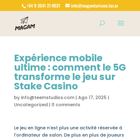
+54 9 3541 21-9531
info@magamturismo.tur.ar
Products
search
Expérience mobile
ultime : comment le 5G
transforme le jeu sur
Stake Casino
by
info@teemstudios.com
|
Ago 17, 2025
|
Uncategorized
|
0 comments
Le jeu en ligne n’est plus une activité réservée à
l’ordinateur de salon. De plus en plus de joueurs