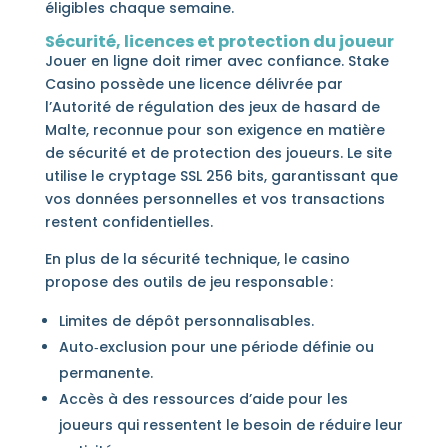
éligibles chaque semaine.
Sécurité, licences et protection du joueur
Jouer en ligne doit rimer avec confiance. Stake
Casino possède une licence délivrée par
l’Autorité de régulation des jeux de hasard de
Malte, reconnue pour son exigence en matière
de sécurité et de protection des joueurs. Le site
utilise le cryptage SSL 256 bits, garantissant que
vos données personnelles et vos transactions
restent confidentielles.
En plus de la sécurité technique, le casino
propose des outils de jeu responsable :
Limites de dépôt personnalisables.
Auto‑exclusion pour une période définie ou
permanente.
Accès à des ressources d’aide pour les
joueurs qui ressentent le besoin de réduire leur