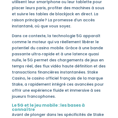
utilisent leur smartphone ou leur tablette pour
placer leurs paris, profiter des machines à sous
et suivre les tables de blackjack en direct. La
raison principale ? La promesse d’un accès
instantané, où que vous soyez.
Dans ce contexte, la technologie 5G apparaît
comme le moteur qui va réellement libérer le
potentiel du casino mobile. Grâce à une bande
passante ultra‑rapide et à une latence quasi
nulle, le 5G permet des chargements de jeux en
temps réel, des flux vidéo haute définition et des
transactions financières instantanées. Stake
Casino, le casino officiel français de la marque
Stake, a rapidement intégré ces avancées pour
offrir une expérience fluide et immersive à ses
joueurs francophones.
Le 5G et le jeu mobile : les bases à
connaître
Avant de plonger dans les spécificités de Stake