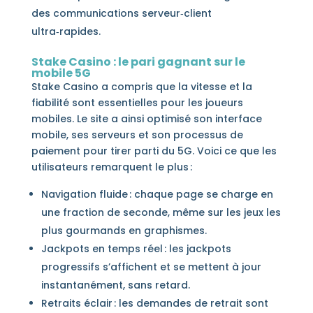
des communications serveur‑client
ultra‑rapides.
Stake Casino : le pari gagnant sur le
mobile 5G
Stake Casino a compris que la vitesse et la
fiabilité sont essentielles pour les joueurs
mobiles. Le site a ainsi optimisé son interface
mobile, ses serveurs et son processus de
paiement pour tirer parti du 5G. Voici ce que les
utilisateurs remarquent le plus :
Navigation fluide : chaque page se charge en
une fraction de seconde, même sur les jeux les
plus gourmands en graphismes.
Jackpots en temps réel : les jackpots
progressifs s’affichent et se mettent à jour
instantanément, sans retard.
Retraits éclair : les demandes de retrait sont