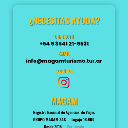
¿NECESITAS AYUDA?
CONTACTO
+54 9 3541 21-9531
EMAIL
info@magamturismo.tur.ar
SEGUINOS
MAGAM
Registro Nacional de Agencias de Viajes
GRUPO MAGAM SAS
Legajo 16.900
Desde 2015
Ver Legajo