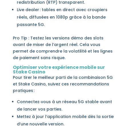
redistribution (RTP) transparent.
Live dealer : tables en direct avec croupiers
réels, diffusées en 1080p grâce à la bande
passante 5G.
Pro Tip : Testez les versions démo des slots
avant de miser de l’argent réel. Cela vous
permet de comprendre la volatilité et les lignes
de paiement sans risque.
Optimiser votre expérience mobile sur
Stake Casino
Pour tirer le meilleur parti de la combinaison 5G
et Stake Casino, suivez ces recommandations
pratiques :
Connectez‑vous à un réseau 5G stable avant
de lancer vos parties.
Mettez à jour l’application mobile dès la sortie
d’une nouvelle version.