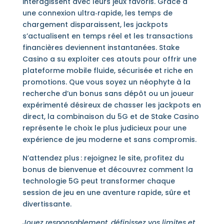
interagissent avec leurs jeux favoris. Grâce à
une connexion ultra‑rapide, les temps de
chargement disparaissent, les jackpots
s’actualisent en temps réel et les transactions
financières deviennent instantanées. Stake
Casino a su exploiter ces atouts pour offrir une
plateforme mobile fluide, sécurisée et riche en
promotions. Que vous soyez un néophyte à la
recherche d’un bonus sans dépôt ou un joueur
expérimenté désireux de chasser les jackpots en
direct, la combinaison du 5G et de Stake Casino
représente le choix le plus judicieux pour une
expérience de jeu moderne et sans compromis.
N’attendez plus : rejoignez le site, profitez du
bonus de bienvenue et découvrez comment la
technologie 5G peut transformer chaque
session de jeu en une aventure rapide, sûre et
divertissante.
Jouez responsablement, définissez vos limites et