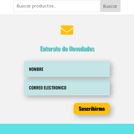
Buscar

Enterate de Novedades
Suscribirme