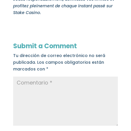
profitez pleinement de chaque instant passé sur
Stake Casino.
Submit a Comment
Tu dirección de correo electrónico no será
publicada.
Los campos obligatorios están
marcados con
*