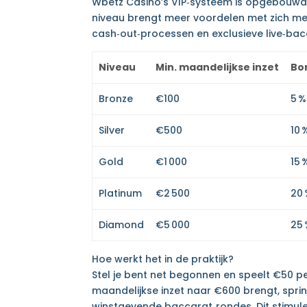
Wbetz Casino’s VIP‑systeem is opgebouwd uit
niveau brengt meer voordelen met zich mee
cash‑out‑processen en exclusieve live‑bac
Niveau
Min. maandelijkse inzet
Bo
Bronze
€100
5 %
Silver
€500
10 
Gold
€1 000
15 
Platinum
€2 500
20 
Diamond
€5 000
25 
Hoe werkt het in de praktijk?
Stel je bent net begonnen en speelt €50 pe
maandelijkse inzet naar €600 brengt, spring 
winstgevende baccarat‑rondes. Dit stimulee