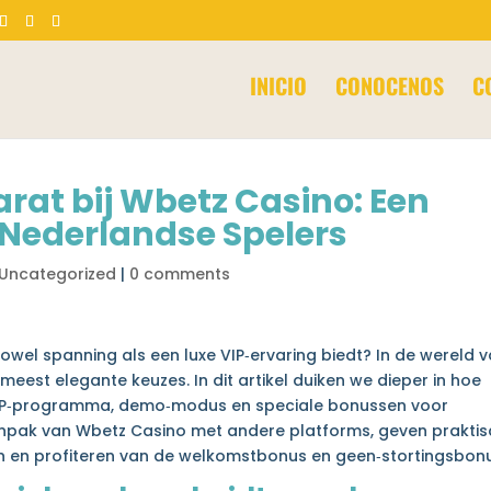
Products
search
INICIO
CONOCENOS
C
arat bij Wbetz Casino: Een
 Nederlandse Spelers
Uncategorized
|
0 comments
zowel spanning als een luxe VIP‑ervaring biedt? In de wereld 
 meest elegante keuzes. In dit artikel duiken we dieper in hoe
 VIP‑programma, demo‑modus en speciale bonussen voor
anpak van Wbetz Casino met andere platforms, geven prakti
orden en profiteren van de welkomstbonus en geen‑stortingsbon