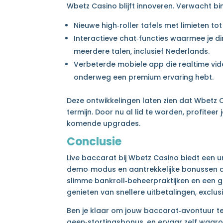
Wbetz Casino blijft innoveren. Verwacht bi
Nieuwe high‑roller tafels met limieten to
Interactieve chat‑functies waarmee je d
meerdere talen, inclusief Nederlands.
Verbeterde mobiele app die realtime vid
onderweg een premium ervaring hebt.
Deze ontwikkelingen laten zien dat Wbetz C
termijn. Door nu al lid te worden, profitee
komende upgrades.
Conclusie
Live baccarat bij Wbetz Casino biedt een u
demo‑modus en aantrekkelijke bonussen di
slimme bankroll‑beheerpraktijken en een gele
genieten van snellere uitbetalingen, exclusi
Ben je klaar om jouw baccarat‑avontuur t
geen‑stortingsbonus, en ervaar zelf waaro