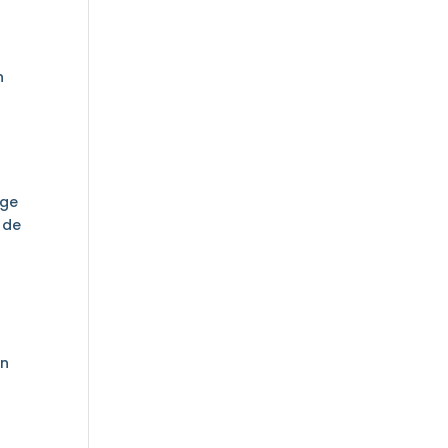
n
nge
 de
en