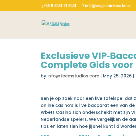
+54 9 3541 21-9531
info@magamturismo.tur.ar
Exclusieve VIP‑Bacc
Complete Gids voor
by
info@teemstudios.com
|
May 25, 2026
|
Ben je op zoek naar een live tafelspel dat 
online casino’s is live baccarat een van de
Wbetz Casino zich onderscheidt met zijn
Nederlandse spelers. We vergelijken de a
tips en laten zien hoe jij snel kunt lid w