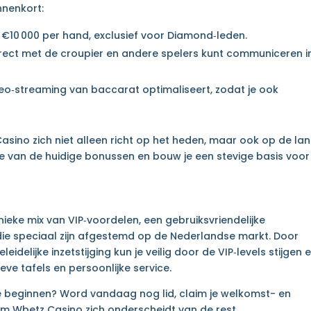
nnenkort:
t €10 000 per hand, exclusief voor Diamond‑leden.
irect met de croupier en andere spelers kunt communiceren i
eo‑streaming van baccarat optimaliseert, zodat je ook
asino zich niet alleen richt op het heden, maar ook op de la
r je van de huidige bonussen en bouw je een stevige basis voor
nieke mix van VIP‑voordelen, een gebruiksvriendelijke
e speciaal zijn afgestemd op de Nederlandse markt. Door
idelijke inzetstijging kun je veilig door de VIP‑levels stijgen 
eve tafels en persoonlijke service.
e beginnen? Word vandaag nog lid, claim je welkomst- en
m Wbetz Casino zich onderscheidt van de rest.