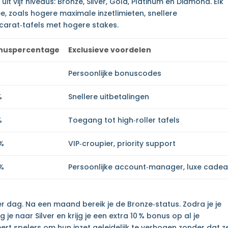
 vijf niveaus: Bronze, Silver, Gold, Platinum en Diamond. Elk
, zoals hogere maximale inzetlimieten, snellere
carat‑tafels met hogere stakes.
nuspercentage
Exclusieve voordelen
Persoonlijke bonuscodes
%
Snellere uitbetalingen
%
Toegang tot high‑roller tafels
%
VIP‑croupier, priority support
%
Persoonlijke account‑manager, luxe cade
r dag. Na een maand bereik je de Bronze‑status. Zodra je je
je naar Silver en krijg je een extra 10 % bonus op al je
rt spelers om hun inzet geleidelijk te verhogen zonder dat z