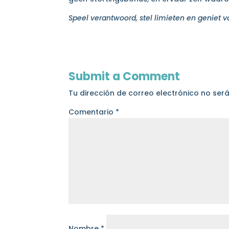
Speel verantwoord, stel limieten en geniet v
Submit a Comment
Tu dirección de correo electrónico no ser
Comentario
*
Nombre
*