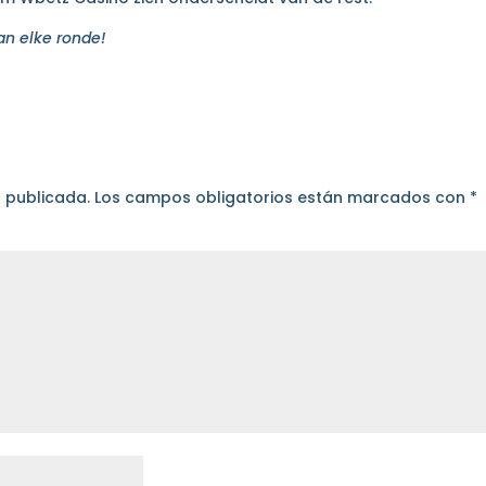
an elke ronde!
á publicada.
Los campos obligatorios están marcados con
*